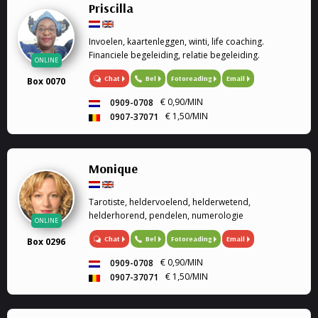
Priscilla
Invoelen, kaartenleggen, winti, life coaching.
Financiele begeleiding, relatie begeleiding.
ONLINE
Chat
Bel
Fotoreading
Email
Box 0070
€ 0,90/MIN
0909-0708
€ 1,50/MIN
0907-37071
Monique
Tarotiste, heldervoelend, helderwetend,
helderhorend, pendelen, numerologie
ONLINE
Chat
Bel
Fotoreading
Email
Box 0296
€ 0,90/MIN
0909-0708
€ 1,50/MIN
0907-37071