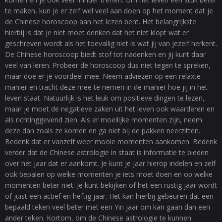
te maken, kun je er zelf wel veel aan doen op het moment dat je
de Chinese horoscoop aan het lezen bent. Het belangrijkste
hierbij is dat je niet moet denken dat het niet klopt wat er
geschreven wordt als het toevallig niet is wat jij van jezelf herkent.
De Chinese horoscoop biedt stof tot nadenken en jij kunt daar
veel van leren. Probeer de horoscoop dus niet tegen te spreken,
maar doe er je voordeel mee. Neem adviezen op een relaxte
manier en tracht deze mee te nemen in de manier hoe jij in het
leven staat. Natuurlijk is het leuk om positieve dingen te lezen,
maar je moet de negatieve zaken uit het leven ook waarderen en
als richtinggevend zien. Als er moeilijke momenten zijn, neem
deze dan zoals ze komen en ga niet bij de pakken neerzitten.
Bedenk dat er vanzelf weer mooie momenten aankomen. Bedenk
verder dat de Chinese astrologie in staat is informatie te bieden
over het jaar dat er aankomt. Je kunt je jaar hierop indelen en zelf
ook bepalen op welke momenten je iets moet doen en op welke
momenten beter niet. Je kunt bekijken of het een rustig jaar wordt
of juist een actief en heftig jaar. Het kan hierbij gebeuren dat een
bepaald teken veel beter met een Yin jaar om kan gaan dan een
ander teken. Kortom, om de Chinese astrologie te kunnen