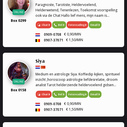
Paragnoste, Tarotiste, Heldervoelend,
Helderwetend, Tenenlezen, Toekomst voorspelling
ONLINE
ook via de Chat Hallo lief mens, mijn naam is
Box 0299
Amanda en ben paragnoste. Met een moeder als
Chat
Bel
Fotoreading
Email
kaartlegster en medium, is paranormaliteit en
spiritualiteit mij met de ...
€ 0,90/MIN
0909-0708
€ 1,50/MIN
0907-37071
Siya
Medium en astrologe Siya. Koffiedip kijken, spiritueel
inzicht ,horoscoop astrologie liefdesrelatie, droom
ONLINE
analist Tarot helderziende heldervoelend gidsen
Box 0158
relatie familie problemen en veel meer.
Chat
Bel
Fotoreading
Email
€ 0,90/MIN
0909-0708
€ 1,50/MIN
0907-37071