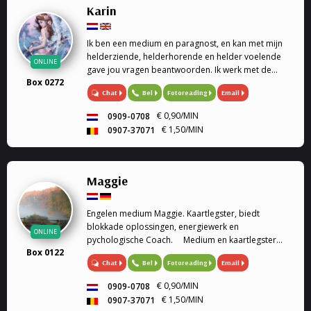
Karin
Ik ben een medium en paragnost, en kan met mijn
helderziende, helderhorende en helder voelende
ONLINE
gave jou vragen beantwoorden. Ik werk met de
Box 0272
engelen kaarten en geef engelen readings en
Chat
Bel
Fotoreading
Email
healing. Mijn specialiteit is tweeling zielen, en liefde.
Ook k...
€ 0,90/MIN
0909-0708
€ 1,50/MIN
0907-37071
Maggie
Engelen medium Maggie. Kaartlegster, biedt
blokkade oplossingen, energiewerk en
ONLINE
pychologische Coach. Medium en kaartlegster
Box 0122
Mijn gaven (heldervoelend, helderwetend,
Chat
Bel
Fotoreading
Email
helderruikend, energiewerk) zet ik graag in om
aantwoorden te geven op al je ...
€ 0,90/MIN
0909-0708
€ 1,50/MIN
0907-37071