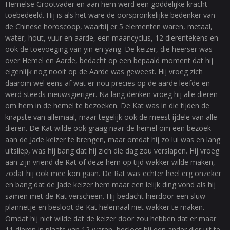
Hemelse Grootvader en aan hem werd een goddelijke kracht
toebedeeld. Hij is als het ware de oorspronkelijke bedenker van
de Chinese horoscoop, waarbij er 5 elementen waren, metaal,
water, hout, vuur en aarde, een maancyclus, 12 dierentekens en
ook de toevoeging van yin en yang. De keizer, die heerser was
over Hemel en Aarde, bedacht op een bepaald moment dat hij
eigenlijk nog nooit op de Aarde was geweest. Hij vroeg zich
daarom wel eens af wat er nou precies op de aarde leefde en
werd steeds nieuwsgieriger. Na lang denken vroeg hij alle dieren
om hem in de hemel te bezoeken. De Kat was in die tijden de
knapste van allemaal, maar tegelijk ook de meest ijdele van alle
dieren. De Kat wilde ook graag naar de hemel om een bezoek
aan de Jade keizer te brengen, maar omdat hij zo lui was en lang
uitsliep, was hij bang dat hij zich die dag zou verslapen. Hij vroeg
aan zijn vriend de Rat of deze hem op tijd wakker wilde maken,
zodat hij ook mee kon gaan. De Rat was echter heel erg onzeker
en bang dat de Jade keizer hem maar een lelijk ding vond als hij
samen met de Kat verscheen. Hij bedacht hierdoor een sluw
plannetje en besloot de Kat helemaal niet wakker te maken.
Omdat hij niet wilde dat de keizer door zou hebben dat er maar
11 dieren in plaats van 12 waren, besloot hij een ander dier uit te