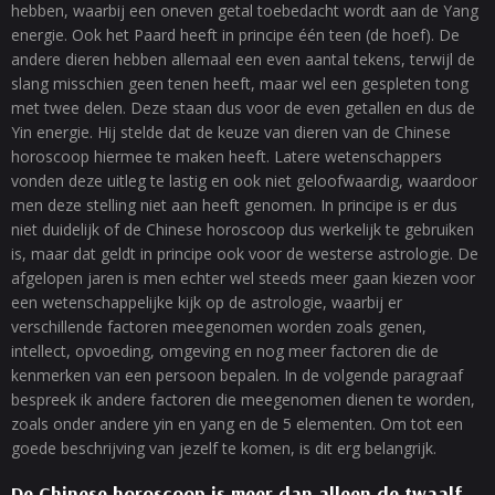
hebben, waarbij een oneven getal toebedacht wordt aan de Yang
energie. Ook het Paard heeft in principe één teen (de hoef). De
andere dieren hebben allemaal een even aantal tekens, terwijl de
slang misschien geen tenen heeft, maar wel een gespleten tong
met twee delen. Deze staan dus voor de even getallen en dus de
Yin energie. Hij stelde dat de keuze van dieren van de Chinese
horoscoop hiermee te maken heeft. Latere wetenschappers
vonden deze uitleg te lastig en ook niet geloofwaardig, waardoor
men deze stelling niet aan heeft genomen. In principe is er dus
niet duidelijk of de Chinese horoscoop dus werkelijk te gebruiken
is, maar dat geldt in principe ook voor de westerse astrologie. De
afgelopen jaren is men echter wel steeds meer gaan kiezen voor
een wetenschappelijke kijk op de astrologie, waarbij er
verschillende factoren meegenomen worden zoals genen,
intellect, opvoeding, omgeving en nog meer factoren die de
kenmerken van een persoon bepalen. In de volgende paragraaf
bespreek ik andere factoren die meegenomen dienen te worden,
zoals onder andere yin en yang en de 5 elementen. Om tot een
goede beschrijving van jezelf te komen, is dit erg belangrijk.
De Chinese horoscoop is meer dan alleen de twaalf