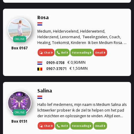
Rosa
Medium, Heldervoelend, Helderwetend,
Helderziend, Lenormand, Tweelingzielen, Coach,
ONLINE
Healing, Toekomst, Kinderen Ik ben Medium Rosa. Ik
Box 0167
ben heldervoelend, helderwetend en helderziend.
Chat
Bel
Fotoreading
Email
Graag sta ik u te woord om u verder te helpen met
we...
€ 0,90/MIN
0909-0708
€ 1,50/MIN
0907-37071
Salina
Hallo lief medemens, mijn naam is Medium Salina als
lichtwerker probeer ik de ziel te helpen om het pad
ONLINE
der inzichten en oplossingen te vinden. Altijd een
Box 0151
luisterend oor Soms heb je vragen of sta je voor
Chat
Bel
Fotoreading
Email
keuzes en weet je het even niet meer, dan bie...