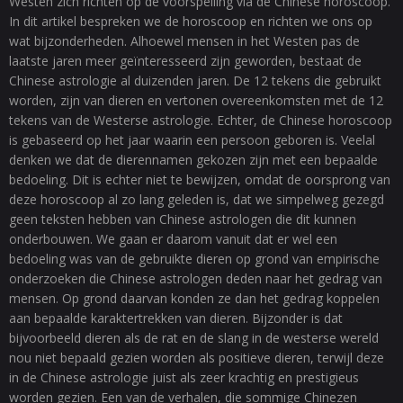
Westen zich richten op de voorspelling via de Chinese horoscoop.
In dit artikel bespreken we de horoscoop en richten we ons op
wat bijzonderheden. Alhoewel mensen in het Westen pas de
laatste jaren meer geïnteresseerd zijn geworden, bestaat de
Chinese astrologie al duizenden jaren. De 12 tekens die gebruikt
worden, zijn van dieren en vertonen overeenkomsten met de 12
tekens van de Westerse astrologie. Echter, de Chinese horoscoop
is gebaseerd op het jaar waarin een persoon geboren is. Veelal
denken we dat de dierennamen gekozen zijn met een bepaalde
bedoeling. Dit is echter niet te bewijzen, omdat de oorsprong van
deze horoscoop al zo lang geleden is, dat we simpelweg gezegd
geen teksten hebben van Chinese astrologen die dit kunnen
onderbouwen. We gaan er daarom vanuit dat er wel een
bedoeling was van de gebruikte dieren op grond van empirische
onderzoeken die Chinese astrologen deden naar het gedrag van
mensen. Op grond daarvan konden ze dan het gedrag koppelen
aan bepaalde karaktertrekken van dieren. Bijzonder is dat
bijvoorbeeld dieren als de rat en de slang in de westerse wereld
nou niet bepaald gezien worden als positieve dieren, terwijl deze
in de Chinese astrologie juist als zeer krachtig en prestigieus
worden gezien. Een van de verhalen, die sommige Chinezen