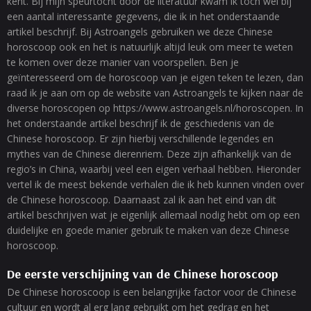
kent. Bij mijn speurtocht door de literatuur kwam ik toch wel bij
een aantal interessante gegevens, die ik in het onderstaande
artikel beschrijf. Bij Astroangels gebruiken we deze Chinese
horoscoop ook en het is natuurlijk altijd leuk om meer te weten
te komen over deze manier van voorspellen. Ben je
geïnteresseerd om de horoscoop van je eigen teken te lezen, dan
raad ik je aan om op de website van Astroangels te kijken naar de
diverse horoscopen op https://www.astroangels.nl/horoscopen. In
het onderstaande artikel beschrijf ik de geschiedenis van de
Chinese horoscoop. Er zijn hierbij verschillende legendes en
mythes van de Chinese dierenriem. Deze zijn afhankelijk van de
regio’s in China, waarbij veel een eigen verhaal hebben. Hieronder
vertel ik de meest bekende verhalen die ik heb kunnen vinden over
de Chinese horoscoop. Daarnaast zal ik aan het eind van dit
artikel beschrijven wat je eigenlijk allemaal nodig hebt om op een
duidelijke en goede manier gebruik te maken van deze Chinese
horoscoop.
De eerste verschijning van de Chinese horoscoop
De Chinese horoscoop is een belangrijke factor voor de Chinese
cultuur en wordt al erg lang gebruikt om het gedrag en het