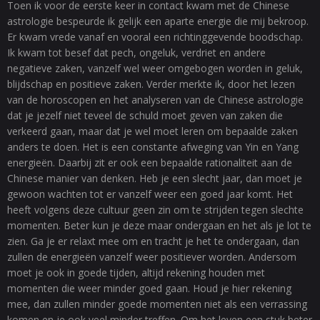
Toen ik voor de eerste keer in contact kwam met de Chinese
astrologie bespeurde ik gelijk een aparte energie die mij bekroop.
Er kwam vrede vanaf en vooral een richtinggevende boodschap.
Ik kwam tot besef dat pech, ongeluk, verdriet en andere
negatieve zaken, vanzelf wel weer omgebogen worden in geluk,
blijdschap en positieve zaken. Verder merkte ik, door het lezen
van de horoscopen en het analyseren van de Chinese astrologie
dat je jezelf niet teveel de schuld moet geven van zaken die
verkeerd gaan, maar dat je wel moet leren om bepaalde zaken
anders te doen. Het is een constante afweging van Yin en Yang
energieën. Daarbij zit er ook een bepaalde rationaliteit aan de
Chinese manier van denken. Heb je een slecht jaar, dan moet je
gewoon wachten tot er vanzelf weer een goed jaar komt. Het
heeft volgens deze cultuur geen zin om te strijden tegen slechte
momenten. Beter kun je deze maar ondergaan en het als je lot te
zien. Ga je er relaxt mee om en tracht je het te ondergaan, dan
zullen de energieën vanzelf weer positiever worden. Andersom
moet je ook in goede tijden, altijd rekening houden met
momenten die weer minder goed gaan. Houd je hier rekening
mee, dan zullen minder goede momenten niet als een verrassing
komen en je ook veel minder treffen. Om het leven een stuk beter