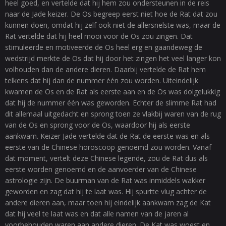
heel goed, en vertelde dat hij hem zou ondersteunen in de reis
naar de Jade keizer. De Os begreep eerst niet hoe de Rat dat zou
kunnen doen, omdat hij zelf ook niet de allersnelste was, maar de
Rat vertelde dat hij heel mooi voor de Os zou zingen. Dat
stimuleerde en motiveerde de Os heel erg en gaandeweg de
wedstrijd merkte de Os dat hij door het zingen het veel langer kon
volhouden dan de andere dieren. Daarbij vertelde de Rat hem
telkens dat hij dan de nummer één zou worden. Uiteindelijk
kwamen de Os en de Rat als eerste aan en de Os was dolgelukkig
dat hij de nummer één was geworden. Echter de slimme Rat had
dit allemaal uitgedacht en sprong toen ze vlakbij waren van de rug
van de Os en sprong voor de Os, waardoor hij als eerste
aankwam. Keizer Jade vertelde dat de Rat de eerste was en als
eerste van de Chinese horoscoop genoemd zou worden. Vanaf
dat moment, vertelt deze Chinese legende, zou de Rat dus als
eerste worden genoemd en de aanvoerder van de Chinese
astrologie zijn. De buurman van de Rat was inmiddels wakker
geworden en zag dat hij te laat was. Hij spurtte vlug achter de
andere dieren aan, maar toen hij eindelijk aankwam zag de Kat
dat hij veel te laat was en dat alle namen van de jaren al
voorbehouden waren aan andere dieren. De Kat was woest en