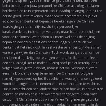
gegevens op een goede manier te gebruiken. Je bent dan veel
beter in staat om jouw persoonlijke Chinese astrologie te laten
berekenen en te interpreteren. Het is daarbij belangrijk om dit ten
eerste goed uit te rekenen, maar ook te accepteren als je niet
echt tevreden bent met bepaalde berekeningen. De Chinese
astrologie geeft namelijk inzicht in je persoonlijke
karaktertrekken, inzicht in je verleden, maar biedt ook richtlijnen
voor de toekomst. We hebben als mens wel eens de neiging
bepaalde adviezen naast ons neer te leggen, vooral als we
denken dat het niet klopt. In veel westerse landen zijn we als het
ware eigenwijzer dan Chinezen. Toch wordt aangeraden om de
richtlijnen die je krijgt op te volgen en te gebruiken om je leven
een stuk draaglijker te maken. Hierbij hoef je niet letterlijk op te
volgen wat er gesteld wordt, maar is het wel verstandig jezelf
eens flink onder de loep te nemen. De Chinese astrologie is
namelijk gebaseerd op het Boeddhisme, waarbij mensen geleerd
wordt om dingen aan te nemen en niet om er tegen te vechten.
Dat is dus echt een heel andere manier dan hoe wij in het Westen
denken en misschien is het wel precies tegengesteld aan onze
cultuur. IN China kun je dus prima Yin en Yang energie gebruiken
om evenwicht te vinden in je eigen gedachten en mening. In de