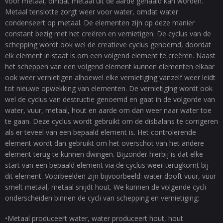
voor metaal, omdat metaal uit de aarde gehaald kan worden.
Metaal tenslotte zorgt weer voor water, omdat water
condenseert op metaal. De elementen zijn op deze manier
constant bezig met het creëren en vernietigen. De cyclus van de
schepping wordt ook wel de creatieve cyclus genoemd, doordat
elk element in staat is om een volgend element te creëren. Naast
het scheppen van een volgend element kunnen elementen elkaar
ook weer vernietigen alhoewel elke vernietiging vanzelf weer leidt
tot nieuwe opwekking van elementen. De vernietiging wordt ook
wel de cyclus van destructie genoemd en gaat in de volgorde van
water, vuur, metaal, hout en aarde om dan weer naar water toe
te gaan. Deze cyclus wordt gebruikt om de disbalans te corrigeren
als er teveel van een bepaald element is. Het controlerende
element wordt dan gebruikt om het overschot van het andere
element terug te kunnen dwingen. Bijzonder hierbij is dat elke
start van een bepaald element via de cyclus weer terugkomt bij
dit element. Voorbeelden zijn bijvoorbeeld: water dooft vuur, vuur
smelt metaal, metaal snijdt hout. We kunnen de volgende cycli
onderscheiden binnen de cycli van schepping en vernietiging:
•Metaal produceert water, water produceert hout, hout