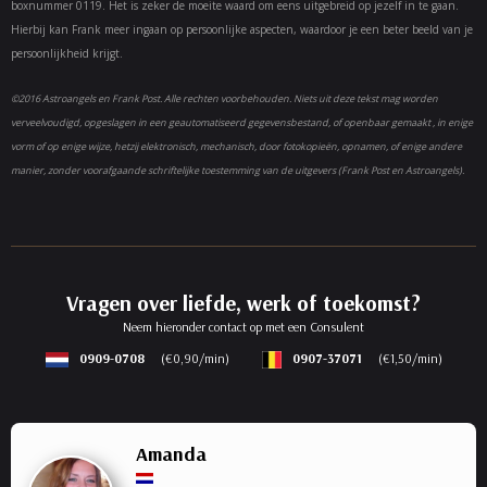
boxnummer 0119. Het is zeker de moeite waard om eens uitgebreid op jezelf in te gaan.
Hierbij kan Frank meer ingaan op persoonlijke aspecten, waardoor je een beter beeld van je
persoonlijkheid krijgt.
©2016 Astroangels en Frank Post. Alle rechten voorbehouden. Niets uit deze tekst mag worden
verveelvoudigd, opgeslagen in een geautomatiseerd gegevensbestand, of openbaar gemaakt , in enige
vorm of op enige wijze, hetzij elektronisch, mechanisch, door fotokopieën, opnamen, of enige andere
manier, zonder voorafgaande schriftelijke toestemming van de uitgevers (Frank Post en Astroangels).
Vragen over liefde, werk of toekomst?
Neem hieronder contact op met een Consulent
0909-0708
(€0,90/min)
0907-37071
(€1,50/min)
Amanda