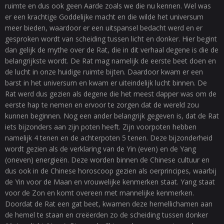
ruimte en dus ook geen Aarde zoals we die nu kennen. Wel was
er een krachtige Goddelijke macht en die wilde het universum
meer bieden, waardoor er een uitspansel bedacht werd en er
gesproken wordt van scheiding tussen licht en donker. Hier begint
dan gelijk de mythe over de Rat, die in dit verhaal degene is die de
belangrijkste wordt. De Rat mag namelijk de eerste beet doen en
de lucht in onze huidige ruimte bijten. Daardoor kwam er een
barst in het universum en kwam er uiteindelijk lucht binnen. De
Rat werd dus gezien als degene die het meest dapper was om de
eerste hap te nemen en ervoor te zorgen dat de wereld zou
kunnen beginnen. Nog een ander belangrijk gegeven is, dat de Rat
iets bijzonders aan zijn poten heeft. Zijn voorpoten hebben
namelijk 4 tenen en de achterpoten 5 tenen. Deze bijzonderheid
wordt gezien als de verklaring van de Yin (even) en de Yang
(oneven) energieën. Deze worden binnen de Chinese cultuur en
dus ook in de Chinese horoscoop gezien als oerprincipes, waarbij
de Yin voor de Maan en vrouwelijke kenmerken staat. Yang staat
voor de Zon en komt overeen met mannelijke kenmerken.
Doordat de Rat een gat beet, kwamen deze hemellichamen aan
de hemel te staan en creëerden zo de scheiding tussen donker