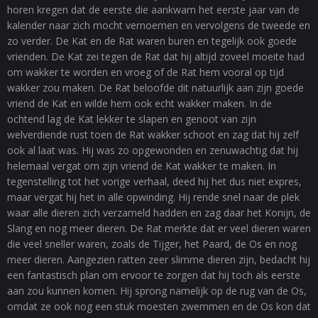
horen kregen dat de eerste die aankwam het eerste jaar van de
kalender naar zich mocht vernoemen en vervolgens de tweede en
zo verder. De Kat en de Rat waren buren en tegelijk ook goede
vrienden. De Kat zei tegen de Rat dat hij altijd zoveel moeite had
om wakker te worden en vroeg of de Rat hem vooral op tijd
wakker zou maken. De Rat beloofde dit natuurlijk aan zijn goede
vriend de Kat en wilde hem ook echt wakker maken. In de
ochtend lag de Kat lekker te slapen en genoot van zijn
welverdiende rust toen de Rat wakker schoot en zag dat hij zelf
ook al laat was. Hij was zo opgewonden en zenuwachtig dat hij
helemaal vergat om zijn vriend de Kat wakker te maken. In
tegenstelling tot het vorige verhaal, deed hij het dus niet expres,
maar vergat hij het in alle opwinding. Hij rende snel naar de plek
waar alle dieren zich verzameld hadden en zag daar het Konijn, de
Slang en nog meer dieren. De Rat merkte dat er veel dieren waren
die veel sneller waren, zoals de Tijger, het Paard, de Os en nog
meer dieren. Aangezien ratten zeer slimme dieren zijn, bedacht hij
een fantastisch plan om ervoor te zorgen dat hij toch als eerste
aan zou kunnen komen. Hij sprong namelijk op de rug van de Os,
omdat ze ook nog een stuk moesten zwemmen en de Os kon dat