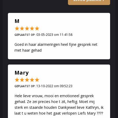
Ik kan u helpen alle blokkades weg te nemen en kan u op de
goede weg naar het nieuwe geluk brengen.
M
Kathryn
03-05-2023 om 11:41:58
GEPLAATST OP:
Goed in haar alarmeringen heel fijne gesprek net
met haar gehad
Mary
13-10-2022 om 09:52:23
GEPLAATST OP:
Hele lieve vrouw, mooi en emotioneel gesprek
gehad. Ze zei precies hoe t zit, heftig. Moet mij
sterk en staande houden Dankjewel lieve Kathryn, ik
laat t u weten hoe het gaat verlopen Liefs Mary ????