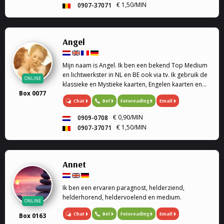
€ 1,50/MIN
0907-37071
Angel
Mijn naam is Angel. Ik ben een bekend Top Medium
en lichtwerkster in NL en BE ook via tv. Ik gebruik de
ONLINE
klassieke en Mystieke kaarten, Engelen kaarten en
Box 0077
pendel waardoor ik jullie antwoorden kan geven op
Chat
Bel
Fotoreading
Email
al jullie vragen. Bied ook hulp als ervaren
psychologe en traumatologe en
€ 0,90/MIN
0909-0708
gesprekstherapeute om de juiste inzichten te geven.
€ 1,50/MIN
0907-37071
Annet
Ik ben een ervaren paragnost, helderziend,
helderhorend, heldervoelend en medium.
ONLINE
Chat
Bel
Fotoreading
Email
Box 0163