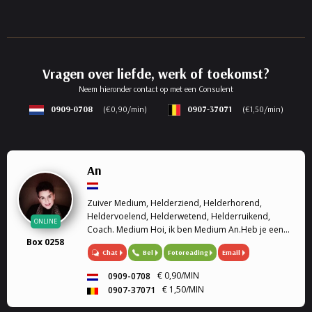
Vragen over liefde, werk of toekomst?
Neem hieronder contact op met een Consulent
0909-0708
(€0,90/min)
0907-37071
(€1,50/min)
An
Zuiver Medium, Helderziend, Helderhorend,
Heldervoelend, Helderwetend, Helderruikend,
ONLINE
Coach. Medium Hoi, ik ben Medium An.Heb je een
Box 0258
situatie die jou positief of negatief bezighoudt?Met
Chat
Bel
Fotoreading
Email
mijn hulp kunnen dingen verhelderd worden.Vaak
doorbreekt dit ...
€ 0,90/MIN
0909-0708
€ 1,50/MIN
0907-37071