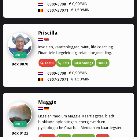
€ 0,90/MIN
0909-0708
€ 1,50/MIN
0907-37071
Priscilla
Invoelen, kaartenleggen, winti, life coaching.
Financiele begeleiding, relatie begeleiding.
ONLINE
Chat
Bel
Fotoreading
Email
Box 0070
€ 0,90/MIN
0909-0708
€ 1,50/MIN
0907-37071
Maggie
Engelen medium Maggie. Kaartlegster, biedt
blokkade oplossingen, energiewerk en
ONLINE
pychologische Coach. Medium en kaartlegster
Box 0122
Mijn gaven (heldervoelend, helderwetend,