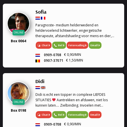
Sofia
Paragnoste- medium helderwedend en
heldervoelend lichtwerker, engergetische
ONLINE
therapeute, afstandshaeling voor mens en dier,
Box 0064
rouwverwerking, Ik ben een geboren lichtwerker,
Chat
Bel
Fotoreading
Email
heldervoelend en helderwedend, voel in op de
energie van de persoon of dier, paragnoste en
€ 0,90/MIN
0909-0708
medium, energetische therapeute, reconnective
€ 1,50/MIN
0907-37071
healing, afstandshealing voor mens en dier, bij elk
gesprek krijg je een healing door de trillingen van
mijn stem. Rouwverwerking, geen enkele vraag is me
vreemd. Ik werk met gidsen en de engelentherapie.
Didi
Ik kan ook de engelenkaarten voor je leggen. Liefs
Sofia
Didi is echt een topper in complexe LIEFDES
SITUATIES
Aantrekken en afduwen, niet los
ONLINE
kunnen laten.... Zielbinding. Invoelen met
Box 0198
geboortedatum en astrologie. Medium, Astrologe,
Chat
Bel
Fotoreading
Email
kaartleggen. Coach, Relatie Coach, Droomverklaring,
Paragnost, Toekomst, Heldervoelend,
€ 0,90/MIN
0909-0708
Helderwetend.