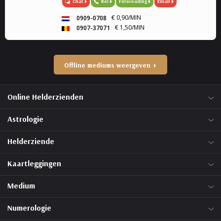
Chat
Bel
Fotoreading
Email
helderruikend, energiewerk) zet ik graag in om
aantwoorden te geven op al je ...
€ 0,90/MIN
0909-0708
€ 1,50/MIN
0907-37071
Offline mediums weergeven
Online Helderzienden
Astrologie
Helderziende
Kaartleggingen
Medium
Numerologie