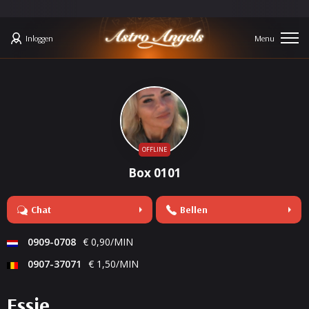
Inloggen
OFFLINE
Box 0101
Chat
Bellen
0909-0708
€ 0,90/MIN
0907-37071
€ 1,50/MIN
Essie