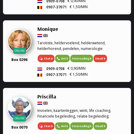
€ 0,90/MIN
0909-0708
€ 1,50/MIN
0907-37071
Monique
Tarotiste, heldervoelend, helderwetend,
helderhorend, pendelen, numerologie
ONLINE
Chat
Bel
Fotoreading
Email
Box 0296
€ 0,90/MIN
0909-0708
€ 1,50/MIN
0907-37071
Priscilla
Invoelen, kaartenleggen, winti, life coaching.
Financiele begeleiding, relatie begeleiding.
ONLINE
Chat
Bel
Fotoreading
Email
Box 0070