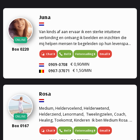
Juna
Van kinds af aan ervaar ik een sterke intuïtieve
verbinding en ontvang ik beelden en inzichten die
ONLINE
mij helpen mensen te begeleiden op hun levenspad.
Box 0220
Als spiritueel begeleider werk ik met de
Chat
Bel
Fotoreading
Email
Lenormandkaarten,
€ 0,90/MIN
0909-0708
€ 1,50/MIN
0907-37071
Rosa
Medium, Heldervoelend, Helderwetend,
Helderziend, Lenormand, Tweelingzielen, Coach,
ONLINE
Healing, Toekomst, Kinderen Ik ben Medium Rosa. Ik
Box 0167
ben heldervoelend, helderwetend en helderziend.
Chat
Bel
Fotoreading
Email
Graag sta ik u te woord om u verder te helpen met
we...