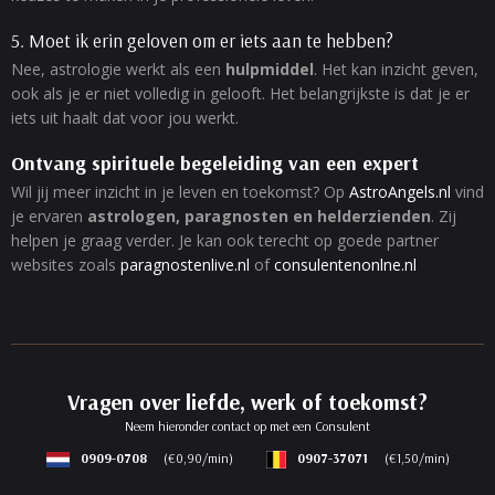
5. Moet ik erin geloven om er iets aan te hebben?
Nee, astrologie werkt als een
hulpmiddel
. Het kan inzicht geven,
ook als je er niet volledig in gelooft. Het belangrijkste is dat je er
iets uit haalt dat voor jou werkt.
Ontvang spirituele begeleiding van een expert
Wil jij meer inzicht in je leven en toekomst? Op
AstroAngels.nl
vind
je ervaren
astrologen, paragnosten en helderzienden
. Zij
helpen je graag verder. Je kan ook terecht op goede partner
websites zoals
paragnostenlive.nl
of
consulentenonlne.nl
Vragen over liefde, werk of toekomst?
Neem hieronder contact op met een Consulent
0909-0708
(€0,90/min)
0907-37071
(€1,50/min)