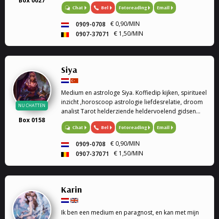
Box 0027
coaching.
Bel
Fotoreading
Email
Chat
€ 0,90/MIN
0909-0708
€ 1,50/MIN
0907-37071
Siya
Medium en astrologe Siya. Koffiedip kijken, spiritueel
inzicht ,horoscoop astrologie liefdesrelatie, droom
NU CHATTEN
analist Tarot helderziende heldervoelend gidsen
Box 0158
relatie familie problemen en veel meer.
Bel
Fotoreading
Email
Chat
€ 0,90/MIN
0909-0708
€ 1,50/MIN
0907-37071
Karin
Ik ben een medium en paragnost, en kan met mijn