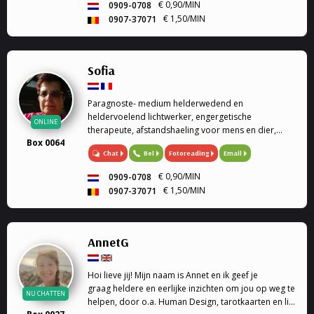
€ 0,90/MIN
0909-0708
€ 1,50/MIN
0907-37071
Sofia
Paragnoste- medium helderwedend en
heldervoelend lichtwerker, engergetische
ONLINE
therapeute, afstandshaeling voor mens en dier,
Box 0064
rouwverwerking, Ik ben een geboren lichtwerker,
Chat
Bel
Fotoreading
Email
heldervoelend en helderwedend, voel in op de
energie van de persoon of dier, paragnoste en
€ 0,90/MIN
0909-0708
medium, energetische therapeute, reconnective
€ 1,50/MIN
0907-37071
healing, afstandshealing voor mens en dier, bij elk
gesprek krijg je een healing door de trillingen van
mijn stem. Rouwverwerking, geen enkele vraag is me
vreemd. Ik werk met gidsen en de engelentherapie.
AnnetG
Ik kan ook de engelenkaarten voor je leggen. Liefs
Sofia
Hoi lieve jij! Mijn naam is Annet en ik geef je
graag heldere en eerlijke inzichten om jou op weg te
NU CHATTEN
helpen, door o.a. Human Design, tarotkaarten en life