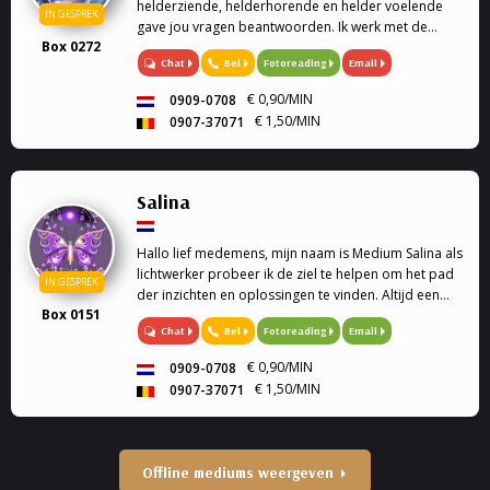
helderziende, helderhorende en helder voelende
IN GESPREK
gave jou vragen beantwoorden. Ik werk met de
Box 0272
engelen kaarten en geef engelen readings en
Chat
Bel
Fotoreading
Email
healing. Mijn specialiteit is tweeling zielen, en liefde.
Ook k...
€ 0,90/MIN
0909-0708
€ 1,50/MIN
0907-37071
Salina
Hallo lief medemens, mijn naam is Medium Salina als
lichtwerker probeer ik de ziel te helpen om het pad
IN GESPREK
der inzichten en oplossingen te vinden. Altijd een
Box 0151
luisterend oor Soms heb je vragen of sta je voor
Chat
Bel
Fotoreading
Email
keuzes en weet je het even niet meer, dan bie...
€ 0,90/MIN
0909-0708
€ 1,50/MIN
0907-37071
Offline mediums weergeven