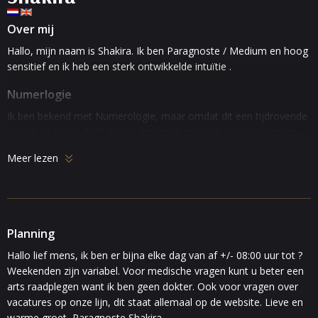
Over mij
Hallo, mijn naam is Shakira. Ik ben Paragnoste / Medium en hoog
sensitief en ik heb een sterk ontwikkelde intuïtie .
Numerlogie
Ik ben bekend met Numerologie, maar omdat dit een tijdrovende
bezigheid is doe ik dit liever uitgebreid met een volledig rapport
per e-mail .
Meer lezen
Lenormand kaarten en foto reading
ik ben al 25 jaar bekend met de kaarten van Lenormand. Ik pas
fotobehandeling toe. Ook gebruik ik vaak mijn pendel .
Planning
Parapsychologie
Hallo lief mens, ik ben er bijna elke dag van af +/- 08:00 uur tot ?
Verder ben ik bekend met parapsychologie en ik ben Life Coach.
Weekenden zijn variabel. Voor medische vragen kunt u beter een
Ook ben ik regelmatig te vinden op paranormale beurzen in
arts raadplegen want ik ben geen dokter. Ook voor vragen over
Nederland en Belgie. Ik heb al vele mensen die vreselijk in de
vacatures op onze lijn, dit staat allemaal op de website. Lieve en
knoei zaten weer op de juiste weg geholpen, echter los je dat niet
warme groet, Paragnoste Shakira.