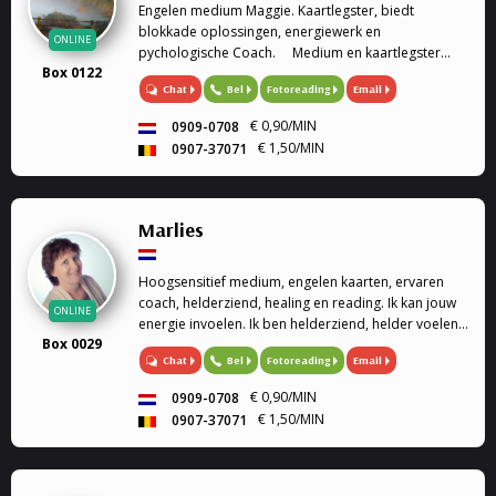
Engelen medium Maggie. Kaartlegster, biedt
blokkade oplossingen, energiewerk en
ONLINE
pychologische Coach. Medium en kaartlegster
Box 0122
Mijn gaven (heldervoelend, helderwetend,
Chat
Bel
Fotoreading
Email
helderruikend, energiewerk) zet ik graag in om
aantwoorden te geven op al je ...
€ 0,90/MIN
0909-0708
€ 1,50/MIN
0907-37071
Marlies
Hoogsensitief medium, engelen kaarten, ervaren
coach, helderziend, healing en reading. Ik kan jouw
ONLINE
energie invoelen. Ik ben helderziend, helder voelend
Box 0029
en helder horend. Ik kan helpen bij je spirituele
Chat
Bel
Fotoreading
Email
groei.
€ 0,90/MIN
0909-0708
€ 1,50/MIN
0907-37071