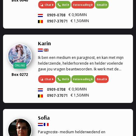
Box 0040
/ healing op afstand.
Chat
Bel
Fotoreading
Email
€ 0,90/MIN
0909-0708
€ 1,50/MIN
0907-37071
Karin
Ik ben een medium en paragnost, en kan met mijn
helderziende, helderhorende en helder voelende
ONLINE
gave jou vragen beantwoorden. Ik werk met de
Box 0272
engelen kaarten en geef engelen readings en
Chat
Bel
Fotoreading
Email
healing. Mijn specialiteit is tweeling zielen, en liefde.
Ook k...
€ 0,90/MIN
0909-0708
€ 1,50/MIN
0907-37071
Sofia
Paragnoste- medium helderwedend en