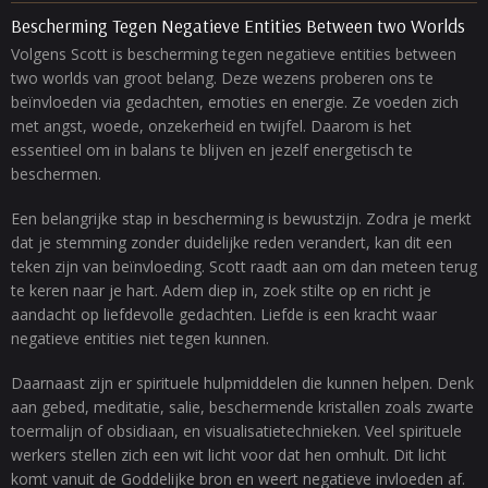
Bescherming Tegen Negatieve Entities Between two Worlds
Volgens Scott is bescherming tegen negatieve entities between
two worlds van groot belang. Deze wezens proberen ons te
beïnvloeden via gedachten, emoties en energie. Ze voeden zich
met angst, woede, onzekerheid en twijfel. Daarom is het
essentieel om in balans te blijven en jezelf energetisch te
beschermen.
Een belangrijke stap in bescherming is bewustzijn. Zodra je merkt
dat je stemming zonder duidelijke reden verandert, kan dit een
teken zijn van beïnvloeding. Scott raadt aan om dan meteen terug
te keren naar je hart. Adem diep in, zoek stilte op en richt je
aandacht op liefdevolle gedachten. Liefde is een kracht waar
negatieve entities niet tegen kunnen.
Daarnaast zijn er spirituele hulpmiddelen die kunnen helpen. Denk
aan gebed, meditatie, salie, beschermende kristallen zoals zwarte
toermalijn of obsidiaan, en visualisatietechnieken. Veel spirituele
werkers stellen zich een wit licht voor dat hen omhult. Dit licht
komt vanuit de Goddelijke bron en weert negatieve invloeden af.