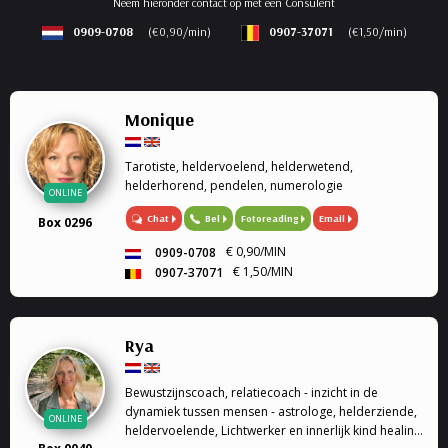
Neem hieronder contact op met een Consulent
0909-0708
(€0,90/min)
0907-37071
(€1,50/min)
Monique
Tarotiste, heldervoelend, helderwetend,
helderhorend, pendelen, numerologie
ONLINE
Chat
Bel
Fotoreading
Email
Box 0296
€ 0,90/MIN
0909-0708
€ 1,50/MIN
0907-37071
Rya
Bewustzijnscoach, relatiecoach - inzicht in de
dynamiek tussen mensen - astrologe, helderziende,
ONLINE
heldervoelende, Lichtwerker en innerlijk kind healing