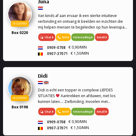
Juna
Van kinds af aan ervaar ik een sterke intuïtieve
verbinding en ontvang ik beelden en inzichten die
IN GESPREK
mij helpen mensen te begeleiden op hun levenspad.
Box 0220
Als spiritueel begeleider werk ik met de
Chat
Bel
Fotoreading
Email
Lenormandkaarten,
€ 0,90/MIN
0909-0708
€ 1,50/MIN
0907-37071
Didi
Didi is echt een topper in complexe LIEFDES
SITUATIES
Aantrekken en afduwen, niet los
IN GESPREK
kunnen laten.... Zielbinding. Invoelen met
Box 0198
geboortedatum en astrologie. Medium, Astrologe,
Chat
Bel
Fotoreading
Email
kaartleggen. Coach, Relatie Coach, Droomverklaring,
Paragnost, Toekomst, Heldervoelend,
€ 0,90/MIN
0909-0708
Helderwetend.
€ 1,50/MIN
0907-37071