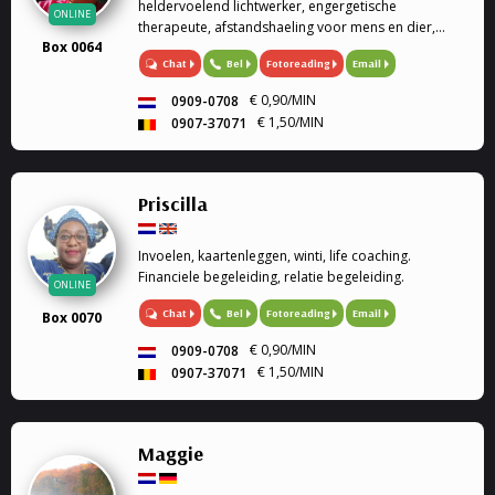
heldervoelend lichtwerker, engergetische
ONLINE
therapeute, afstandshaeling voor mens en dier,
Box 0064
rouwverwerking, Ik ben een geboren lichtwerker,
Chat
Bel
Fotoreading
Email
heldervoelend en helderwedend, voel in op de
energie van de persoon of dier, paragnoste en
€ 0,90/MIN
0909-0708
medium, energetische therapeute, reconnective
€ 1,50/MIN
0907-37071
healing, afstandshealing voor mens en dier, bij elk
gesprek krijg je een healing door de trillingen van
mijn stem. Rouwverwerking, geen enkele vraag is me
vreemd. Ik werk met gidsen en de engelentherapie.
Priscilla
Ik kan ook de engelenkaarten voor je leggen. Liefs
Sofia
Invoelen, kaartenleggen, winti, life coaching.
Financiele begeleiding, relatie begeleiding.
ONLINE
Chat
Bel
Fotoreading
Email
Box 0070
€ 0,90/MIN
0909-0708
€ 1,50/MIN
0907-37071
Maggie