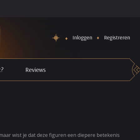
De Nieuwe maand Horoscopen staan weer online. Schiet Cupid
Inloggen
Registreren
t?
Reviews
maar wist je dat deze figuren een diepere betekenis