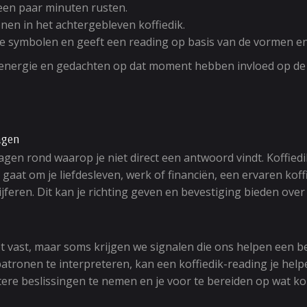
 een paar minuten rusten.
onen in het achtergebleven koffiedik.
e symbolen en geeft een reading op basis van de vormen en f
w energie en gedachten op dat moment hebben invloed op de f
agen
gen rond waarop je niet direct een antwoord vindt. Koffiedik
nu gaat om je liefdesleven, werk of financiën, een ervaren 
eren. Dit kan je richting geven en bevestiging bieden over 
t vast, maar soms krijgen we signalen die ons helpen een bet
tronen te interpreteren, kan een koffiedik-reading je helpen
ere beslissingen te nemen en je voor te bereiden op wat k