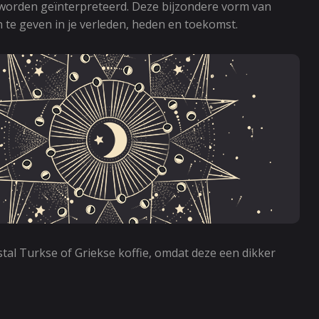
 worden geïnterpreteerd. Deze bijzondere vorm van
te geven in je verleden, heden en toekomst.
estal Turkse of Griekse koffie, omdat deze een dikker