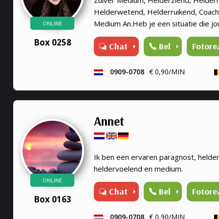
Helderwetend, Helderruikend, Coach.
Medium An.Heb je een situatie die jou
ONLINE
bezighoudt?Met mijn hulp kunnen di
Box 0258
Chat
Bel
Fotore
worden.Vaak doorbreekt dit ...
0909-0708
€ 0,90/MIN
Annet
Ik ben een ervaren paragnost, helde
heldervoelend en medium.
ONLINE
Chat
Bel
Fotore
Box 0163
0909-0708
€ 0,90/MIN