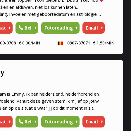
ken en afduwen, niet los kunnen laten....
nding. Invoelen met geboortedatum en astrologie.
, Astrologe, kaartleggen. Coach, Relatie Coach,
hat
Bel
Fotoreading
Email
erklaring, Paragnost, Toekomst, Heldervoelend,
rwetend.
09-0708
€ 0,90/MIN
0907-37071
€ 1,50/MIN
y
aam is Emmy. Ik ben helderziend, helderhorend en
voelend. Vanuit deze gaven stem ik mij af op jouw
 en op de situatie waar jij op dit moment in zit.
hat
Bel
Fotoreading
Email