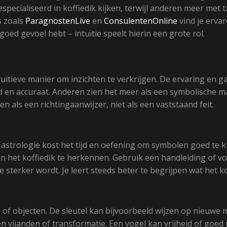
pecialiseerd in koffiedik kijken, terwijl anderen meer met t
s zoals
ParagnostenLive
en
ConsulentenOnline
vind je ervar
 goed gevoel hebt – intuïtie speelt hierin een grote rol.
ïtieve manier om inzichten te verkrijgen. De ervaring en gav
en accuraat. Anderen zien het meer als een symbolische man
 als een richtingaanwijzer, niet als een vaststaand feit.
t of astrologie kost het tijd en oefening om symbolen goed t
in het koffiedik te herkennen. Gebruik een handleiding of v
e sterker wordt. Je leert steeds beter te begrijpen wat het ko
rs of objecten. De sleutel kan bijvoorbeeld wijzen op nieuwe
gen vijanden of transformatie. Een vogel kan vrijheid of goe