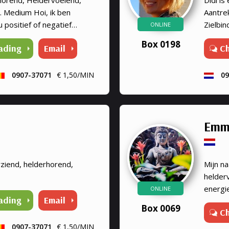
 Medium Hoi, ik ben
Aantrek
 positief of negatief
Zielbi
ONLINE
ngen verhelderd
Medium
Box 0198
ading
Email
C
Droomv
Helde
0907-37071
€ 1,50/MIN
09
Emm
rziend, helderhorend,
Mijn n
helder
energie
ONLINE
ading
Email
Box 0069
C
0907-37071
€ 1,50/MIN