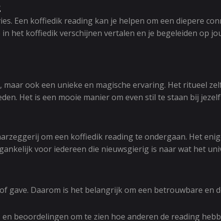
g
es. Een koffiedik reading kan je helpen om een diepere conne
 het koffiedik verschijnen vertalen en je begeleiden op jo
j, maar ook een unieke en magische ervaring. Het ritueel zel
. Het is een mooie manier om even stil te staan bij jezelf 
waarzeggerij om een koffiedik reading te ondergaan. Het enig
nkelijk voor iedereen die nieuwsgierig is naar wat het un
g of gave. Daarom is het belangrijk om een betrouwbare en de
es en beoordelingen om te zien hoe anderen de reading hebb