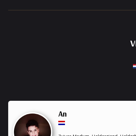
V
An
Zuiver Medium, Helderziend, Helder