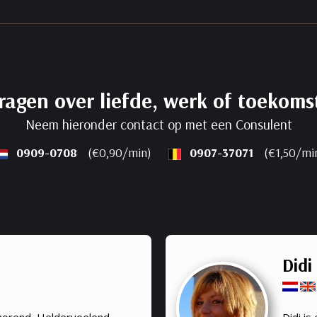
ragen over liefde, werk of toekoms
Neem hieronder contact op met een Consulent
0909-0708
(€0,90/min)
0907-37071
(€1,50/mi
Didi
horend, Heldervoelend,
Didi i