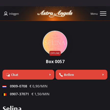
Inloggen
OFFLINE
Box 0057
Chat
Bellen
0909-0708
€ 0,90/MIN
0907-37071
€ 1,50/MIN
Selina