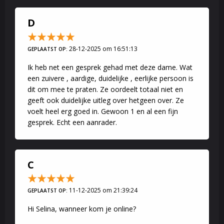
Een zuivere, intuïtieve spiegel zonder oordeel – Een liefdevol
gesprek, afgestemd op jouw energie
D
28-12-2025 om 16:51:13
GEPLAATST OP:
Mijn stijl? Nuchter, warm en verbindend. Ook hou ik van een
vleugje humor en kan ik weleens direct zijn.
Ik heb net een gesprek gehad met deze dame. Wat
een zuivere , aardige, duidelijke , eerlijke persoon is
dit om mee te praten. Ze oordeelt totaal niet en
geeft ook duidelijke uitleg over hetgeen over. Ze
Voel je dat ik degene ben die je hierbij kan helpen? Dan ben ik er
voelt heel erg goed in. Gewoon 1 en al een fijn
voor je.
gesprek. Echt een aanrader.
Liefs,
Selina
C
11-12-2025 om 21:39:24
GEPLAATST OP:
Hi Selina, wanneer kom je online?