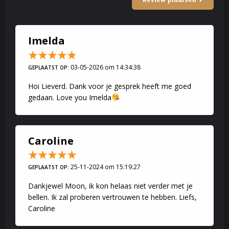
honger en uitputtend crashdieet. Bel mij als jouw kilo's jouw leven
beïnvloeden.
Zonder meer 100 procent goede energie en inzet.
Imelda
Engelen kaarten en healing
03-05-2026 om 14:34:38
GEPLAATST OP:
En adviseer ik in krachten en inzichten zodat u na het gesprek een
Hoi Lieverd. Dank voor je gesprek heeft me goed
verlichting kan voelen waar u zo naar verlangt. (ook op afstand)
gedaan. Love you Imelda
Werkzaam met Engelen kaarten en psychologische inzichten.
Moon
Caroline
25-11-2024 om 15:19:27
GEPLAATST OP:
Dankjewel Moon, ik kon helaas niet verder met je
bellen. Ik zal proberen vertrouwen te hebben. Liefs,
Caroline