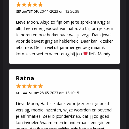
20-11-2023 om 12:56:39
GEPLAATST OP:
Lieve Moon, Altijd zo fijn om je te spreken! Krijg er
altijd een energieboost van haha. Zo blij om je stem
te horen en ook herkenbaar wat je zegt. Dankjewel
voor de bevestiging en helderheid! Daar kan ik zeker
iets mee. De lijn viel uit jammer genoeg maar ik
kom zeker weten weer terug bij jou
liefs Mandy
Ratna
28-05-2023 om 18:10:15
GEPLAATST OP:
Lieve Moon, Hartelijk dank voor je zeer uitgebreid
verslag, mooie inzichten, wijze woorden en bovenal
je affirmaties! Zeer bijzonder/knap, dat jij zo goed
kon invoelen/waarnemen in andermans energie en
vooral, dat ik een mannelijke gids heb en kracht