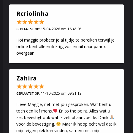
Pedagogische/psychologische tips
Rcriolinha
Gesteund op eigen opleidingen tips geven voor opvoeding en
opleidingen
15-04-2026 om 16:45:05
GEPLAATST OP:
Maggie
Hoi maggie probeer je al tijdje te bereiken terwijl je
online bent alleen ik krijg voicemail naar paar x
overgaan
Zahira
11-10-2025 om 09:31:13
GEPLAATST OP:
Lieve Maggie, net met jou gesproken. Wat bent u
toch een lief mens.
En to the point. Alles wat u
zei, bevestigt ook wat ik zelf al aanvoelde. Dank
voor de bevestiging.
Maar ik hoop echt wel dat ik
mijn eigen plek kan vinden, samen met mijn