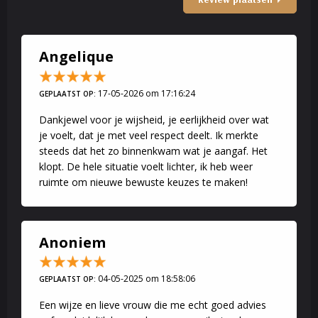
gemak na lezen. Heb je interesse voor een Email consult:
Klik
hier
Begeleidend Coach
Angelique
Al geruime jaren begeleid en coach ik mensen in hun ontwikkeling
en hun vragen. Zeker op relatievlak en moeilijke momenten in je
17-05-2026 om 17:16:24
GEPLAATST OP:
leven kan je vaak hulp gebruiken.
Dankjewel voor je wijsheid, je eerlijkheid over wat
Ik help volwassenen en kinderen met emotionele problemen.
je voelt, dat je met veel respect deelt. Ik merkte
Soms is de stap net te groot om hulp vanbuiten af te vragen.
steeds dat het zo binnenkwam wat je aangaf. Het
Met behulp van mijn spirituele invloeden help ik je graag opweg.
klopt. De hele situatie voelt lichter, ik heb weer
Aarzel niet om mij te contacteren. Liefs Lindes
ruimte om nieuwe bewuste keuzes te maken!
Anoniem
04-05-2025 om 18:58:06
GEPLAATST OP:
Een wijze en lieve vrouw die me echt goed advies