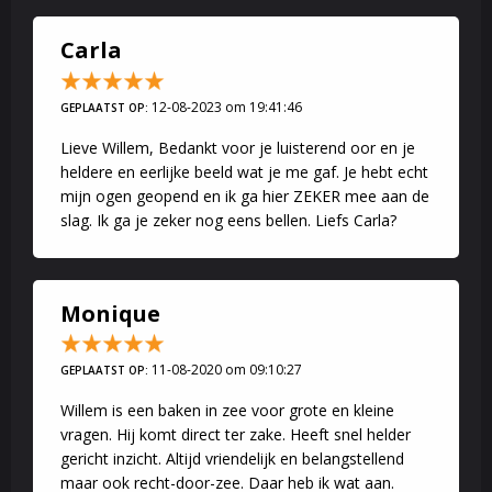
je behoefte aan helderheid en inzichten.
Beide kan ik je bieden.
Carla
Helpen bij nieuwe inzichten
Coachen en het luisteren naar anderen is dan ook een echte
12-08-2023 om 19:41:46
GEPLAATST OP:
passie voor mij.
Lieve Willem, Bedankt voor je luisterend oor en je
Ik vind het ontzettend boeiend en mooi om mensen te zien
heldere en eerlijke beeld wat je me gaf. Je hebt echt
groeien door inzichten of door echt gehoord te worden.
mijn ogen geopend en ik ga hier ZEKER mee aan de
Dit gebeurd in het dagelijks leven ook veel te weinig. Er wordt wel
slag. Ik ga je zeker nog eens bellen. Liefs Carla?
geluisterd, maar je wordt niet gehoord.
Relatie, scheiding, werk, gezin, finaciën
Mijn specialisaties zijn relaties, echtscheidingen,
Monique
werk gerelateerde vraagstukken en werkeloosheid,
gezinssituaties en financiën.
11-08-2020 om 09:10:27
GEPLAATST OP:
Coaching
Willem is een baken in zee voor grote en kleine
Mijn uitgangspunt is dat iedereen uiteindelijk zelf leert wat goed
vragen. Hij komt direct ter zake. Heeft snel helder
voor hem of haar is,
gericht inzicht. Altijd vriendelijk en belangstellend
in werk en privé leven. Iedereen kan leren op basis van diverse
maar ook recht-door-zee. Daar heb ik wat aan.