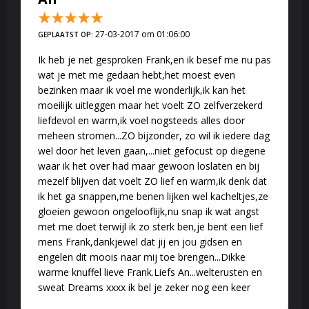
27-03-2017 om 01:06:00
GEPLAATST OP:
Ik heb je net gesproken Frank,en ik besef me nu pas
wat je met me gedaan hebt,het moest even
bezinken maar ik voel me wonderlijk,ik kan het
moeilijk uitleggen maar het voelt ZO zelfverzekerd
liefdevol en warm,ik voel nogsteeds alles door
meheen stromen...ZO bijzonder, zo wil ik iedere dag
wel door het leven gaan,...niet gefocust op diegene
waar ik het over had maar gewoon loslaten en bij
mezelf blijven dat voelt ZO lief en warm,ik denk dat
ik het ga snappen,me benen lijken wel kacheltjes,ze
gloeien gewoon ongelooflijk,nu snap ik wat angst
met me doet terwijl ik zo sterk ben,je bent een lief
mens Frank,dankjewel dat jij en jou gidsen en
engelen dit moois naar mij toe brengen...Dikke
warme knuffel lieve Frank.Liefs An...welterusten en
sweat Dreams xxxx ik bel je zeker nog een keer