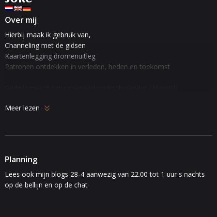
Over mij
Hierbij maak ik gebruik van,
Channeling met de gidsen
Kaartenlegging dromenuitleg
Patronen ontdekken in verleden, heden en toekomst
Gediplomeerd natuurgeneeskundig therapeut / klassiek
homeophaat
Meer lezen
Altijd eerlijk antwoord op uw vragen
Hou altijd in moeilijke momenten je gezicht naar de zon gericht
zodat de schaduwen achter je vallen
Planning
In liefde en kracht Joke
Lees ook mijn blogs 28-4 aanwezig van 22.00 tot 1 uur s nachts
op de bellijn en op de chat