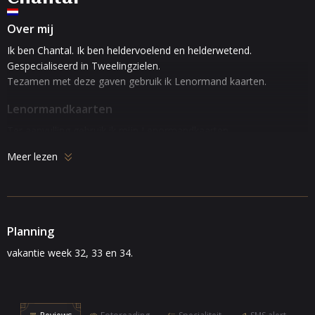
Over mij
Ik ben Chantal. Ik ben heldervoelend en helderwetend.
Gespecialiseerd in Tweelingzielen.
Tezamen met deze gaven gebruik ik Lenormand kaarten.
Lenormandkaarten
Ter aanvulling gebruik ik mijn
Lenormand
kaarten.
Meer lezen
Tweelingzielen en Coaching
Ik ben levenservaring deskundige en spiritueel coach en u kunt bij
mij terecht voor:
• Transformaties/processen zoals herkenning, erkenning,
Planning
acceptatie en loslaten
vakantie week 32, 33 en 34.
• Bewustwording
• Zielen relaties/tweeling zielen
• HSP ( High Sensitive Person ) training
• Coaching