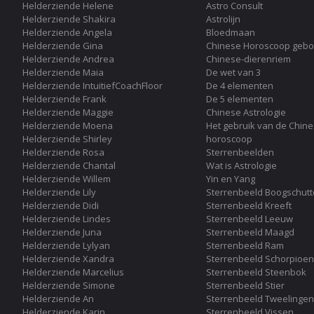
Helderziende Helene
Astro Consult
Helderziende Shakira
Astrolijn
Helderziende Angela
Bloedmaan
Helderziende Gina
Chinese Horoscoop gebo
Helderziende Andrea
Chinese-dierenriem
Helderziende Maia
De wet van 3
Helderziende IntuitiefCoachFloor
De 4 elementen
Helderziende Frank
De 5 elementen
Helderziende Maggie
Chinese Astrologie
Helderziende Moena
Het gebruik van de Chin
Helderziende Shirley
horoscoop
Helderziende Rosa
Sterrenbeelden
Helderziende Chantal
Wat is Astrologie
Helderziende Willem
Yin en Yang
Helderziende Lily
Sterrenbeeld Boogschutt
Helderziende Didi
Sterrenbeeld Kreeft
Helderziende Lindes
Sterrenbeeld Leeuw
Helderziende Juna
Sterrenbeeld Maagd
Helderziende Lylyan
Sterrenbeeld Ram
Helderziende Xandra
Sterrenbeeld Schorpioen
Helderziende Marcelius
Sterrenbeeld Steenbok
Helderziende Simone
Sterrenbeeld Stier
Helderziende An
Sterrenbeeld Tweelingen
Helderziende Karin
Sterrenbeeld Vissen