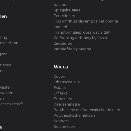
balans
Spiegelrelaties
men
Tenenlezen
Tips om ‘thuisblijven’ positief door te
komen!
Transformatieproces wat is dat?
ring
Zelfhealing-oefening by Elvira
de telefoon
Zielsliefde
Zielsliefde by Moena
ijven
laties
Wicca
ken
Coven
Etherische olie
Master
Esbats
Ontwaken
Erfheks
en
Erfheksen
tisch schrift
Kaarsenmagie
t
Pantheïsme en Panteïstische Heksen
Polytheistische heksen
Sabbats
e
Soloheksen