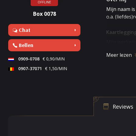
OFFLINE
Mijn naam is 
Box 0078
o.a. (liefdes)
Chat
Kaartleggin
Mijn werkwij
Bellen
op het onder
Meer lezen
0909-0708
€ 0,90/MIN
0907-37071
€ 1,50/MIN
Stella.
Reviews