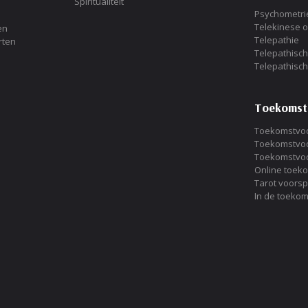
Spiritualiteit
Psychometri
Telekinese 
en
Telepathie
rten
Telepathisc
Telepathisc
Toekomst
Toekomstvoo
Toekomstvoo
Toekomstvoo
Online toek
Tarot voorsp
In de toekom