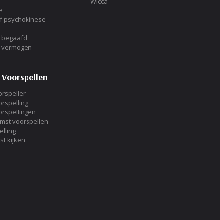
Wicca
e
of psychokinese
h begaafd
h vermogen
 Voorspellen
rspeller
rspelling
rspellingen
omst voorspellen
elling
st kijken