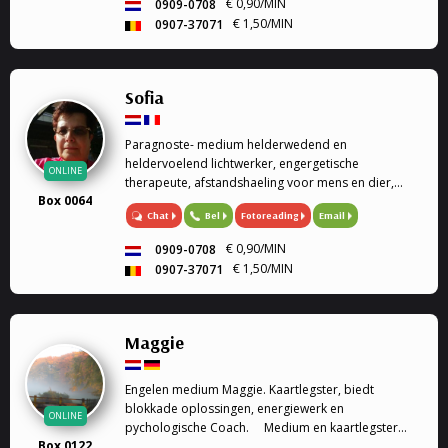
€ 0,90/MIN
0909-0708
€ 1,50/MIN
0907-37071
Sofia
Paragnoste- medium helderwedend en
heldervoelend lichtwerker, engergetische
ONLINE
therapeute, afstandshaeling voor mens en dier,
Box 0064
rouwverwerking, Ik ben een geboren lichtwerker,
Chat
Bel
Fotoreading
Email
heldervoelend en helderwedend, voel in op de
energie van de persoon of dier, paragnoste en
€ 0,90/MIN
0909-0708
medium, energetische therapeute, reconnective
€ 1,50/MIN
0907-37071
healing, afstandshealing voor mens en dier, bij elk
gesprek krijg je een healing door de trillingen van
mijn stem. Rouwverwerking, geen enkele vraag is me
vreemd. Ik werk met gidsen en de engelentherapie.
Maggie
Ik kan ook de engelenkaarten voor je leggen. Liefs
Sofia
Engelen medium Maggie. Kaartlegster, biedt
blokkade oplossingen, energiewerk en
ONLINE
pychologische Coach. Medium en kaartlegster
Box 0122
Mijn gaven (heldervoelend, helderwetend,