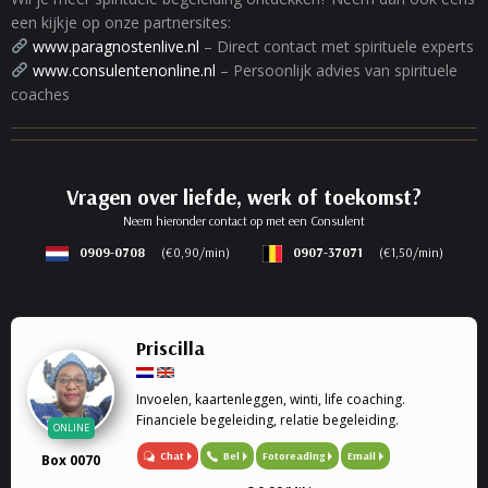
een kijkje op onze partnersites:
www.paragnostenlive.nl
– Direct contact met spirituele experts
www.consulentenonline.nl
– Persoonlijk advies van spirituele
coaches
Vragen over liefde, werk of toekomst?
Neem hieronder contact op met een Consulent
0909-0708
(€0,90/min)
0907-37071
(€1,50/min)
Priscilla
Invoelen, kaartenleggen, winti, life coaching.
Financiele begeleiding, relatie begeleiding.
ONLINE
Chat
Bel
Fotoreading
Email
Box 0070