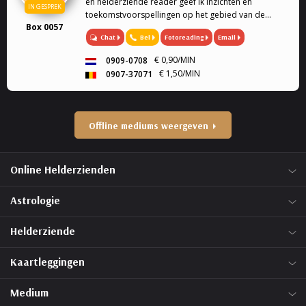
en helderziende reader geef ik inzichten en
IN GESPREK
toekomstvoorspellingen op het gebied van de
Box 0057
liefde, werk, financiën, eigenlijk alles.
Chat
Bel
Fotoreading
Email
€ 0,90/MIN
0909-0708
€ 1,50/MIN
0907-37071
Offline mediums weergeven
Online Helderzienden
Astrologie
Helderziende
Kaartleggingen
Medium