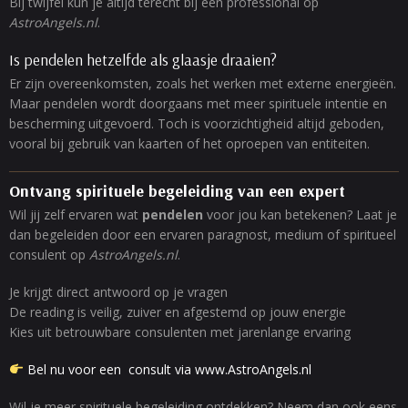
Bij twijfel kun je altijd terecht bij een professional op
AstroAngels.nl
.
Is pendelen hetzelfde als glaasje draaien?
Er zijn overeenkomsten, zoals het werken met externe energieën.
Maar pendelen wordt doorgaans met meer spirituele intentie en
bescherming uitgevoerd. Toch is voorzichtigheid altijd geboden,
vooral bij gebruik van kaarten of het oproepen van entiteiten.
Ontvang spirituele begeleiding van een expert
Wil jij zelf ervaren wat
pendelen
voor jou kan betekenen? Laat je
dan begeleiden door een ervaren paragnost, medium of spiritueel
consulent op
AstroAngels.nl
.
Je krijgt direct antwoord op je vragen
De reading is veilig, zuiver en afgestemd op jouw energie
Kies uit betrouwbare consulenten met jarenlange ervaring
Bel nu voor een consult via www.AstroAngels.nl
Wil je meer spirituele begeleiding ontdekken? Neem dan ook eens