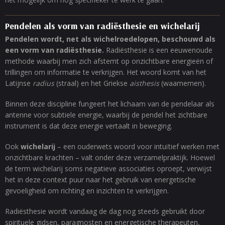
Pendelen als vorm van radiësthesie en wichelarij
Pendelen wordt, net als wichelroedelopen, beschouwd als
een vorm van radiësthesie.
Radiësthesie is een eeuwenoude
methode waarbij men zich afstemt op onzichtbare energieën of
trillingen om informatie te verkrijgen. Het woord komt van het
Latijnse
radius
(straal) en het Griekse
aisthesis
(waarnemen).
Binnen deze discipline fungeert het lichaam van de pendelaar als
antenne voor subtiele energie, waarbij de pendel het zichtbare
instrument is dat deze energie vertaalt in beweging.
Ook
wichelarij
– een ouderwets woord voor intuïtief werken met
onzichtbare krachten – valt onder deze verzamelpraktijk. Hoewel
de term wichelarij soms negatieve associaties oproept, verwijst
het in deze context puur naar het gebruik van energetische
gevoeligheid om richting en inzichten te verkrijgen.
Radiësthesie wordt vandaag de dag nog steeds gebruikt door
spirituele gidsen, paragnosten en energetische therapeuten,