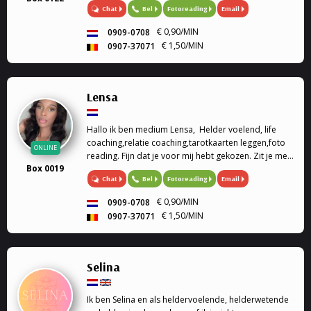
Chat
Bel
Fotoreading
Email
helderruikend, energiewerk) zet ik graag in om
aantwoorden te geven op al je ...
€ 0,90/MIN
0909-0708
€ 1,50/MIN
0907-37071
Lensa
Hallo ik ben medium Lensa, Helder voelend, life
coaching,relatie coaching,tarotkaarten leggen,foto
ONLINE
reading. Fijn dat je voor mij hebt gekozen. Zit je met
Box 0019
vragen over welke situatie dan ook in jouw leven
Chat
Bel
Fotoreading
Email
help ik als jarenlange ervaren medium jou graag om
de juiste antwoorden te vinden.
€ 0,90/MIN
0909-0708
€ 1,50/MIN
0907-37071
Selina
Ik ben Selina en als heldervoelende, helderwetende