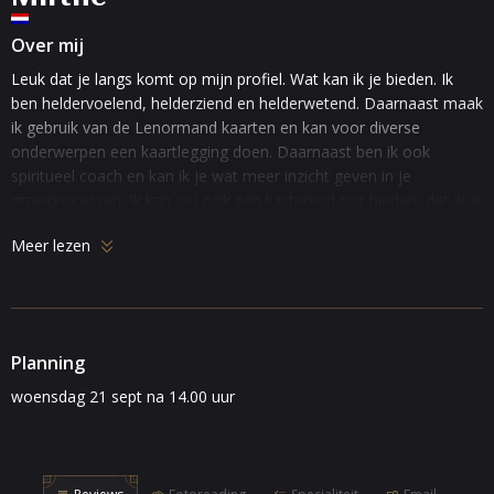
Over mij
Leuk dat je langs komt op mijn profiel. Wat kan ik je bieden. Ik
ben heldervoelend, helderziend en helderwetend. Daarnaast maak
ik gebruik van de Lenormand kaarten en kan voor diverse
onderwerpen een kaartlegging doen. Daarnaast ben ik ook
spiritueel coach en kan ik je wat meer inzicht geven in je
groeiprocessen. Ik kan jou ook een luisterend oor bieden, dat jij je
verhaal mag vertellen zonder oordeel of veroordeel. Naast
Meer lezen
therapeut van uit de Akasha Kronieken ben ik ook
Engelenmedium en mag je boodschappen van de engelen aan je
doorgeven. Ik hoop dat ik je verder mag helpen met het vinden
van antwoorden en inzichten op jouw vraag of situatie. Ik ben
helder, duidelijk en eerlijk in mijn uitspraken…
Planning
Ik doe geen uitspraken over gezondheid, zwangerschap en
woensdag 21 sept na 14.00 uur
overlijden..
Wees welkom