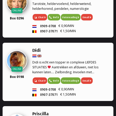
Tarotiste, heldervoelend, helderwetend,
helderhorend, pendelen, numerologie
ONLINE
Chat
Bel
Fotoreading
Email
Box 0296
€ 0,90/MIN
0909-0708
€ 1,50/MIN
0907-37071
Didi
Didi is echt een topper in complexe LIEFDES
SITUATIES
Aantrekken en afduwen, niet los
ONLINE
kunnen laten.... Zielbinding. Invoelen met
Box 0198
geboortedatum en astrologie. Medium, Astrologe,
Chat
Bel
Fotoreading
Email
kaartleggen. Coach, Relatie Coach, Droomverklaring,
Paragnost, Toekomst, Heldervoelend,
€ 0,90/MIN
0909-0708
Helderwetend.
€ 1,50/MIN
0907-37071
Priscilla