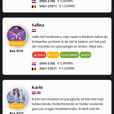
€ 0,90/MIN
0909-0708
€ 1,50/MIN
0907-37071
Salina
Hallo lief medemens, mijn naam is Medium Salina als
lichtwerker probeer ik de ziel te helpen om het pad
IN GESPREK
der inzichten en oplossingen te vinden. Altijd een
Box 0151
luisterend oor Soms heb je vragen of sta je voor
Chat
Bel
Fotoreading
Email
keuzes en weet je het even niet meer, dan bie...
€ 0,90/MIN
0909-0708
€ 1,50/MIN
0907-37071
Karin
Ik ben een medium en paragnost, en kan met mijn
helderziende, helderhorende en helder voelende
IN GESPREK
gave jou vragen beantwoorden. Ik werk met de
Box 0272
engelen kaarten en geef engelen readings en