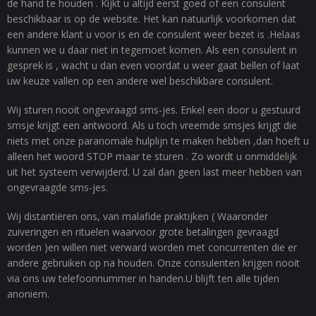
de hand te houden . Kijkt u altijd eerst goed of een consulent
beschikbaar is op de website. Het kan natuurlijk voorkomen dat
een andere klant u voor is en de consulent weer bezet is .Helaas
kunnen we u daar niet in tegemoet komen. Als een consulent in
gesprek is , wacht u dan even voordat u weer gaat bellen of laat
uw keuze vallen op een andere wel beschikbare consulent.
Wij sturen nooit ongevraagd sms-jes. Enkel een door u gestuurd
smsje krijgt een antwoord. Als u toch vreemde smsjes krijgt die
niets met onze paranomale hulplijn te maken hebben ,dan hoeft u
alleen het woord STOP maar te sturen . Zo wordt u onmiddelijk
uit het systeem verwijderd. U zal dan geen last meer hebben van
ongevraagde sms-jes.
Wij distantiëren ons, van malafide praktijken ( Waaronder
zuiveringen en rituelen waarvoor grote betalingen gevraagd
worden )en willen niet verward worden met concurrenten die er
andere gebruiken op na houden. Onze consulenten krijgen nooit
via ons uw telefoonnummer in handen.U blijft ten alle tijden
anoniem.