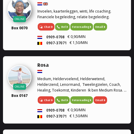
Invoelen, kaartenleggen, winti, life coaching.
Financiele begeleiding, relatie begeleiding.
ONLINE
Chat
Bel
Fotoreading
Email
Box 0070
€ 0,90/MIN
0909-0708
€ 1,50/MIN
0907-37071
Rosa
Medium, Heldervoelend, Helderwetend,
Helderziend, Lenormand, Tweelingzielen, Coach,
ONLINE
Healing, Toekomst, Kinderen Ik ben Medium Rosa. Ik
Box 0167
ben heldervoelend, helderwetend en helderziend.
Chat
Bel
Fotoreading
Email
Graag sta ik u te woord om u verder te helpen met
we...
€ 0,90/MIN
0909-0708
€ 1,50/MIN
0907-37071