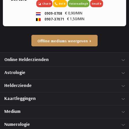
Chat
Bel
Fotoreading
Email
healing. Mijn specialiteit is tweeling zielen, en liefde.
Ook k...
€ 0,90/MIN
0909-0708
€ 1,50/MIN
0907-37071
Offline mediums weergeven
Online Helderzienden
Astrologie
Helderziende
Kaartleggingen
Medium
Numerologie