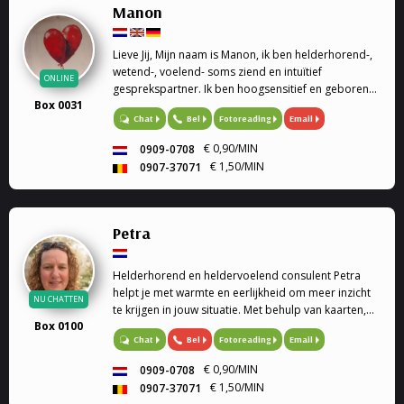
Manon
Lieve Jij, Mijn naam is Manon, ik ben helderhorend-,
wetend-, voelend- soms ziend en intuïtief
ONLINE
gesprekspartner. Ik ben hoogsensitief en geboren
Box 0031
met een haarfijn invoelvermogen
Bel
Fotoreading
Email
Chat
€ 0,90/MIN
0909-0708
€ 1,50/MIN
0907-37071
Petra
Helderhorend en heldervoelend consulent Petra
helpt je met warmte en eerlijkheid om meer inzicht
NU CHATTEN
te krijgen in jouw situatie. Met behulp van kaarten,
Box 0100
de pendel en haar intuïtie kijkt zij samen met jou
Bel
Fotoreading
Email
Chat
naar de boodschappen die richting kunnen geven
op jouw pad.
€ 0,90/MIN
0909-0708
€ 1,50/MIN
0907-37071