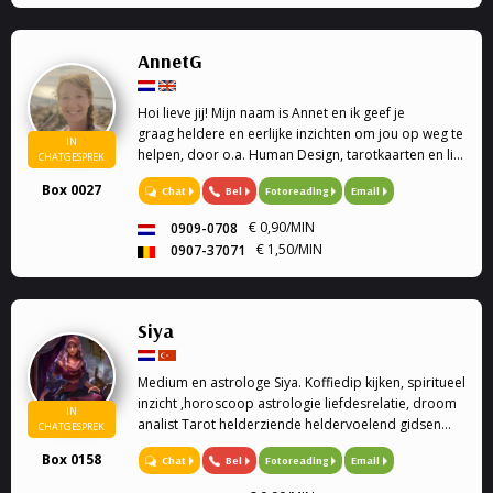
AnnetG
Hoi lieve jij! Mijn naam is Annet en ik geef je
graag heldere en eerlijke inzichten om jou op weg te
IN
helpen, door o.a. Human Design, tarotkaarten en life
CHATGESPREK
coaching.
Box 0027
Chat
Bel
Fotoreading
Email
€ 0,90/MIN
0909-0708
€ 1,50/MIN
0907-37071
Siya
Medium en astrologe Siya. Koffiedip kijken, spiritueel
inzicht ,horoscoop astrologie liefdesrelatie, droom
IN
analist Tarot helderziende heldervoelend gidsen
CHATGESPREK
relatie familie problemen en veel meer.
Box 0158
Chat
Bel
Fotoreading
Email