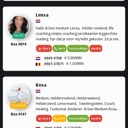
Lensa
Hallo ik ben medium Lensa, Helder voelend, life
coaching,relatie coaching,tarotkaarten leggen,foto
ONLINE
reading. Fijn dat je voor mij hebt gekozen. Zit je met
Box 0019
vragen over welke situatie dan ook in jouw leven
Chat
Bel
Fotoreading
Email
help ik als jarenlange ervaren medium jou graag om
de juiste antwoorden te vinden.
€ 0,90/MIN
0909-0708
€ 1,50/MIN
0907-37071
Rosa
Medium, Heldervoelend, Helderwetend,
Helderziend, Lenormand, Tweelingzielen, Coach,
IN GESPREK
Healing, Toekomst, Kinderen Ik ben Medium Rosa. Ik
Box 0167
ben heldervoelend, helderwetend en helderziend.
Chat
Bel
Fotoreading
Email
Graag sta ik u te woord om u verder te helpen met
we...
€ 0,90/MIN