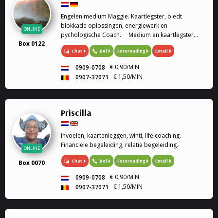
Engelen medium Maggie. Kaartlegster, biedt
blokkade oplossingen, energiewerk en
ONLINE
pychologische Coach. Medium en kaartlegster
Box 0122
Mijn gaven (heldervoelend, helderwetend,
Chat
Bel
Fotoreading
Email
helderruikend, energiewerk) zet ik graag in om
aantwoorden te geven op al je ...
€ 0,90/MIN
0909-0708
€ 1,50/MIN
0907-37071
Priscilla
Invoelen, kaartenleggen, winti, life coaching.
Financiele begeleiding, relatie begeleiding.
ONLINE
Chat
Bel
Fotoreading
Email
Box 0070
€ 0,90/MIN
0909-0708
€ 1,50/MIN
0907-37071