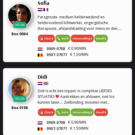
Sofia
Paragnoste- medium helderwedend en
heldervoelend lichtwerker, engergetische
ONLINE
therapeute, afstandshaeling voor mens en dier,
Box 0064
rouwverwerking, Ik ben een geboren lichtwerker,
Chat
Bel
Fotoreading
Email
heldervoelend en helderwedend, voel in op de
energie van de persoon of dier, paragnoste en
€ 0,90/MIN
0909-0708
medium, energetische therapeute, reconnective
€ 1,50/MIN
0907-37071
healing, afstandshealing voor mens en dier, bij elk
gesprek krijg je een healing door de trillingen van
mijn stem. Rouwverwerking, geen enkele vraag is me
vreemd. Ik werk met gidsen en de engelentherapie.
Didi
Ik kan ook de engelenkaarten voor je leggen. Liefs
Sofia
Didi is echt een topper in complexe LIEFDES
SITUATIES
Aantrekken en afduwen, niet los
ONLINE
kunnen laten.... Zielbinding. Invoelen met
Box 0198
geboortedatum en astrologie. Medium, Astrologe,
Chat
Bel
Fotoreading
Email
kaartleggen. Coach, Relatie Coach, Droomverklaring,
Paragnost, Toekomst, Heldervoelend,
€ 0,90/MIN
0909-0708
Helderwetend.
€ 1,50/MIN
0907-37071