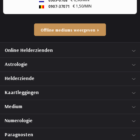
0909-0708
€ 1,50/MIN
0907-37071
Offline mediums weergeven
Online Helderzienden
Astrologie
Helderziende
Kaartleggingen
Medium
Numerologie
Paragnosten