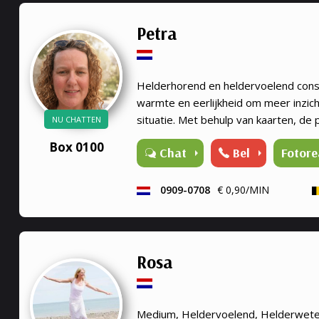
Petra
Helderhorend en heldervoelend consu
warmte en eerlijkheid om meer inzicht
situatie. Met behulp van kaarten, de p
NU CHATTEN
zij samen met jou naar de boodschap
Box 0100
Bel
Fotore
Chat
geven op jouw pad.
0909-0708
€ 0,90/MIN
Rosa
Medium, Heldervoelend, Helderwete