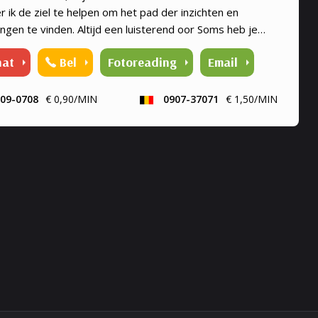
 ik de ziel te helpen om het pad der inzichten en
eling, of wil je antwoorden van de Engelen/Spirit ? Ik sta
ngen te vinden. Altijd een luisterend oor Soms heb je
oor je klaar. Voel je welkom !!Liefs, Faye
 of sta je voor keuzes en weet je het even niet meer,
hat
Bel
Fotoreading
Email
..
09-0708
€ 0,90/MIN
0907-37071
€ 1,50/MIN