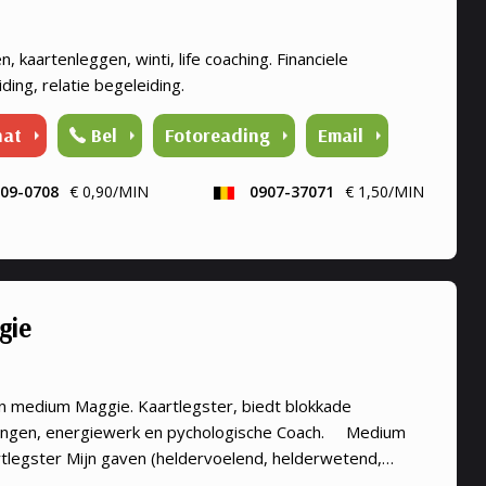
n, kaartenleggen, winti, life coaching. Financiele
ding, relatie begeleiding.
hat
Bel
Fotoreading
Email
09-0708
€ 0,90/MIN
0907-37071
€ 1,50/MIN
gie
n medium Maggie. Kaartlegster, biedt blokkade
ingen, energiewerk en pychologische Coach. Medium
rtlegster Mijn gaven (heldervoelend, helderwetend,
ruikend, energiewerk) zet ik graag in om aantwoorden te