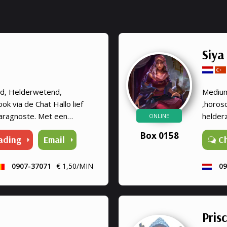
Siya
nd, Helderwetend,
Medium 
k via de Chat Hallo lief
,horosc
aragnoste. Met een
helder
ONLINE
s paranormaliteit en
veel m
Box 0158
ading
Email
C
0907-37071
€ 1,50/MIN
09
Prisc