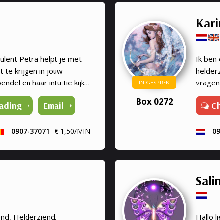
goed m
even ni
Kari
Zakeli
coachin
afstan
lent Petra helpt je met
Ik ben
healin
 te krijgen in jouw
helder
resulta
endel en haar intuïtie kijkt
vragen
IN GESPREK
geval k
pen die richting kunnen
engelen
Box 0272
vel kom
ading
Email
C
en liefd
soms kn
en niet
0907-37071
€ 1,50/MIN
09
ze gega
meer h
Het zal
plotsel
Sali
degene 
leven 
dierbar
nd, Helderziend,
Hallo l
boodsc