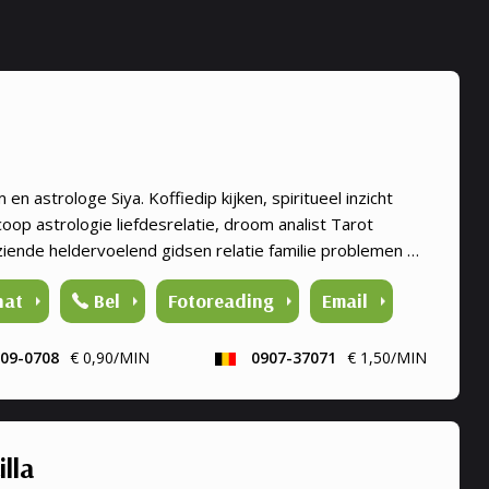
en astrologe Siya. Koffiedip kijken, spiritueel inzicht
oop astrologie liefdesrelatie, droom analist Tarot
ziende heldervoelend gidsen relatie familie problemen en
eer.
Bel
Fotoreading
Email
hat
09-0708
€ 0,90/MIN
0907-37071
€ 1,50/MIN
illa