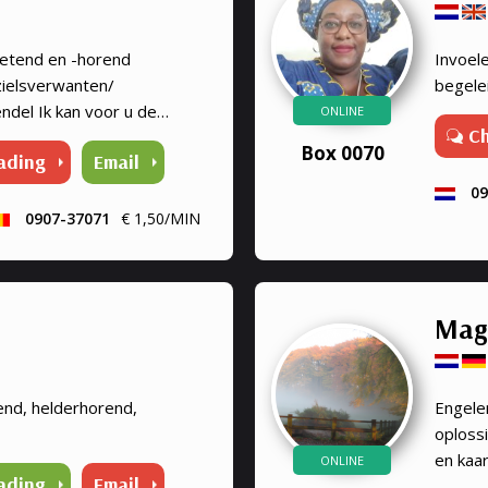
wetend en -horend
Invoele
 zielsverwanten/
begelei
ndel Ik kan voor u de
ONLINE
C
arten leggen (soms
Box 0070
ading
Email
k).
09
0907-37071
€ 1,50/MIN
Mag
end, helderhorend,
Engele
oploss
en kaa
ONLINE
ading
Email
helder