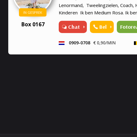
Lenormand, Tweelingzielen, Coach, 
Kinderen Ik ben Medium Rosa. Ik be
IN GESPREK
helderwetend en helderziend. Graag 
Box 0167
Chat
Bel
Fotore
verder te helpen met we...
0909-0708
€ 0,90/MIN