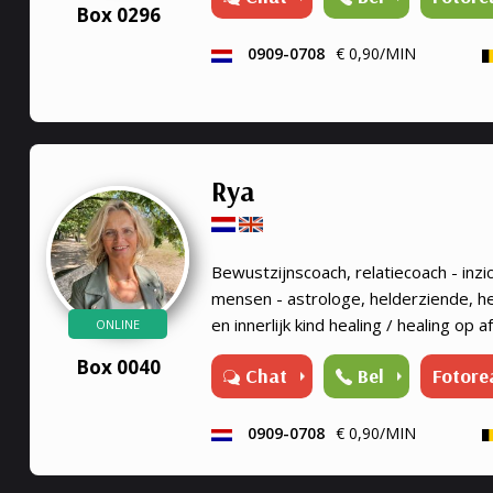
Box 0296
0909-0708
€ 0,90/MIN
Rya
Bewustzijnscoach, relatiecoach - inzi
mensen - astrologe, helderziende, h
en innerlijk kind healing / healing op a
ONLINE
Box 0040
Chat
Bel
Fotore
0909-0708
€ 0,90/MIN