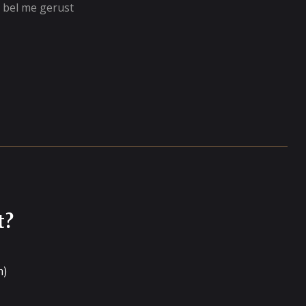
, bel me gerust
t?
n)