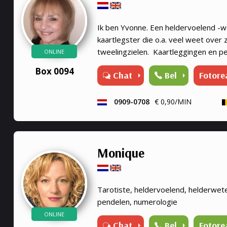
Ik ben Yvonne. Een heldervoelend -
kaartlegster die o.a. veel weet over
tweelingzielen. Kaartleggingen en pe
ONLINE
Lenormandkaarteni of de Engelenka
Box 0094
Chat
Bel
Fotore
gebruik ik ook mijn pendel, op verzoe
0909-0708
€ 0,90/MIN
Monique
Tarotiste, heldervoelend, helderwet
pendelen, numerologie
ONLINE
Chat
Bel
Fotore