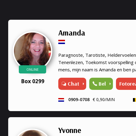
Amanda
Paragnoste, Tarotiste, Heldervoele
Tenenlezen, Toekomst voorspelling oo
mens, mijn naam is Amanda en ben p
ONLINE
moeder als kaartlegster en medium, i
Box 0299
Chat
Bel
Fotore
spiritualiteit mij met de ...
0909-0708
€ 0,90/MIN
Yvonne