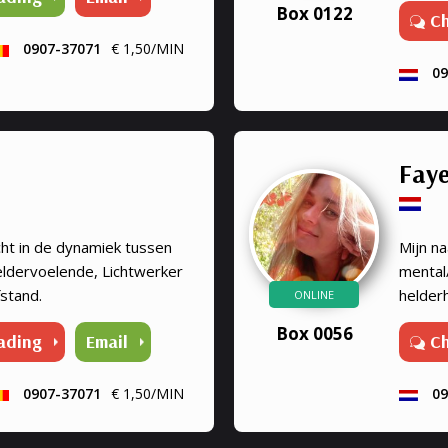
Box 0122
C
geven op
0907-37071
€ 1,50/MIN
09
Fay
cht in de dynamiek tussen
Mijn n
eldervoelende, Lichtwerker
mental/
fstand.
helder
ONLINE
te make
Box 0056
ading
Email
C
leven t
bieden 
gevoel 
0907-37071
€ 1,50/MIN
09
gevonde
en ik w