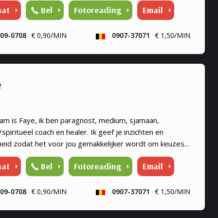
hat
Bel
Fotoreading
Email
 al je ...
09-0708
€ 0,90/MIN
0907-37071
€ 1,50/MIN
e
aam is Faye, ik ben paragnost, medium, sjamaan,
spiritueel coach en healer. Ik geef je inzichten en
heid zodat het voor jou gemakkelijker wordt om keuzes
n of beslissingen te nemen. Ik help je met alle liefde je
hat
Bel
Fotoreading
Email
e leven zoals jij dat wilt. In OVERVLOED ! Wat ik kan
: Tweelingzielen/zielsrelaties Het kan zijn dat jij het
hebt je tweelingziel/zielsrelatie, te hebben
09-0708
€ 0,90/MIN
0907-37071
€ 1,50/MIN
n. Dit kunnen best verwarrende, pijnlijke, relaties zijn
il je graag helpen die heftige gevoelens te delen, en daar