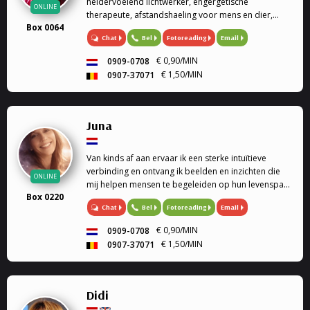
heldervoelend lichtwerker, engergetische
ONLINE
therapeute, afstandshaeling voor mens en dier,
Box 0064
rouwverwerking, Ik ben een geboren lichtwerker,
Chat
Bel
Fotoreading
Email
heldervoelend en helderwedend, voel in op de
energie van de persoon of dier, paragnoste en
€ 0,90/MIN
0909-0708
medium, energetische therapeute, reconnective
€ 1,50/MIN
0907-37071
healing, afstandshealing voor mens en dier, bij elk
gesprek krijg je een healing door de trillingen van
mijn stem. Rouwverwerking, geen enkele vraag is me
vreemd. Ik werk met gidsen en de engelentherapie.
Juna
Ik kan ook de engelenkaarten voor je leggen. Liefs
Sofia
Van kinds af aan ervaar ik een sterke intuïtieve
verbinding en ontvang ik beelden en inzichten die
ONLINE
mij helpen mensen te begeleiden op hun levenspad.
Box 0220
Als spiritueel begeleider werk ik met de
Chat
Bel
Fotoreading
Email
Lenormandkaarten,
€ 0,90/MIN
0909-0708
€ 1,50/MIN
0907-37071
Didi