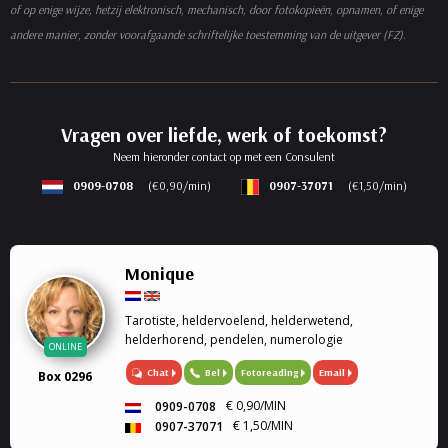
of op enige wijze, hetzij elektronisch, mechanisch, door fotokopieën, opnamen, of enige
andere manier, zonder voorafgaande schriftelijke toestemming van de uitgever (FZ).
Vragen over liefde, werk of toekomst?
Neem hieronder contact op met een Consulent
0909-0708
(€0,90/min)
0907-37071
(€1,50/min)
Monique
Tarotiste, heldervoelend, helderwetend,
helderhorend, pendelen, numerologie
ONLINE
Chat
Bel
Fotoreading
Email
Box 0296
€ 0,90/MIN
0909-0708
€ 1,50/MIN
0907-37071