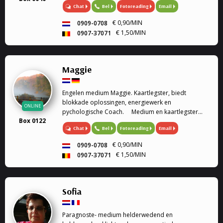
Chat
Bel
Fotoreading
Email
€ 0,90/MIN
0909-0708
€ 1,50/MIN
0907-37071
Maggie
Engelen medium Maggie. Kaartlegster, biedt
blokkade oplossingen, energiewerk en
ONLINE
pychologische Coach. Medium en kaartlegster
Box 0122
Mijn gaven (heldervoelend, helderwetend,
Chat
Bel
Fotoreading
Email
helderruikend, energiewerk) zet ik graag in om
aantwoorden te geven op al je ...
€ 0,90/MIN
0909-0708
€ 1,50/MIN
0907-37071
Sofia
Paragnoste- medium helderwedend en