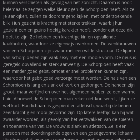
kunnen verschieten als gevolg van het zonlicht. Daarom is nooit
helemaal te zeggen welke kleur ogen de Schorpioen heeft. Als ze
je aankijken, zullen ze doordringend kijken, met onderzoekende
blik. Hun gezicht is krachtig met sterke trekken, waarbij hun
gezicht een enigszins hoekig karakter heeft, zonder dat deze dik
hoeft te zijn. Ze hebben een krachtige kin en opvallende
kaakbotten, waardoor ze eigenwijs overkomen. De wenkbrauwen
van een Schorpioen zijn zwaar met een wilde structuur. De lippen
van Schorpioenen zijn vaak sexy met een mooie vorm. De neus is
geregeld opvallend en sterk aanwezig. De Schorpioen heeft vaak
een minder goed gebit, omdat er snel problemen kunnen zijn,
waardoor het gebit goed verzorgd moet worden. De hals van een
Schorpioen is lang en slank of kort en gedrongen. De handen zijn
groot, maar verfijnd en over het algemeen hebben ze een warme
huid. Alhoewel de Schorpioen man zeker niet kort wordt, lijken ze
wel kort. Hun lichaam is gespierd en atletisch, waarbij de benen
zeer krachtig en mooi gevormd zijn. Op latere leeftijd kan hij wat
zwaarder worden, als gevolg van het verzwakken van de spieren
en toename van vet. De vrouw is slank en atletisch. Ze is een
persoon met doordringende ogen en een goedgevormd lichaam.
Hierdoor zal zij zeer sexy overkomen, waarbij mannen zeker even