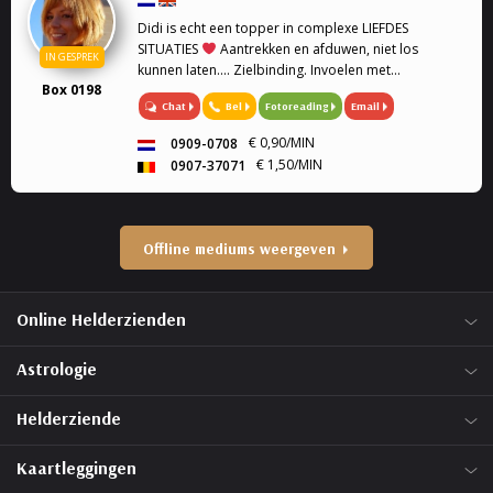
Didi is echt een topper in complexe LIEFDES
SITUATIES
Aantrekken en afduwen, niet los
IN GESPREK
kunnen laten.... Zielbinding. Invoelen met
Box 0198
geboortedatum en astrologie. Medium, Astrologe,
Chat
Bel
Fotoreading
Email
kaartleggen. Coach, Relatie Coach, Droomverklaring,
Paragnost, Toekomst, Heldervoelend,
€ 0,90/MIN
0909-0708
Helderwetend.
€ 1,50/MIN
0907-37071
Offline mediums weergeven
Online Helderzienden
Astrologie
Helderziende
Kaartleggingen