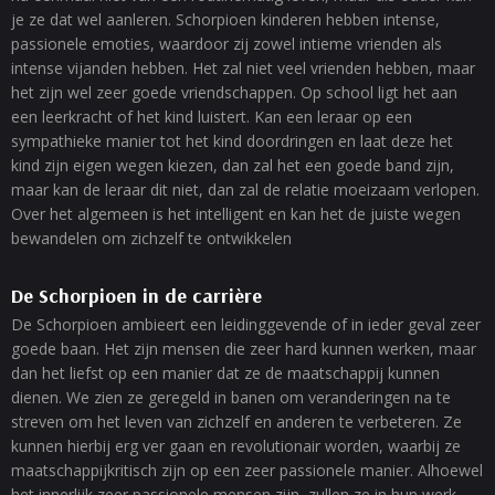
je ze dat wel aanleren. Schorpioen kinderen hebben intense,
passionele emoties, waardoor zij zowel intieme vrienden als
intense vijanden hebben. Het zal niet veel vrienden hebben, maar
het zijn wel zeer goede vriendschappen. Op school ligt het aan
een leerkracht of het kind luistert. Kan een leraar op een
sympathieke manier tot het kind doordringen en laat deze het
kind zijn eigen wegen kiezen, dan zal het een goede band zijn,
maar kan de leraar dit niet, dan zal de relatie moeizaam verlopen.
Over het algemeen is het intelligent en kan het de juiste wegen
bewandelen om zichzelf te ontwikkelen
De Schorpioen in de carrière
De Schorpioen ambieert een leidinggevende of in ieder geval zeer
goede baan. Het zijn mensen die zeer hard kunnen werken, maar
dan het liefst op een manier dat ze de maatschappij kunnen
dienen. We zien ze geregeld in banen om veranderingen na te
streven om het leven van zichzelf en anderen te verbeteren. Ze
kunnen hierbij erg ver gaan en revolutionair worden, waarbij ze
maatschappijkritisch zijn op een zeer passionele manier. Alhoewel
het innerlijk zeer passionele mensen zijn, zullen ze in hun werk