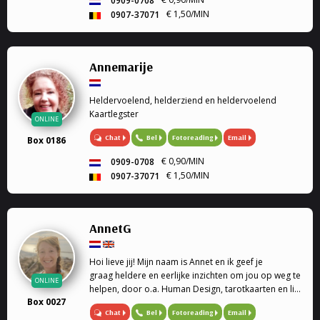
0909-0708
€ 1,50/MIN
0907-37071
Annemarije
Heldervoelend, helderziend en heldervoelend
Kaartlegster
ONLINE
Chat
Bel
Fotoreading
Email
Box 0186
€ 0,90/MIN
0909-0708
€ 1,50/MIN
0907-37071
AnnetG
Hoi lieve jij! Mijn naam is Annet en ik geef je
graag heldere en eerlijke inzichten om jou op weg te
ONLINE
helpen, door o.a. Human Design, tarotkaarten en life
Box 0027
coaching.
Chat
Bel
Fotoreading
Email