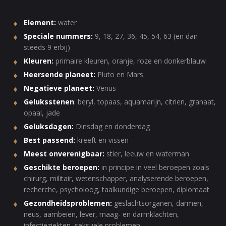
Element:
water
Speciale nummers:
9, 18, 27, 36, 45, 54, 63 (en dan
steeds 9 erbij)
Kleuren:
primaire kleuren, oranje, roze en donkerblauw
Heersende planeet:
Pluto en Mars
Negatieve planeet:
Venus
Geluksstenen
: beryl, topaas, aquamarijn, citrien, granaat,
opaal, jade
Geluksdagen:
Dinsdag en donderdag
Best passend:
kreeft en vissen
Meest onverenigbaar:
stier, leeuw en waterman
Geschikte beroepen:
in principe in veel beroepen zoals
chirurg, militair, wetenschapper, analyserende beroepen,
recherche, psycholoog, taalkundige beroepen, diplomaat
Gezondheidsproblemen:
geslachtsorganen, darmen,
neus, aambeien, lever, maag- en darmklachten,
infectieziekten, seksuele problemen