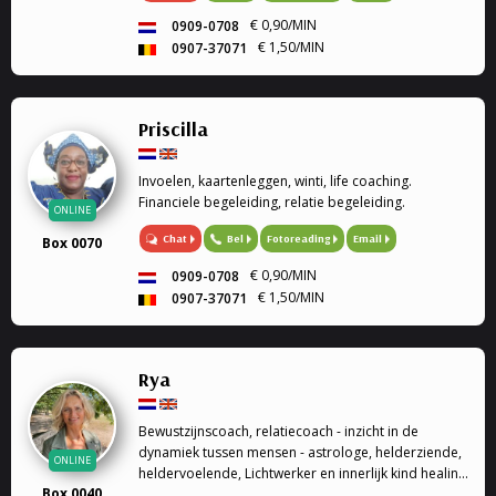
€ 0,90/MIN
0909-0708
€ 1,50/MIN
0907-37071
Priscilla
Invoelen, kaartenleggen, winti, life coaching.
Financiele begeleiding, relatie begeleiding.
ONLINE
Chat
Bel
Fotoreading
Email
Box 0070
€ 0,90/MIN
0909-0708
€ 1,50/MIN
0907-37071
Rya
Bewustzijnscoach, relatiecoach - inzicht in de
dynamiek tussen mensen - astrologe, helderziende,
ONLINE
heldervoelende, Lichtwerker en innerlijk kind healing
Box 0040
/ healing op afstand.