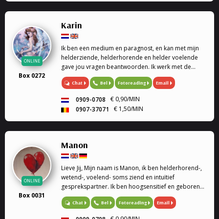
Karin
Ik ben een medium en paragnost, en kan met mijn
helderziende, helderhorende en helder voelende
ONLINE
gave jou vragen beantwoorden. Ik werk met de
Box 0272
engelen kaarten en geef engelen readings en
Chat
Bel
Fotoreading
Email
healing. Mijn specialiteit is tweeling zielen, en liefde.
Ook k...
€ 0,90/MIN
0909-0708
€ 1,50/MIN
0907-37071
Manon
Lieve Jij, Mijn naam is Manon, ik ben helderhorend-,
wetend-, voelend- soms ziend en intuïtief
ONLINE
gesprekspartner. Ik ben hoogsensitief en geboren
Box 0031
met een haarfijn invoelvermogen
Bel
Fotoreading
Email
Chat
€ 0,90/MIN