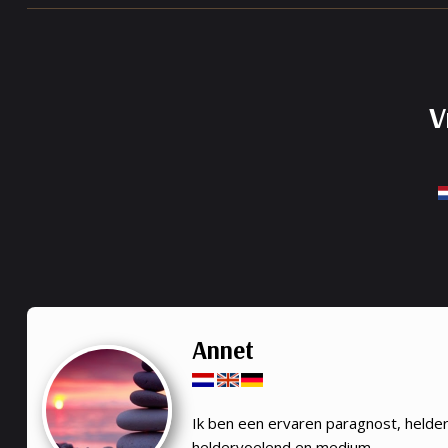
V
Annet
Ik ben een ervaren paragnost, helde
heldervoelend en medium.