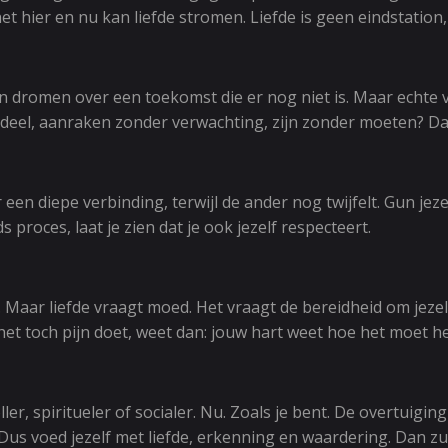
in het hier en nu kan liefde stromen. Liefde is geen eindsta
ven dromen over een toekomst die er nog niet is. Maar echte v
deel, aanraken zonder verwachting, zijn zonder moeten? Dan
 een diepe verbinding, terwijl de ander nog twijfelt. Gun je
 proces, laat je zien dat je ook jezelf respecteert.
ar liefde vraagt moed. Het vraagt de bereidheid om jezelf op
t toch pijn doet, weet dan: jouw hart weet hoe het moet hele
voller, spiritueler of socialer. Nu. Zoals je bent. De overtuigi
t. Dus voed jezelf met liefde, erkenning en waardering. Dan zu