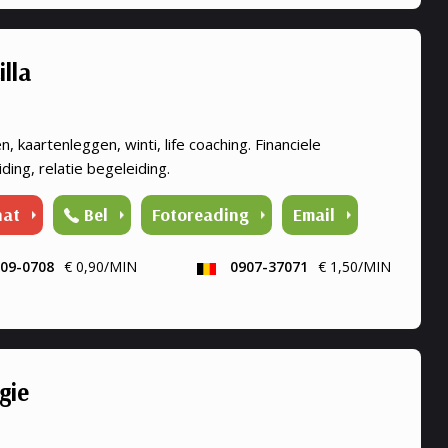
illa
n, kaartenleggen, winti, life coaching. Financiele
ding, relatie begeleiding.
hat
Bel
Fotoreading
Email
09-0708
€ 0,90/MIN
0907-37071
€ 1,50/MIN
gie