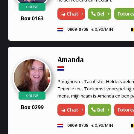
ONLINE
Chat
Bel
Fotore
Box 0163
0909-0708
€ 0,90/MIN
Amanda
Paragnoste, Tarotiste, Heldervoele
Tenenlezen, Toekomst voorspelling oo
mens, mijn naam is Amanda en ben p
ONLINE
moeder als kaartlegster en medium, i
Box 0299
Chat
Bel
Fotore
spiritualiteit mij met de ...
0909-0708
€ 0,90/MIN