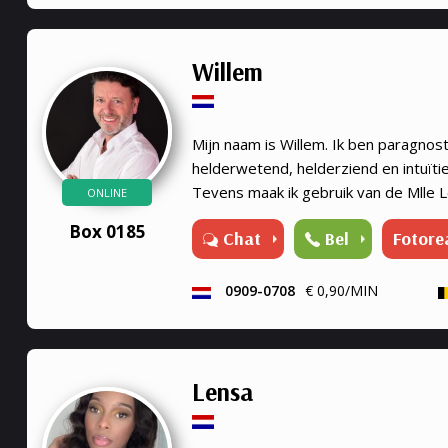
Willem
Mijn naam is Willem. Ik ben paragnos
helderwetend, helderziend en intuïti
Tevens maak ik gebruik van de Mlle
ONLINE
meer inzichten te krijgen in jou situa
Box 0185
Chat
Bel
Fotore
gaven Al vele jar...
0909-0708
€ 0,90/MIN
Lensa