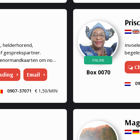
Prisc
t, helderhorend,
Invoele
ef gesprekspartner.
begelei
 Lenormandkaarten om nog
ONLINE
C
tie. Paragnost met vele
Box 0070
ading
Email
09
0907-37071
€ 1,50/MIN
Mag