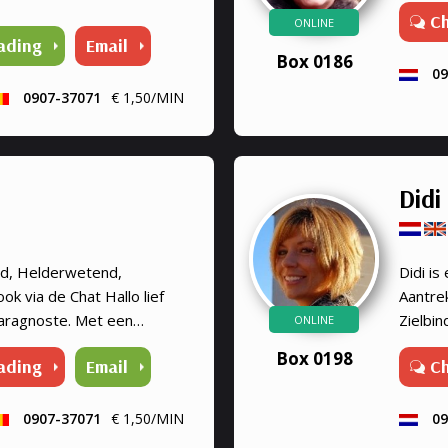
C
ONLINE
ading
Email
Box 0186
09
0907-37071
€ 1,50/MIN
Didi
nd, Helderwetend,
Didi i
k via de Chat Hallo lief
Aantrek
aragnoste. Met een
Zielbi
ONLINE
s paranormaliteit en
Medium
Box 0198
ading
Email
C
Droomv
Helde
0907-37071
€ 1,50/MIN
09