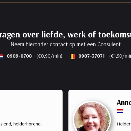
ragen over liefde, werk of toekoms
Neem hieronder contact op met een Consulent
0909-0708
(€0,90/min)
0907-37071
(€1,50/mi
Anne
rziend, helderhorend,
Helder