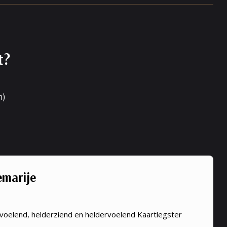
t?
n)
marije
voelend, helderziend en heldervoelend Kaartlegster