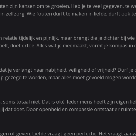
uten zijn kansen om te groeien. Heb je te veel gegeven, te w
in zelfzorg. Wie fouten durft te maken in liefde, durft ook te
relatie tijdelijk en pijnlijk, maar brengt die je dichter bij w
oelt, doet ertoe. Alles wat je meemaakt, vormt je kompas in d
n dat je verlangt naar nabijheid, veiligheid of vrijheid? Durf 
hardop gezegd te worden, maar alles moet gevoeld mogen worde
n, soms totaal niet. Dat is oké. Ieder mens heeft zijn eigen li
 jij dat doet. Door openheid en compassie ontstaat er ruimte
angen of geven. Liefde vraagt geen perfectie. Het vraagt aan