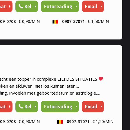
hat
Bel
Fotoreading
Email
09-0708
€ 0,90/MIN
0907-37071
€ 1,50/MIN
s echt een topper in complexe LIEFDES SITUATIES
ken en afduwen, niet los kunnen laten....
nding. Invoelen met geboortedatum en astrologie.
, Astrologe, kaartleggen. Coach, Relatie Coach,
hat
Bel
Fotoreading
Email
erklaring, Paragnost, Toekomst, Heldervoelend,
rwetend.
09-0708
€ 0,90/MIN
0907-37071
€ 1,50/MIN