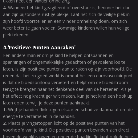
tikken heet een vlinder omhelzing.
4.
Wanneer het kind geagiteerd of overstuur is, herinner het dan
aan zijn bijzondere rustige plekje. Laat het zich de veilige plek in
zijn hoofd voorstellen en een vlinder omhelzing doen, om zich
weer beter te gaan voelen. Sommige kinderen willen hun veilige
plek tekenen.
4.‘Positieve Punten Aanraken’
Een andere manier om je kind te helpen ontspannen en
spanningen of ongemakkelijke gedachten of gevoelens los te
laten, is zijn positieve punten aan te raken op zijn voorhoofd. De
reden dat het zo goed werkt is omdat het een eurovasculair punt
is dat de bloedsomloop verbetert en helpt om de bloedstroom
terug te brengen naar het denkende deel van de hersenen. Als je
het effect nog krachtiger wilt maken, kun je het kind een hook up
laten doen terwijl je deze punten aankraakt.
1.
Wrijf je handen flink tegen elkaar en schud ze daarna af om de
energie te verzamelen in de handen.
2.
Plaats je vingertoppen licht op de positieve punten van het
voorhoofd van je kind. De positieve punten bevinden zich direct
boven de wenkbrauwen en onder de haarlijn. (Je kunt ook de hele