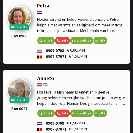
Petra
Helderhorend en heldervoelend consulent Petra
helpt je met warmte en eerlijkheid om meer inzicht
NU CHATTEN
te krijgen in jouw situatie. Met behulp van kaarten,
Box 0100
de pendel en haar intuïtie kijkt zij samen met jou
Bel
Fotoreading
Email
Chat
naar de boodschappen die richting kunnen geven
op jouw pad.
€ 0,90/MIN
0909-0708
€ 1,50/MIN
0907-37071
AnnetG
Hoi lieve jij! Mijn naam is Annet en ik geef je
graag heldere en eerlijke inzichten om jou op weg te
NU CHATTEN
helpen, door o.a. Human Design, tarotkaarten en life
Box 0027
coaching.
Bel
Fotoreading
Email
Chat
€ 0,90/MIN
0909-0708
€ 1,50/MIN
0907-37071