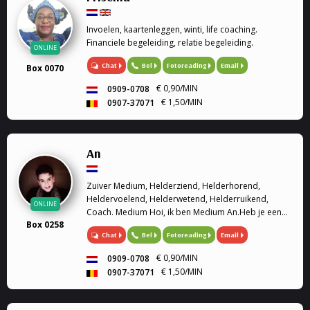
Invoelen, kaartenleggen, winti, life coaching.
Financiele begeleiding, relatie begeleiding.
ONLINE
Chat
Bel
Fotoreading
Email
Box 0070
€ 0,90/MIN
0909-0708
€ 1,50/MIN
0907-37071
An
Zuiver Medium, Helderziend, Helderhorend,
Heldervoelend, Helderwetend, Helderruikend,
ONLINE
Coach. Medium Hoi, ik ben Medium An.Heb je een
Box 0258
situatie die jou positief of negatief bezighoudt?Met
Chat
Bel
Fotoreading
Email
mijn hulp kunnen dingen verhelderd worden.Vaak
doorbreekt dit ...
€ 0,90/MIN
0909-0708
€ 1,50/MIN
0907-37071