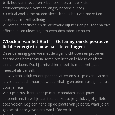
b
. ‘Ik hou van mezelf en ik ben o.k., ook al heb ik dit
probleem’(woede, verdriet, angst, boosheid, etc.)
c.
’Ook al voel ik me nu een slecht kind, ik hou van mezelf en
accepteer mezelf volledig!’
2.
Herhaal het tikken en de affirmatie vijf keer en pauzeer na elke
affirmatie- en tiksessie, om even diep adem te halen.
7.‘Lock in van het Hart’ – Oefening om de positieve
liefdesenergie in jouw hart te verhogen:
Deze oefening gaan we met de ogen dicht doen en proberen
daarna ons hart te visualiseren om licht en liefde in ons hart
binnen te laten. Dat lijkt misschien moeilijk, maar het gaat
meestal als vanzelf.
1.
Ga gemakkelijk en ontspannen zitten en sluit je ogen. Ga met
je volle aandacht naar jouw ademhaling en adem rustig in en uit
door je neus.
2.
nu je in rust bent, keer je met je aandacht naar jouw
hartcentrum, terwijl je aan iets denkt dat je gelukkig of geliefd
doet voelen. Leg een hand op de plaats van je borst, waar je dit
gevoel of deze gevoelens van liefde voelt.