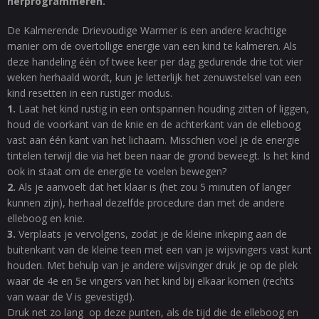
herprogrammeren.
De Kalmerende Drievoudige Warmer is een andere krachtige
manier om de overtollige energie van een kind te kalmeren. Als
deze handeling één of twee keer per dag gedurende drie tot vier
weken herhaald wordt, kun je letterlijk het zenuwstelsel van een
kind resetten in een rustiger modus.
1.
Laat het kind rustig in een ontspannen houding zitten of liggen,
houd de voorkant van de knie en de achterkant van de elleboog
vast aan één kant van het lichaam. Misschien voel je de energie
tintelen terwijl die via het been naar de grond beweegt. Is het kind
ook in staat om de energie te voelen bewegen?
2.
Als je aanvoelt dat het klaar is (het zou 5 minuten of langer
kunnen zijn), herhaal dezelfde procedure dan met de andere
elleboog en knie.
3.
Verplaats je vervolgens, zodat je de kleine inkeping aan de
buitenkant van de kleine teen met een van je wijsvingers vast kunt
houden. Met behulp van je andere wijsvinger druk je op de plek
waar de 4e en 5e vingers van het kind bij elkaar komen (rechts
van waar de V is gevestigd).
Druk net zo lang op deze punten, als de tijd die de elleboog en