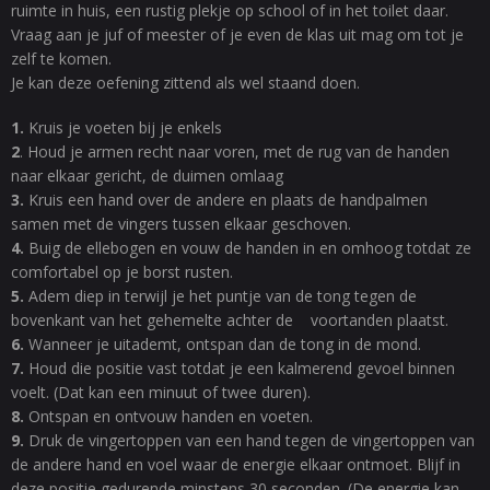
ruimte in huis, een rustig plekje op school of in het toilet daar.
Vraag aan je juf of meester of je even de klas uit mag om tot je
zelf te komen.
Je kan deze oefening zittend als wel staand doen.
1.
Kruis je voeten bij je enkels
2
. Houd je armen recht naar voren, met de rug van de handen
naar elkaar gericht, de duimen omlaag
3.
Kruis een hand over de andere en plaats de handpalmen
samen met de vingers tussen elkaar geschoven.
4.
Buig de ellebogen en vouw de handen in en omhoog totdat ze
comfortabel op je borst rusten.
5.
Adem diep in terwijl je het puntje van de tong tegen de
bovenkant van het gehemelte achter de voortanden plaatst.
6.
Wanneer je uitademt, ontspan dan de tong in de mond.
7.
Houd die positie vast totdat je een kalmerend gevoel binnen
voelt. (Dat kan een minuut of twee duren).
8.
Ontspan en ontvouw handen en voeten.
9.
Druk de vingertoppen van een hand tegen de vingertoppen van
de andere hand en voel waar de energie elkaar ontmoet. Blijf in
deze positie gedurende minstens 30 seconden. (De energie kan