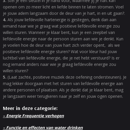
3.
Stel je een sleutel in je hand voor, waarmee jij je hart kan
openen om zo meer licht en liefde binnen te laten stromen. Voel
je jouw adem langzaam door de deur van je hart, in en uit gaan?.
4.
Als jouw liefdevolle hartenergie is gestegen, denk dan aan
iemand naar wie je graag wat positieve liefdevolle energie zou
willen sturen. Wanneer je klaar bent, kun je een zeepbel van
liefdevolle energie naar de persoon sturen aan wie je denkt. Kun
je voelen hoe de deur van jouw hart zich verder opent, als we
positieve liefdevolle energie sturen? Wat voor kleur had jouw
luchtbel van liefdevolle energie, die je net hebt verstuurd? Is er
nog iemand anders naar wie je graag liefdevolle energie zou
willen sturen?
5.
(Laat zachte, positieve muziek deze oefening ondersteunen). Je
mag lekker doorgaan met het sturen van liefdevolle energie aan
andere personen of plaatsen. Als je denkt dat je klaar bent, mag
je langzaam weer terugkeren naar je zelf en jouw ogen openen.
Meer in deze categorie:
– Energie Frequentie verhogen
– Functie en effecten van water drinken