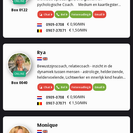
ONLINE
pychologische Coach. Medium en kaartlegster
Box 0122
Mijn gaven (heldervoelend, helderwetend,
Chat
Bel
Fotoreading
Email
helderruikend, energiewerk) zet ik graag in om
aantwoorden te geven op al je ...
€ 0,90/MIN
0909-0708
€ 1,50/MIN
0907-37071
Rya
Bewustzijnscoach, relatiecoach - inzicht in de
dynamiek tussen mensen - astrologe, helderziende,
ONLINE
heldervoelende, Lichtwerker en innerlijk kind healing
Box 0040
/ healing op afstand.
Chat
Bel
Fotoreading
Email
€ 0,90/MIN
0909-0708
€ 1,50/MIN
0907-37071
Monique