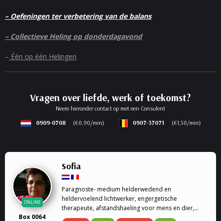
– Oefeningen ter verbetering van de balans
– Collectieve Heling op donderdagavond
–
Één op één Helingen
Vragen over liefde, werk of toekomst?
Neem hieronder contact op met een Consulent
0909-0708
(€0,90/min)
0907-37071
(€1,50/min)
Sofia
Paragnoste- medium helderwedend en
heldervoelend lichtwerker, engergetische
ONLINE
therapeute, afstandshaeling voor mens en dier,
Box 0064
rouwverwerking, Ik ben een geboren lichtwerker,