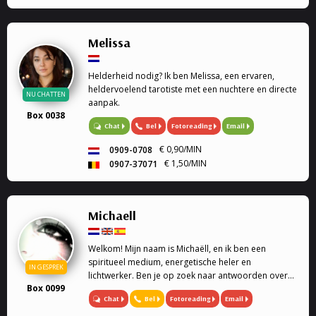
Melissa
Helderheid nodig? Ik ben Melissa, een ervaren,
heldervoelend tarotiste met een nuchtere en directe
NU CHATTEN
aanpak.
Box 0038
Bel
Fotoreading
Email
Chat
€ 0,90/MIN
0909-0708
€ 1,50/MIN
0907-37071
Michaell
Welkom! Mijn naam is Michaëll, en ik ben een
spiritueel medium, energetische heler en
IN GESPREK
lichtwerker. Ben je op zoek naar antwoorden over
Box 0099
de liefde, toekomst en spiritualiteit, dan ben je hier
Chat
Bel
Fotoreading
Email
op de juiste plek.