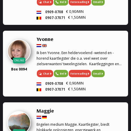
Chat
Bel
Fotoreading
Email
heldervoelend en helderwedend, voel in op de
energie van de persoon of dier, paragnoste en
€ 0,90/MIN
0909-0708
medium, energetische therapeute, reconnective
€ 1,50/MIN
0907-37071
healing, afstandshealing voor mens en dier, bij elk
gesprek krijg je een healing door de trillingen van
mijn stem. Rouwverwerking, geen enkele vraag is me
vreemd. Ik werk met gidsen en de engelentherapie.
Yvonne
Ik kan ook de engelenkaarten voor je leggen. Liefs
Sofia
Ik ben Yvonne. Een heldervoelend -wetend en -
horend kaartlegster die o.a. veel weet over
ONLINE
zielsverwanten/ tweelingzielen. Kaartleggingen en
Box 0094
pendel Ik kan voor u de Lenormandkaarteni of de
Chat
Bel
Fotoreading
Email
Engelenkaarten leggen (soms gebruik ik ook mijn
pendel, op verzoek).
€ 0,90/MIN
0909-0708
€ 1,50/MIN
0907-37071
Maggie
Engelen medium Maggie. Kaartlegster, biedt
blokkade oplossingen, energiewerk en