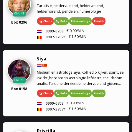
Tarotiste, heldervoelend, helderwetend,
helderhorend, pendelen, numerologie
ONLINE
Chat
Bel
Fotoreading
Email
Box 0296
€ 0,90/MIN
0909-0708
€ 1,50/MIN
0907-37071
Siya
Medium en astrologe Siya. Koffiedip kijken, spiritueel
inzicht ,horoscoop astrologie liefdesrelatie, droom
ONLINE
analist Tarot helderziende heldervoelend gidsen
Box 0158
relatie familie problemen en veel meer.
Chat
Bel
Fotoreading
Email
€ 0,90/MIN
0909-0708
€ 1,50/MIN
0907-37071
Priscilla