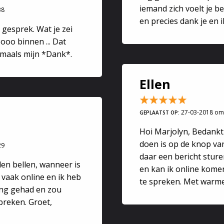
iemand zich voelt je 
38
en precies dank je en ik
 gesprek. Wat je zei
ooo binnen ... Dat
gmaals mijn *Dank*.
Ellen
27-03-2018 om
GEPLAATST OP:
Hoi Marjolyn, Bedankt 
doen is op de knop van
29
daar een bericht sture
llen bellen, wanneer is
en kan ik online kome
o vaak online en ik heb
te spreken. Met warme
ng gehad en zou
preken. Groet,