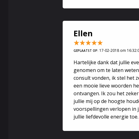
Ellen
17-02-2018 om 16:32:
GEPLAATST OP:
Hartelijke dank dat jullie ev
genomen om te laten weten w
consult vonden, ik stel het z
een mooie lieve woorden h
ontvangen. Ik zou het zeker 
jullie mij op de hoogte hou
voorspellingen verlopen in ju
jullie liefdevolle energie to