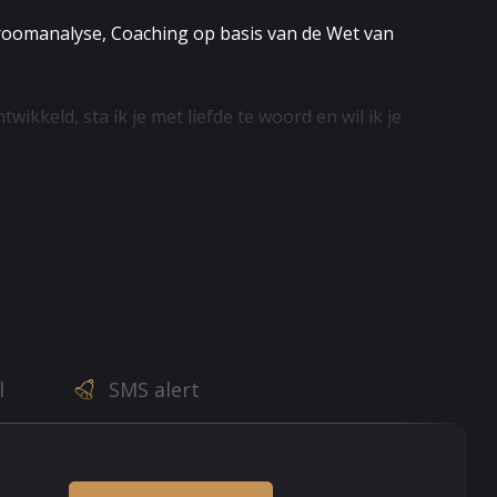
roomanalyse, Coaching op basis van de Wet van
kkeld, sta ik je met liefde te woord en wil ik je
weer in balans te komen. Ik help vanuit mijn hart.
t een serieuze relatie? * Wat voelt hij voor mij? *
r ik ineens niets meer?
l
SMS alert
ziendheid met de Tarot-kaarten en krijg duidelijke