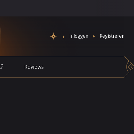
De Nieuwe maand Horoscopen staan weer online. Schiet Cupi
Inloggen
Registreren
t?
Reviews