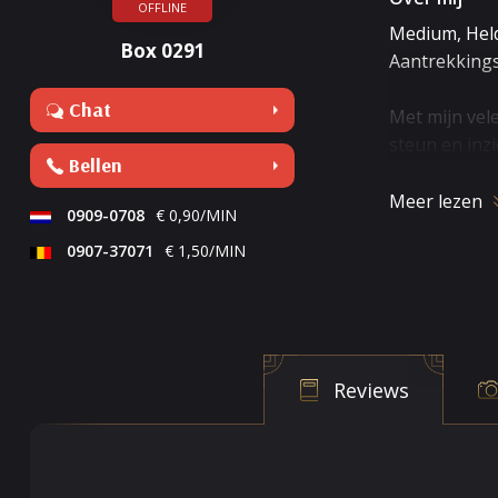
OFFLINE
Medium, Held
Box 0291
Aantrekkings
Chat
Met mijn vele
steun en inzi
Bellen
Wat je ook nu
Meer lezen
0909-0708
€ 0,90/MIN
Liefde/relat
0907-37071
€ 1,50/MIN
Alle vragen m
* Karakteroms
Waarom werkt
Reviews
Tarot kaart
Ik ben hoog 
Ik ga tijdens