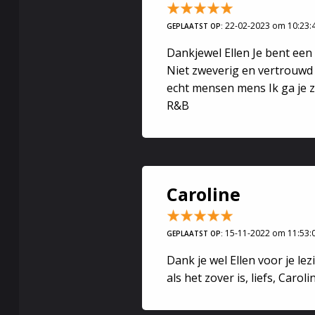
mijn relatie 
kracht?
22-02-2023 om 10:23:
GEPLAATST OP:
Maar ook vrag
Dankjewel Ellen Je bent een
Niet zweverig en vertrouwd w
Contact met
echt mensen mens Ik ga je z
Tevens kan i
R&B
doorgeven.
Caroline
Avond Spirit
Om negatieve
15-11-2022 om 11:53:
GEPLAATST OP:
gedaan. Dit 
Dank je wel Ellen voor je lez
reinigen.
als het zover is, liefs, Caroli
Wat jij moet
Gedimd licht