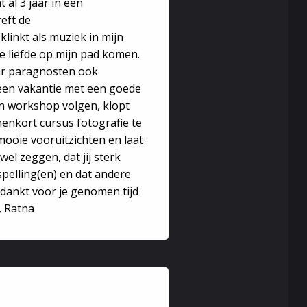
 al 3 jaar in een
inanciën zich verder ontwikkelen? Hoe kom ik in mijn
eft de
linkt als muziek in mijn
gen.
we liefde op mijn pad komen.
ar paragnosten ook
 een vakantie met een goede
baren zich aandienen mag ik boodschappen
en workshop volgen, klopt
enkort cursus fotografie te
 mooie vooruitzichten en laat
wel zeggen, dat jij sterk
pelling(en) en dat andere
dankt voor je genomen tijd
, Ratna
 duurt ongeveer 10 a 15 minuten en wordt 's avonds
l in meditatie op afstand jouw aura en huis