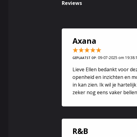
Reviews
inzichten en
Door de vele 
de mogelijke
Ik gebruik de
• Korte termi
Axana
• Relatie leg
• Financiën
09-07-2025 om 19:38:
GEPLAATST OP:
• Persoonlij
• Keltische k
Lieve Ellen bedankt voor dez
• Een jaar vo
openheid en inzichten en mo
in kan zien. Ik wil je harteli
Coaching - H
zeker nog eens vaker bellen
Op basis van
ben open en e
zelfstandig j
R&B
Waarom loop 