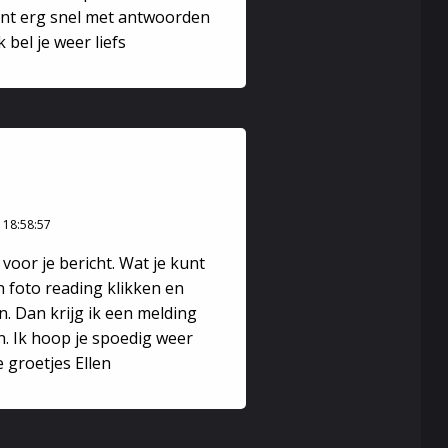
bent erg snel met antwoorden
 bel je weer liefs
 18:58:57
voor je bericht. Wat je kunt
 foto reading klikken en
n. Dan krijg ik een melding
n. Ik hoop je spoedig weer
 groetjes Ellen