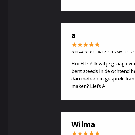
a
04-12-2018 om 08:37:
GEPLAATST OP:
Hoi Ellen! Ik wil je graag ev
bent steeds in de ochtend h
dan meteen in gesprek, kan 
maken? Liefs A
Wilma