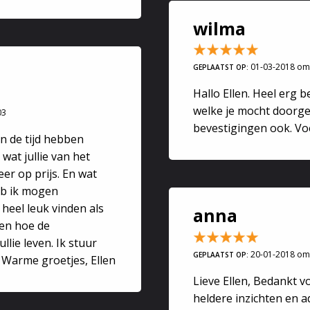
wilma
01-03-2018 om
GEPLAATST OP:
Hallo Ellen. Heel erg 
welke je mocht doorgev
03
bevestigingen ook. Voe
en de tijd hebben
at jullie van het
eer op prijs. En wat
eb ik mogen
heel leuk vinden als
anna
den hoe de
llie leven. Ik stuur
20-01-2018 om
GEPLAATST OP:
e. Warme groetjes, Ellen
Lieve Ellen, Bedankt v
heldere inzichten en ad