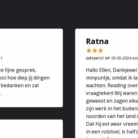
 antwoorden op jouw vragen.
jaren ervaring met de kaarten vormen ze voor mij een spiegel
 toekomst.
 Rider Waite tarotkaarten, tijdens het consult kan ik een be
jnlegging
Ratna
ging
11
03-05-2024 om
GEPLAATST OP:
kheidslegging
ruis, Oosterse kruis legging
e fijne gesprek,
Hallo Ellen, Dankjewel
oruit kijken
oi hoe diep jij dingen
minpuntje, omdat ik 
jk bedanken en zal
wachten. Reading over 
ulp bij al uw vragen
.
vraagteken! Wij waren
geweest en zagen elka
zijn werk in het buite
 de Wet van Aantrekkingskracht. Persoonlijke ontwikkeling. 
noorden van het land w
erlijk tegen je en mijn consulten kunnen best confronterend
Dat hij evt weer vreemd
e weg weer kan vinden.
in een rolstoel, is hal
ik vast? Hoe kan ik het los laten? Hoe leer ik nee zeggen