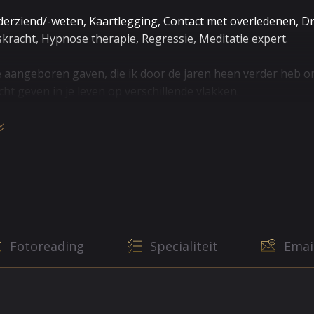
erziend/-weten, Kaartlegging, Contact met overledenen, D
kracht, Hypnose therapie, Regressie, Meditatie expert.
 aangeboren gaven, die ik door de jaren heen verder heb ontwi
cht geven in je leven op verschillende vlakken.
 doormaakt in je leven, ik oordeel niet. Ik wil je helpen om 
ies
et betrekking tot de liefde en relaties.
chrijving. * Zal ik iemand binnenkort ontmoeten? * Wordt he
 de relatie niet? * Zal het weer goed komen? * Waarom hoo
Fotoreading
Specialiteit
Emai
en en Fotoreading
gevoelig en kan een eventuele fotoreading doen.
 mijn consulten heel snel in trance en combineer mijn helder