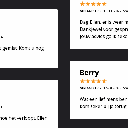
aars, mag nooit gebruikt zijn.
al tijdens de seance ook door je huis heen lopen met je wier
13-11-2022 om
GEPLAATST OP:
e bloemen geplukt of gekocht voor deze seance.
Dag Ellen, er is weer 
axte stoel zitten en concentreer je op mijn energie die ik je s
Dankjewel voor gespre
Jouw advies ga ik zek
roet,
54
t gemist. Komt u nog
Berry
14-01-2022 om
GEPLAATST OP:
Wat een lief mens ben ji
kom zeker bij je terug
11
hoe het verloopt. Ellen