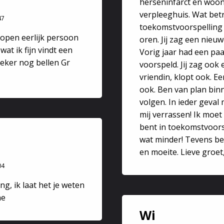
herseninfarct en woont
elke keer stuk? Stress. hoe kom ik er vanaf? Hoe gaan mijn f
verpleeghuis. Wat betr
47
toekomstvoorspelling k
en over spirituele groei. Indien gewenst geef ik je oefenin
 open eerlijk persoon
oren. Jij zag een nieu
at ik fijn vindt een
Vorig jaar had een pa
 overledenen dierbaren/ Rouwverwerking
eker nog bellen Gr
voorspeld. Jij zag ook
k contact leggen met overledenen, mochten overleden dier
vriendin, klopt ook. E
ook. Ben van plan binn
volgen. In ieder geval
mij verrassen! Ik moet 
bent in toekomstvoors
ueel Reinigingsbad
wat minder! Tevens be
en moeite. Lieve groet
 invloeden om je heen en in huis te verwijderen. De seance
04
zal met klankschalen en Tempel-muziek gedaan worden. Ik za
ing, ik laat het je weten
ne
 voorbereiden:
Wi
 (weinig lampen aan)