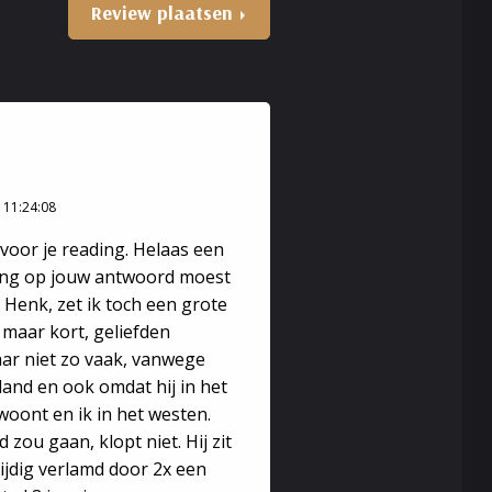
Review plaatsen
 en krijg ik een duidelijk beeld van de situatie en
paalde legging voor je doen.
 11:24:08
 voor je reading. Helaas een
lang op jouw antwoord moest
Henk, zet ik toch een grote
 maar kort, geliefden
ar niet zo vaak, vanwege
nland en ook omdat hij in het
Ik zie jouw kwaliteiten en de probleempunten. Ik
oont en ik in het westen.
 zijn. Maar het zal je verder helpen zodat je
 zou gaan, klopt niet. Hij zit
fzijdig verlamd door 2x een
? Waarom laat ik over me heen lopen? Waarom gaat