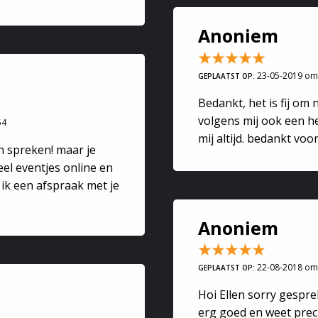
Anoniem
23-05-2019 om
GEPLAATST OP:
Bedankt, het is fij om n
volgens mij ook een h
54
mij altijd. bedankt voo
en spreken! maar je
eel eventjes online en
ik een afspraak met je
Anoniem
22-08-2018 om
GEPLAATST OP:
Hoi Ellen sorry gespre
erg goed en weet prec