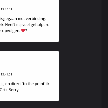
ook.
 13:34:51
misgegaan met verbinding.
tuur.
k. Heeft mij veel geholpen.
er opvolgen.
?
 15:41:51
j, en direct 'to the point' ik
 Grtz Berry