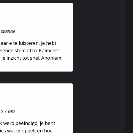
 08:55:36
aar e te luisteren, je hebt
elende stem ofzo. Kalmeert
r je inzicht tot snel. Anoniem
 21:10:52
k werd beëindigd, je bent
ies wat er speelt en hoe