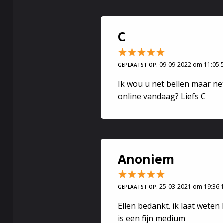
Een nieuwe k
Wierook, je z
1 of meerder
C
Ga in een rel
Met warme g
09-09-2022 om 11:05:
GEPLAATST OP:
Ellen
Ik wou u net bellen maar ne
online vandaag? Liefs C
Anoniem
25-03-2021 om 19:36:
GEPLAATST OP:
Ellen bedankt. ik laat weten 
is een fijn medium