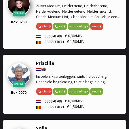
Zuiver Medium, Helderziend, Helderhorend,
Heldervoelend, Helderwetend, Helderruikend,
ONLINE
Coach. Medium Hoi, ik ben Medium An.Heb je een
Box 0258
situatie die jou positief of negatief bezighoudt?Met
Chat
Bel
Fotoreading
Email
mijn hulp kunnen dingen verhelderd worden.Vaak
doorbreekt dit ...
€ 0,90/MIN
0909-0708
€ 1,50/MIN
0907-37071
Priscilla
Invoelen, kaartenleggen, winti, life coaching.
Financiele begeleiding, relatie begeleiding.
ONLINE
Chat
Bel
Fotoreading
Email
Box 0070
€ 0,90/MIN
0909-0708
€ 1,50/MIN
0907-37071
Sofia