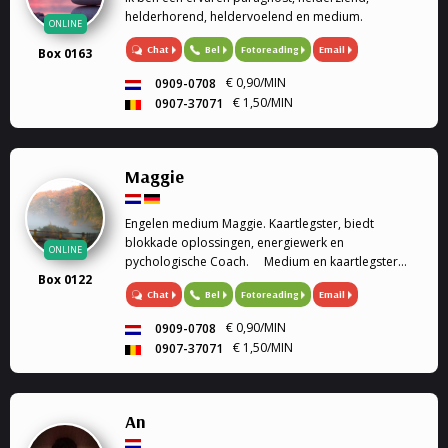
helderhorend, heldervoelend en medium.
ONLINE
Chat
Bel
Fotoreading
Email
Box 0163
€ 0,90/MIN
0909-0708
€ 1,50/MIN
0907-37071
Maggie
Engelen medium Maggie. Kaartlegster, biedt
blokkade oplossingen, energiewerk en
ONLINE
pychologische Coach. Medium en kaartlegster
Box 0122
Mijn gaven (heldervoelend, helderwetend,
Chat
Bel
Fotoreading
Email
helderruikend, energiewerk) zet ik graag in om
aantwoorden te geven op al je ...
€ 0,90/MIN
0909-0708
€ 1,50/MIN
0907-37071
An