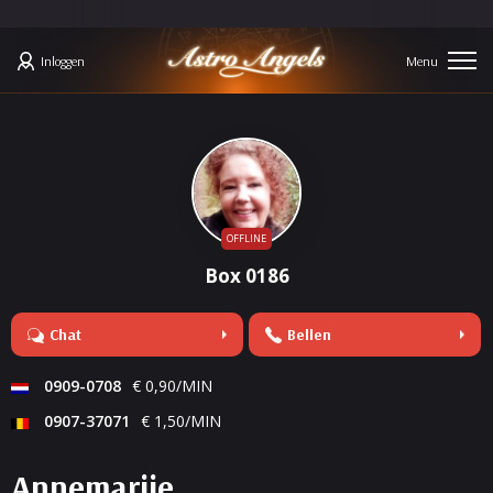
Inloggen
OFFLINE
Box 0186
Chat
Bellen
0909-0708
€ 0,90/MIN
0907-37071
€ 1,50/MIN
Annemarije