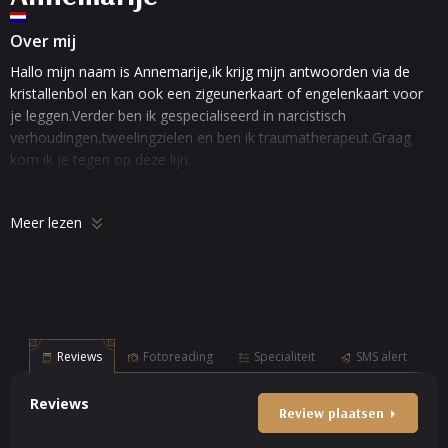
Over mij
Hallo mijn naam is Annemarije,ik krijg mijn antwoorden via de
kristallenbol en kan ook een zigeunerkaart of engelenkaart voor
je leggen.Verder ben ik gespecialiseerd in narcistisch
verhoudingen,tweelingzielen en ben ik traumatherapeut.Graag
kom ik je tegen op deze lijn.
Meer lezen
Reviews
Fotoreading
Specialiteit
SMS alert
Reviews
Review plaatsen