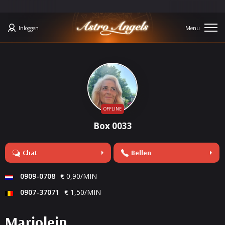
Inloggen
OFFLINE
Box 0033
Chat
Bellen
0909-0708
€ 0,90/MIN
0907-37071
€ 1,50/MIN
Marjolein