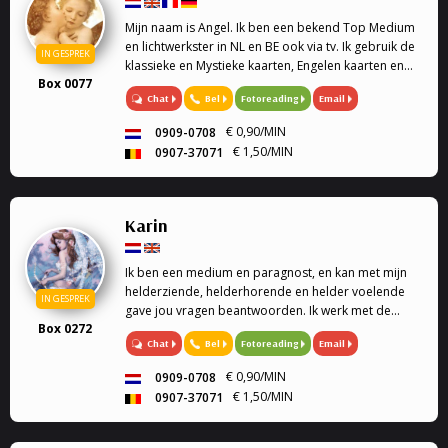
Mijn naam is Angel. Ik ben een bekend Top Medium
en lichtwerkster in NL en BE ook via tv. Ik gebruik de
IN GESPREK
klassieke en Mystieke kaarten, Engelen kaarten en
Box 0077
pendel waardoor ik jullie antwoorden kan geven op
Chat
Bel
Fotoreading
Email
al jullie vragen. Bied ook hulp als ervaren
psychologe en traumatologe en
€ 0,90/MIN
0909-0708
gesprekstherapeute om de juiste inzichten te geven.
€ 1,50/MIN
0907-37071
Karin
Ik ben een medium en paragnost, en kan met mijn
helderziende, helderhorende en helder voelende
IN GESPREK
gave jou vragen beantwoorden. Ik werk met de
Box 0272
engelen kaarten en geef engelen readings en
Chat
Bel
Fotoreading
Email
healing. Mijn specialiteit is tweeling zielen, en liefde.
Ook k...
€ 0,90/MIN
0909-0708
€ 1,50/MIN
0907-37071