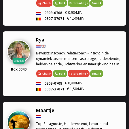
Chat
Bel
Fotoreading
Email
€ 0,90/MIN
0909-0708
€ 1,50/MIN
0907-37071
Rya
Bewustzijnscoach, relatiecoach - inzicht in de
dynamiek tussen mensen - astrologe, helderziende,
ONLINE
heldervoelende, Lichtwerker en innerlijk kind healing
Box 0040
/ healing op afstand.
Chat
Bel
Fotoreading
Email
€ 0,90/MIN
0909-0708
€ 1,50/MIN
0907-37071
Maartje
Top Paragnoste, Helderwetend, Lenormand