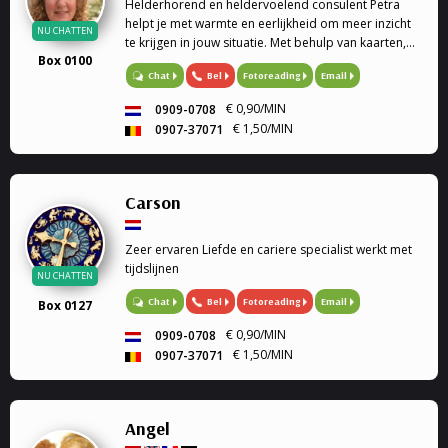
Helderhorend en heldervoelend consulent Petra
helpt je met warmte en eerlijkheid om meer inzicht
NU CHATTEN
te krijgen in jouw situatie. Met behulp van kaarten,
Box 0100
de pendel en haar intuïtie kijkt zij samen met jou
Bel
Fotoreading
Email
Chat
naar de boodschappen die richting kunnen geven
op jouw pad.
€ 0,90/MIN
0909-0708
€ 1,50/MIN
0907-37071
Carson
Zeer ervaren Liefde en cariere specialist werkt met
tijdslijnen
NU CHATTEN
Bel
Fotoreading
Email
Chat
Box 0127
€ 0,90/MIN
0909-0708
€ 1,50/MIN
0907-37071
Angel