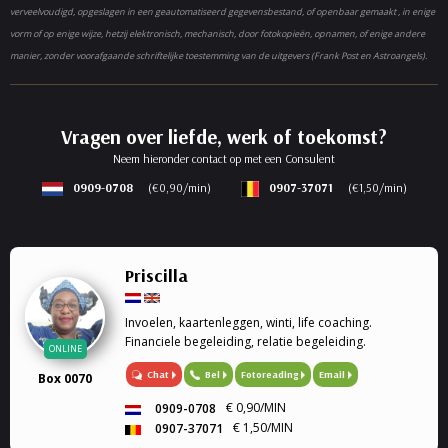
verveelvoudigd, opgeslagen in een geautomatiseerd gegevensbestand, of openbaar gemaakt , in enige
vorm of op enige wijze, hetzij elektronisch, mechanisch, door fotokopieën, opnamen, of enige andere
manier, zonder voorafgaande schriftelijke toestemming van de uitgevers (Frank Post en Astroangels).
Vragen over liefde, werk of toekomst?
Neem hieronder contact op met een Consulent
0909-0708
(€0,90/min)
0907-37071
(€1,50/min)
Priscilla
Invoelen, kaartenleggen, winti, life coaching.
Financiele begeleiding, relatie begeleiding.
ONLINE
Chat
Bel
Fotoreading
Email
Box 0070
€ 0,90/MIN
0909-0708
€ 1,50/MIN
0907-37071