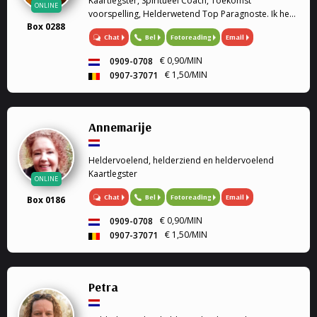
Kaartlegster, Spiritueel Coach, Toekomst
ONLINE
voorspelling, Helderwetend Top Paragnoste. Ik heb
Box 0288
al heel wat jaren ervaring op het gebied van het
Chat
Bel
Fotoreading
Email
paranormale. Geen vraag is mij te gek.
€ 0,90/MIN
0909-0708
€ 1,50/MIN
0907-37071
Annemarije
Heldervoelend, helderziend en heldervoelend
Kaartlegster
ONLINE
Chat
Bel
Fotoreading
Email
Box 0186
€ 0,90/MIN
0909-0708
€ 1,50/MIN
0907-37071
Petra