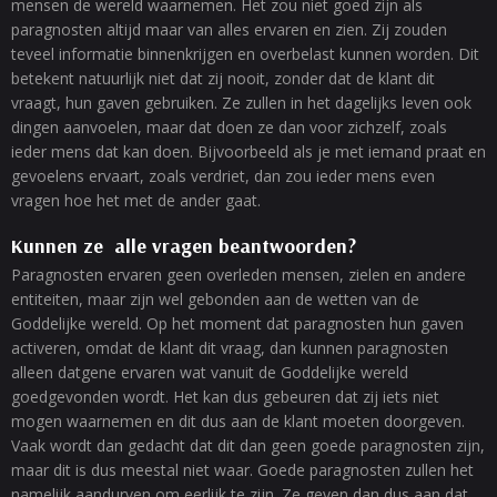
mensen de wereld waarnemen. Het zou niet goed zijn als
paragnosten altijd maar van alles ervaren en zien. Zij zouden
teveel informatie binnenkrijgen en overbelast kunnen worden. Dit
betekent natuurlijk niet dat zij nooit, zonder dat de klant dit
vraagt, hun gaven gebruiken. Ze zullen in het dagelijks leven ook
dingen aanvoelen, maar dat doen ze dan voor zichzelf, zoals
ieder mens dat kan doen. Bijvoorbeeld als je met iemand praat en
gevoelens ervaart, zoals verdriet, dan zou ieder mens even
vragen hoe het met de ander gaat.
Kunnen ze alle vragen beantwoorden?
Paragnosten ervaren geen overleden mensen, zielen en andere
entiteiten, maar zijn wel gebonden aan de wetten van de
Goddelijke wereld. Op het moment dat paragnosten hun gaven
activeren, omdat de klant dit vraag, dan kunnen paragnosten
alleen datgene ervaren wat vanuit de Goddelijke wereld
goedgevonden wordt. Het kan dus gebeuren dat zij iets niet
mogen waarnemen en dit dus aan de klant moeten doorgeven.
Vaak wordt dan gedacht dat dit dan geen goede paragnosten zijn,
maar dit is dus meestal niet waar. Goede paragnosten zullen het
namelijk aandurven om eerlijk te zijn. Ze geven dan dus aan dat