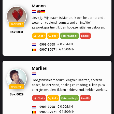
Manon
Lieve Jij, Mijn naam is Manon, ik ben helderhorend-,
wetend-, voelend- soms ziend en intuïtief
IN GESPREK
gesprekspartner. Ik ben hoogsensitief en geboren
Box 0031
met een haarfijn invoelvermogen
Chat
Bel
Fotoreading
Email
€ 0,90/MIN
0909-0708
€ 1,50/MIN
0907-37071
Marlies
Hoogsensitief medium, engelen kaarten, ervaren
coach, helderziend, healing en reading. Ik kan jouw
IN GESPREK
energie invoelen. Ik ben helderziend, helder voelend
Box 0029
en helder horend. Ik kan helpen bij je spirituele
Chat
Bel
Fotoreading
Email
groei.
€ 0,90/MIN
0909-0708
€ 1,50/MIN
0907-37071