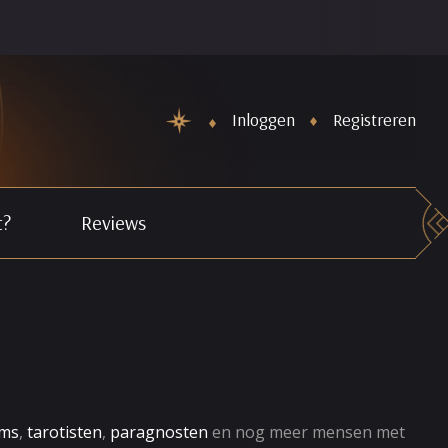
De Nieuwe maand Horoscopen staan weer online. Schiet Cupid
Inloggen
Registreren
t?
Reviews
ms
,
tarotisten
,
paragnosten
en nog meer mensen met