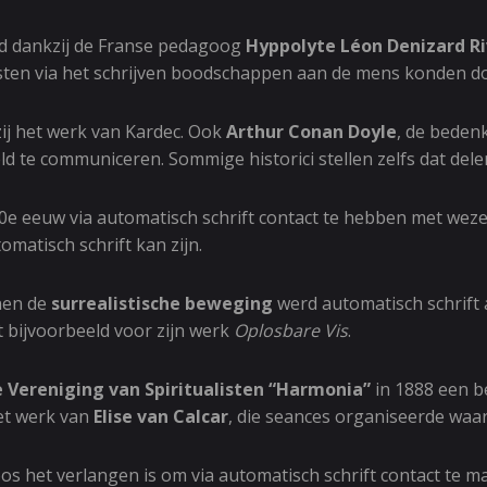
nd dankzij de Franse pedagoog
Hyppolyte Léon Denizard Ri
esten via het schrijven boodschappen aan de mens konden d
zij het werk van Kardec. Ook
Arthur Conan Doyle
, de beden
d te communiceren. Sommige historici stellen zelfs dat delen
 eeuw via automatisch schrift contact te hebben met wezen
matisch schrift kan zijn.
nnen de
surrealistische beweging
werd automatisch schrift 
 bijvoorbeeld voor zijn werk
Oplosbare Vis
.
 Vereniging van Spiritualisten “Harmonia”
in 1888 een be
het werk van
Elise van Calcar
, die seances organiseerde waa
dloos het verlangen is om via automatisch schrift contact t