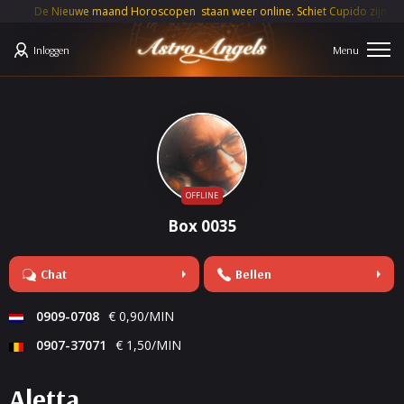
De Nieuwe maand Horoscopen staan weer online. Schiet Cupido zijn pijle
Inloggen
OFFLINE
Box 0035
Chat
Bellen
0909-0708
€ 0,90/MIN
0907-37071
€ 1,50/MIN
Aletta