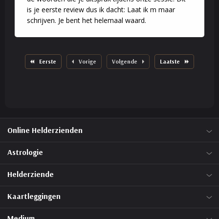
is je eerste review dus ik dacht: Laat ik m maar
Vanuit mijn eigen
schrijven. Je bent het helemaal waard.
persoonlijke ervaringen en de ervaringen als (wijk)verpleegkundige
kan ik je tips geven. Ik kan je helpen met belangrijke aspecten van
gezondheidszorgpreventie, zelfzorg en het vermogen tot zelfzorg.
Ik zal je bij twijfel altijd adviseren om je tot de gezondheidszorg
Eerste
Vorige
Volgende
Laatste
te wenden.
Online Helderzienden
Astrologie
Helderziende
Kaartleggingen
Medium