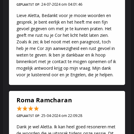
24-07-2024 om 04:01:46
GEPLAATST OP:
willen we zetten om het werkelijkheid te maken en daarvoor
zetten we onszelf opzij. Ik help je hier graag bij.
Lieve Aletta, Bedankt voor je mooie woorden en
gesprek. Je bent eerlijk en het heeft me een fijn
Werk
gevoel gegeven om met je te kunnen praten. Het
geeft me rust nu je Cor het licht hebt laten zien.
Werk is een belangrijk onderdeel van het leven, zit jij goed waar je
Zoals ik zei; ik bel nooit met een paragnost, toch
nu zit? Voel je dat er meer is of iets anders, of loop je tegen
heb je me Cor zijn aanwezigheid een rust gevoel in
zaken aan waar je over wilt praten? Ik kan helpen om inzichten te
weten te geven. Ik ben je dankbaar en ik hoop
geven hoe je verder kunt en hoe jij je talenten meer kan benutten.
binnenkort met je contact te mogen opnemen of ik
Soms is het lastiger dan het lijkt, het vraagt ook hier om inzicht in
mogelijk antwoord krijg op mijn vraag. Mijn dank
jezelf. Drastische stappen hoeven niet altijd de beste te zijn, het
voor je luisterend oor en je Engelen, die je helpen.
gesprek aangaan helpt vaak beter. Ik heb veel ervaring hiermee
als manager in de gezondheidszorg. De eerste stap is erkennen
en luisteren naar wat je intuïtie je te vertellen heeft.
Roma Ramcharan
Gezondheid
Het allerbelangrijkste in het leven is je gezondheid en balans in je
25-04-2024 om 22:09:28
GEPLAATST OP:
leven. Daar heb je zelf meer invloed op dan je denkt. We leven in
Dank je wel Aletta. Ik kan heel goed resoneren met
een bijzondere tijd waarin de energie van de aarde aan intensiteit
de woorden die je uitsprak tijdens onze sessie. Dit
toeneemt. Dat kan allerlei klachten en ongemakken veroorzaken.