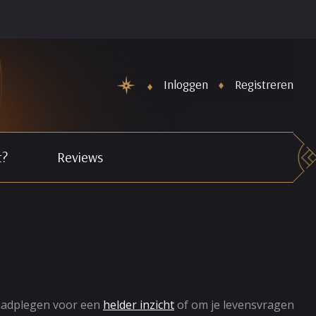
De Nieuwe maand Horoscopen staan weer online. Schiet Cupido
Inloggen
Registreren
t?
Reviews
aadplegen voor een
helder inzicht
of om je levensvragen