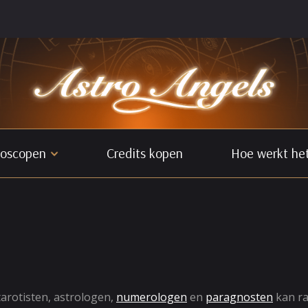
oscopen
Credits kopen
Hoe werkt he
 tarotisten, astrologen,
numerologen
en
paragnosten
kan r