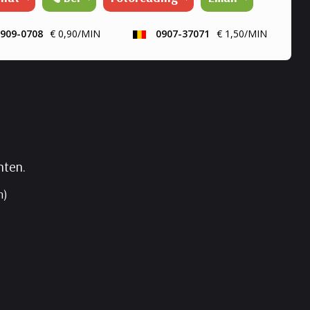
etische therapeute, reconnective healing,
dshealing voor mens en dier, bij elk gesprek krijg je een
909-0708
€ 0,90/MIN
0907-37071
€ 1,50/MIN
ng door de trillingen van mijn stem. Rouwverwerking,
enkele vraag is me vreemd. Ik werk met gidsen en de
entherapie. Ik kan ook de engelenkaarten voor je
. Liefs Sofia
nten.
n)