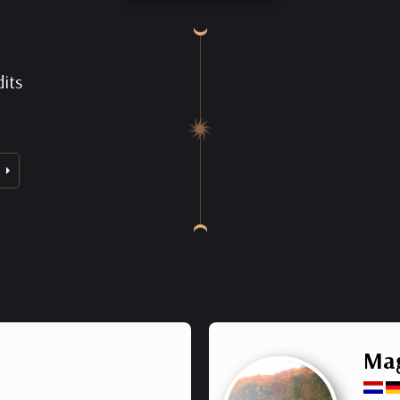
its
Mag