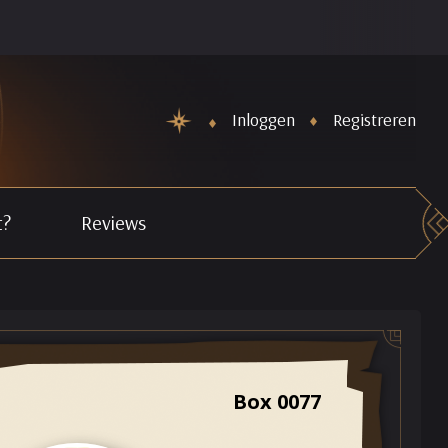
De Nieuwe maand Horoscopen staan weer online. Schiet Cupido z
Inloggen
Registreren
t?
Reviews
Box 0077