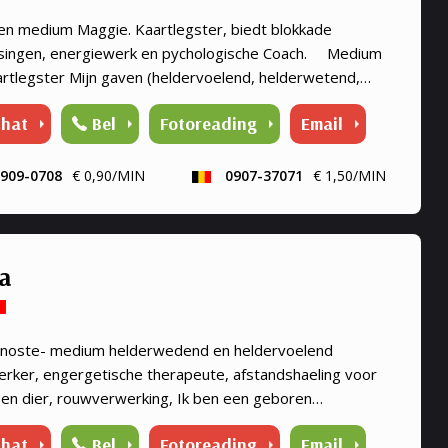
en medium Maggie. Kaartlegster, biedt blokkade
singen, energiewerk en pychologische Coach. Medium
artlegster Mijn gaven (heldervoelend, helderwetend,
rruikend, energiewerk) zet ik graag in om aantwoorden
hat
Bel
Fotoreading
Email
en op al je ...
909-0708
€ 0,90/MIN
0907-37071
€ 1,50/MIN
ia
noste- medium helderwedend en heldervoelend
werker, engergetische therapeute, afstandshaeling voor
en dier, rouwverwerking, Ik ben een geboren
werker, heldervoelend en helderwedend, voel in op de
hat
Bel
Fotoreading
Email
ie van de persoon of dier, paragnoste en medium,