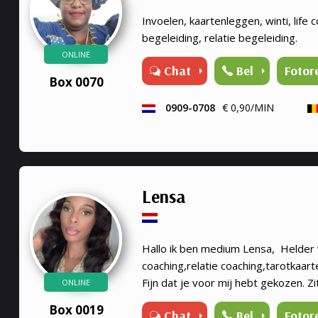
Invoelen, kaartenleggen, winti, life c
begeleiding, relatie begeleiding.
ONLINE
Chat
Bel
Fotor
Box 0070
0909-0708
€ 0,90/MIN
Lensa
Hallo ik ben medium Lensa, Helder v
coaching,relatie coaching,tarotkaart
Fijn dat je voor mij hebt gekozen. Z
ONLINE
welke situatie dan ook in jouw leven 
Box 0019
Chat
Bel
Fotor
ervaren medium jou graag om de ju