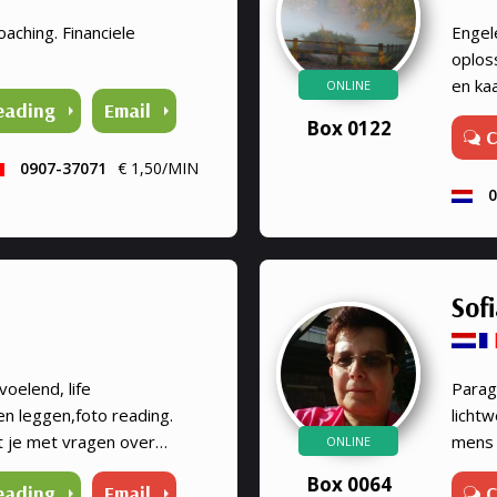
oaching. Financiele
Engel
oplos
en ka
ONLINE
eading
Email
helde
Box 0122
C
te gev
0907-37071
€ 1,50/MIN
0
Sof
oelend, life
Parag
en leggen,foto reading.
licht
it je met vragen over
mens 
ONLINE
help ik als jarenlange
licht
Box 0064
eading
Email
C
iste antwoorden te
energ