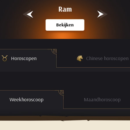
Ram
Bekijken
Horoscopen
Chinese horoscopen
Weekhoroscoop
Maandhoroscoop