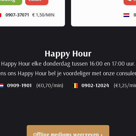
energ
afstan
0907-37071
€ 1,50/MIN
0
heali
geen 
engel
leggen
Happy Hour
Happy Hour elke donderdag tussen 16:00 en 17:00 uur.
ens ons Happy Hour bel je voordeliger met onze consule
0909-1901
(€0,70/min)
0902-12024
(€1,25/mi
Offline mediums weergeven