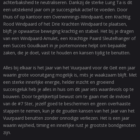
achterbaksheid te neutraliseren. Dankzij de sterke Lung Ta is dit
een uitstekend jaar om je succesgeluk actief te voeden. Door
thuis of op kantoor een Overwinnings-Windpaard, een Krachtig
Rood Windpaard of het Drie Krachten Windpaard te plaatsen,
blijft je opwaartse beweging krachtig en stabiel. Het bij je dragen
van een Windpaard-Amulet, een Krachtige Paard Sleutelhanger of
een Succes Goudkaart in je portemonnee helpt om bepaalde
zaken, die je doet, vast te houden en kansen tijdig te benutten.
Alles bij elkaar is het Jaar van het Vuurpaard voor de Geit een jaar
waarin grote vooruitgang mogelijk is, mits je waakzaam blijft. Met
een sterke innerlijke energie, helder inzicht en groeiend
succesgeluk heb je alles in huis om dit jaar iets waardevols op te
bouwen. Door tegelijkertijd bewust om te gaan met de invloed
van de #7 Ster, jezelf goed te beschermen en geen overhaaste
stappen te nemen, kun je de gouden kansen van het Jaar van het
Vuurpaard benutten zonder onnodige verliezen. Het is een jaar
waarin wijsheid, timing en innerlijke rust je grootste bondgenoten
zijn.