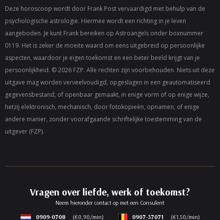
Deze horoscoop wordt door Frank Post vervaardigd met behulp van de
psychologische astrologie. Hiermee wordt een richting in je leven
aangeboden. Je kunt Frank bereiken op
Astroangels
onder boxnummer
0119. Het is zeker de moeite waard om eens uitgebreid op persoonlijke
aspecten, waardoor je eigen toekomst en een beter beeld krijgt van je
persoonlijkheid. © 2026 FZP. Alle rechten zijn voorbehouden. Niets uit deze
uitgave mag worden verveelvoudigd, opgeslagen in een geautomatiseerd
gegevensbestand, of openbaar gemaakt, in enige vorm of op enige wijze,
hetzij elektronisch, mechanisch, door fotokopieën, opnamen, of enige
andere manier, zonder voorafgaande schriftelijke toestemming van de
uitgever (FZP).
Vragen over liefde, werk of toekomst?
Neem hieronder contact op met een Consulent
0909-0708
(€0,90/min)
0907-37071
(€1,50/min)