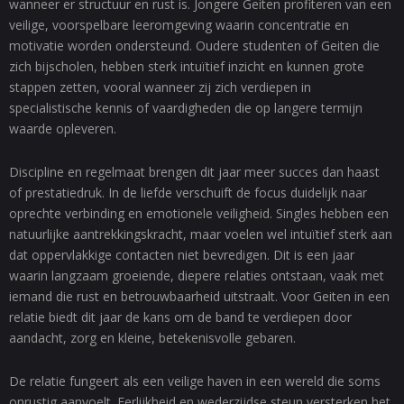
wanneer er structuur en rust is. Jongere Geiten profiteren van een
veilige, voorspelbare leeromgeving waarin concentratie en
motivatie worden ondersteund. Oudere studenten of Geiten die
zich bijscholen, hebben sterk intuïtief inzicht en kunnen grote
stappen zetten, vooral wanneer zij zich verdiepen in
specialistische kennis of vaardigheden die op langere termijn
waarde opleveren.
Discipline en regelmaat brengen dit jaar meer succes dan haast
of prestatiedruk. In de liefde verschuift de focus duidelijk naar
oprechte verbinding en emotionele veiligheid. Singles hebben een
natuurlijke aantrekkingskracht, maar voelen wel intuïtief sterk aan
dat oppervlakkige contacten niet bevredigen. Dit is een jaar
waarin langzaam groeiende, diepere relaties ontstaan, vaak met
iemand die rust en betrouwbaarheid uitstraalt. Voor Geiten in een
relatie biedt dit jaar de kans om de band te verdiepen door
aandacht, zorg en kleine, betekenisvolle gebaren.
De relatie fungeert als een veilige haven in een wereld die soms
onrustig aanvoelt. Eerlijkheid en wederzijdse steun versterken het