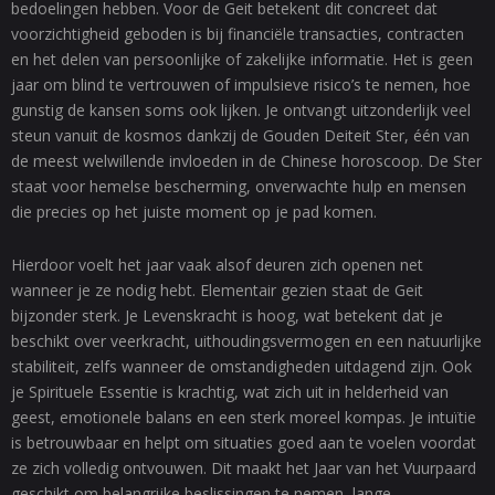
bedoelingen hebben. Voor de Geit betekent dit concreet dat
voorzichtigheid geboden is bij financiële transacties, contracten
en het delen van persoonlijke of zakelijke informatie. Het is geen
jaar om blind te vertrouwen of impulsieve risico’s te nemen, hoe
gunstig de kansen soms ook lijken. Je ontvangt uitzonderlijk veel
steun vanuit de kosmos dankzij de Gouden Deiteit Ster, één van
de meest welwillende invloeden in de Chinese horoscoop. De Ster
staat voor hemelse bescherming, onverwachte hulp en mensen
die precies op het juiste moment op je pad komen.
Hierdoor voelt het jaar vaak alsof deuren zich openen net
wanneer je ze nodig hebt. Elementair gezien staat de Geit
bijzonder sterk. Je Levenskracht is hoog, wat betekent dat je
beschikt over veerkracht, uithoudingsvermogen en een natuurlijke
stabiliteit, zelfs wanneer de omstandigheden uitdagend zijn. Ook
je Spirituele Essentie is krachtig, wat zich uit in helderheid van
geest, emotionele balans en een sterk moreel kompas. Je intuïtie
is betrouwbaar en helpt om situaties goed aan te voelen voordat
ze zich volledig ontvouwen. Dit maakt het Jaar van het Vuurpaard
geschikt om belangrijke beslissingen te nemen, lange