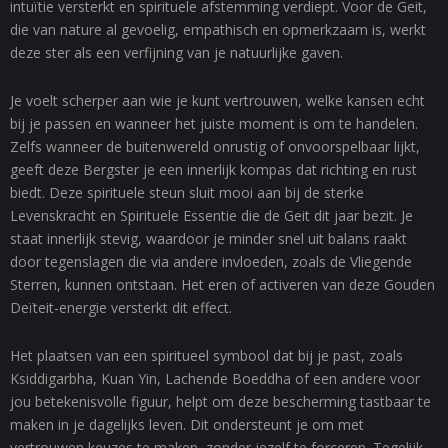
intuïtie versterkt en spirituele afstemming verdiept. Voor de Geit,
die van nature al gevoelig, empathisch en opmerkzaam is, werkt
deze ster als een verfijning van je natuurlijke gaven.
Je voelt scherper aan wie je kunt vertrouwen, welke kansen echt
bij je passen en wanneer het juiste moment is om te handelen.
Zelfs wanneer de buitenwereld onrustig of onvoorspelbaar lijkt,
geeft deze Bergster je een innerlijk kompas dat richting en rust
biedt. Deze spirituele steun sluit mooi aan bij de sterke
Levenskracht en Spirituele Essentie die de Geit dit jaar bezit. Je
staat innerlijk stevig, waardoor je minder snel uit balans raakt
door tegenslagen die via andere invloeden, zoals de Vliegende
Sterren, kunnen ontstaan. Het eren of activeren van deze Gouden
Deïteit-energie versterkt dit effect.
Het plaatsen van een spiritueel symbool dat bij je past, zoals
Ksiddigarbha, Kuan Yin, Lachende Boeddha of een andere voor
jou betekenisvolle figuur, helpt om deze bescherming tastbaar te
maken in je dagelijks leven. Dit ondersteunt je om met
vertrouwen keuzes te maken, zonder jezelf te forceren. Tegelijk