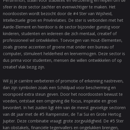
Persimmon, staan voor stabiliteit en verzoening en helpen om de
sfeer in deze sector zachter en evenwichtiger te maken. Het
noordoosten wordt bezocht door de #4 Ster van Wijsheid,
Intellectuele groei en Privérelaties. De ster is verbonden met het
Aarde-Element en hierdoor is de sector bijzonder gunstig voor
kinderen, studenten en iedereen die zich mentaal, creatief of
professioneel wil ontwikkelen. Toevoegen van Hout-Elementen,
zoals groene accenten of groene mat onder een bureau of
computer, stimuleert helderheid en leervermogen. Deze sector is
dus prima voor studenten, mensen die willen ontwikkelen of op
creatief vlak bezig zijn.
Wil jij je carrière verbeteren of promotie of erkenning nastreven,
dan zijn symbolen zoals een Schildpad voor bescherming en
voorspoed extra steun geven. Door het noordoosten bewust te
voeden, ontstaat een omgeving die focus, inspiratie en groei
bevordert. In het zuiden ligt één van de meest gevoelige sectoren
van dit jaar met de #5 Rampenster, de Tai Sui en Grote Hertog
Jupiter. Deze combinatie vraagt grote zorgvuldigheid. De #5 Ster
kan obstakels, financiële tegenvallers en ongelukken brengen,