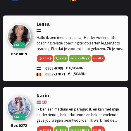
Lensa
Hallo ik ben medium Lensa, Helder voelend, life
coaching,relatie coaching,tarotkaarten leggen,foto
ONLINE
reading. Fijn dat je voor mij hebt gekozen. Zit je met
Box 0019
vragen over welke situatie dan ook in jouw leven
Chat
Bel
Fotoreading
Email
help ik als jarenlange ervaren medium jou graag om
de juiste antwoorden te vinden.
€ 0,90/MIN
0909-0708
€ 1,50/MIN
0907-37071
Karin
Ik ben een medium en paragnost, en kan met mijn
helderziende, helderhorende en helder voelende
ONLINE
gave jou vragen beantwoorden. Ik werk met de
Box 0272
engelen kaarten en geef engelen readings en
Chat
Bel
Fotoreading
Email