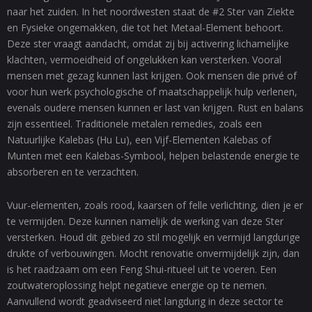
naar het zuiden. In het noordwesten staat de #2 Ster van Ziekte
en Fysieke ongemakken, die tot het Metaal-Element behoort.
Deze ster vraagt aandacht, omdat zij bij activering lichamelijke
klachten, vermoeidheid of ongelukken kan versterken. Vooral
mensen met gezag kunnen last krijgen. Ook mensen die privé of
voor hun werk psychologische of maatschappelijk hulp verlenen,
evenals oudere mensen kunnen er last van krijgen. Rust en balans
zijn essentieel. Traditionele metalen remedies, zoals een
Natuurlijke Kalebas (Hu Lu), een Vijf-Elementen Kalebas of
Munten met een Kalebas-Symbool, helpen belastende energie te
absorberen en te verzachten.
Vuur-elementen, zoals rood, kaarsen of felle verlichting, dien je er
te vermijden. Deze kunnen namelijk de werking van deze Ster
versterken. Houd dit gebied zo stil mogelijk en vermijd langdurige
drukte of verbouwingen. Mocht renovatie onvermijdelijk zijn, dan
is het raadzaam om een Feng Shui-ritueel uit te voeren. Een
zoutwateroplossing helpt negatieve energie op te nemen.
Aanvullend wordt geadviseerd niet langdurig in deze sector te