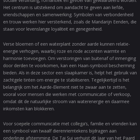
sociale verbinding, romantiek en gevoel van gewaardeerd worden.
Het centrum is uitstekend om aandacht te geven aan liefde,
vriendschappen en samenwerking. Symbolen van verbondenheid
en trouw werken hier versterkend, zoals de Mandarijn Eenden, die
staan voor levenslange loyaliteit en genegenheid.
Verse bloemen of een waterplant zonder aarde kunnen relatie-
energie verhogen, waarbij roze en rode accenten warmte en
harmonie toevoegen. Om verstoringen van buitenaf of inmenging
door derden te voorkomen, kan een Haan-symbool bescherming
bieden. Als in deze sector een slaapkamer is, helpt het gebruik van
zachtgele tinten om energie te stabiliseren. Tegelijkertijd is het
belangrijk om het Aarde-Element niet te zwaar aan te zetten,
vooral voor mensen die werken met communicatie of verkoop,
omdat dit de natuurlijke stroom van waterenergie en daarmee
inkomsten kan blokkeren.
Voor soepele communicatie met collega’s, familie en vrienden kan
een symbool van twaalf dierenriemtekens bijdragen aan
onderlinge afstemming. De Tai Sui verhuist dit Jaar van het Paard