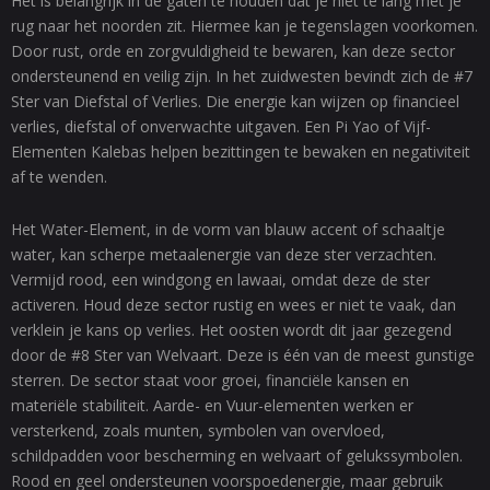
Het is belangrijk in de gaten te houden dat je niet te lang met je
rug naar het noorden zit. Hiermee kan je tegenslagen voorkomen.
Door rust, orde en zorgvuldigheid te bewaren, kan deze sector
ondersteunend en veilig zijn. In het zuidwesten bevindt zich de #7
Ster van Diefstal of Verlies. Die energie kan wijzen op financieel
verlies, diefstal of onverwachte uitgaven. Een Pi Yao of Vijf-
Elementen Kalebas helpen bezittingen te bewaken en negativiteit
af te wenden.
Het Water-Element, in de vorm van blauw accent of schaaltje
water, kan scherpe metaalenergie van deze ster verzachten.
Vermijd rood, een windgong en lawaai, omdat deze de ster
activeren. Houd deze sector rustig en wees er niet te vaak, dan
verklein je kans op verlies. Het oosten wordt dit jaar gezegend
door de #8 Ster van Welvaart. Deze is één van de meest gunstige
sterren. De sector staat voor groei, financiële kansen en
materiële stabiliteit. Aarde- en Vuur-elementen werken er
versterkend, zoals munten, symbolen van overvloed,
schildpadden voor bescherming en welvaart of gelukssymbolen.
Rood en geel ondersteunen voorspoedenergie, maar gebruik