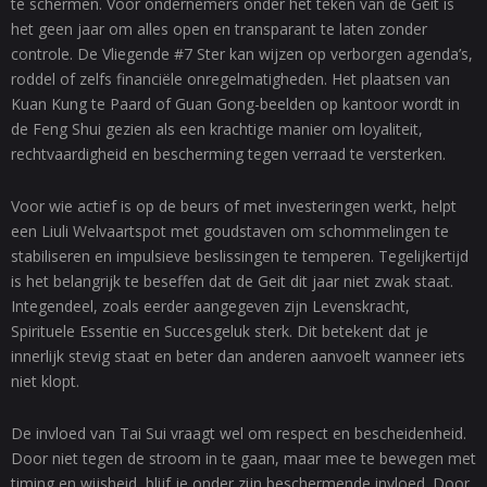
te schermen. Voor ondernemers onder het teken van de Geit is
het geen jaar om alles open en transparant te laten zonder
controle. De Vliegende #7 Ster kan wijzen op verborgen agenda’s,
roddel of zelfs financiële onregelmatigheden. Het plaatsen van
Kuan Kung te Paard of Guan Gong-beelden op kantoor wordt in
de Feng Shui gezien als een krachtige manier om loyaliteit,
rechtvaardigheid en bescherming tegen verraad te versterken.
Voor wie actief is op de beurs of met investeringen werkt, helpt
een Liuli Welvaartspot met goudstaven om schommelingen te
stabiliseren en impulsieve beslissingen te temperen. Tegelijkertijd
is het belangrijk te beseffen dat de Geit dit jaar niet zwak staat.
Integendeel, zoals eerder aangegeven zijn Levenskracht,
Spirituele Essentie en Succesgeluk sterk. Dit betekent dat je
innerlijk stevig staat en beter dan anderen aanvoelt wanneer iets
niet klopt.
De invloed van Tai Sui vraagt wel om respect en bescheidenheid.
Door niet tegen de stroom in te gaan, maar mee te bewegen met
timing en wijsheid, blijf je onder zijn beschermende invloed. Door