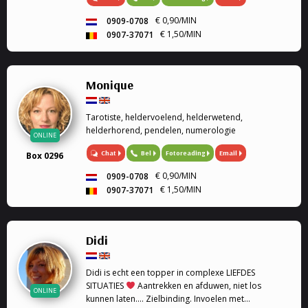
healing. Mijn specialiteit is tweeling zielen, en liefde.
Ook k...
€ 0,90/MIN
0909-0708
€ 1,50/MIN
0907-37071
Monique
Tarotiste, heldervoelend, helderwetend,
helderhorend, pendelen, numerologie
ONLINE
Chat
Bel
Fotoreading
Email
Box 0296
€ 0,90/MIN
0909-0708
€ 1,50/MIN
0907-37071
Didi
Didi is echt een topper in complexe LIEFDES
SITUATIES
Aantrekken en afduwen, niet los
ONLINE
kunnen laten.... Zielbinding. Invoelen met