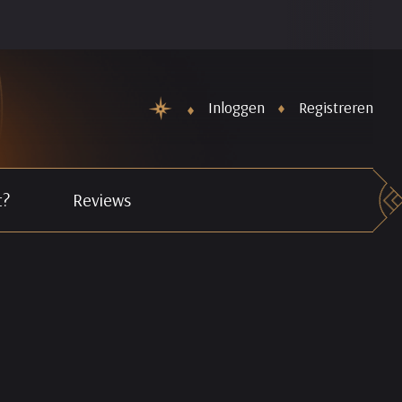
De Nieuwe maand Horoscopen staan weer online. Schiet Cupido 
Inloggen
Registreren
t?
Reviews