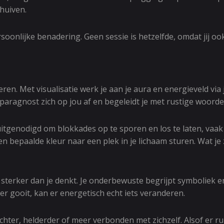
chuiven.
soonlijke benadering. Geen sessie is hetzelfde, omdat jij oo
ren. Met visualisatie werk je aan je aura en energieveld via j
 paragnost zich op jou af en begeleidt je met rustige woord
t uitgenodigd om blokkades op te sporen en los te laten, vaak 
 bepaalde kleur naar een plek in je lichaam sturen. Wat je zie
 is sterker dan je denkt. Je onderbewuste begrijpt symboliek 
ater gooit, kan er energetisch echt iets veranderen.
ichter, helderder of meer verbonden met zichzelf. Alsof er r