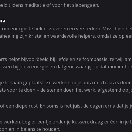
eeld tijdens meditatie of voor het slapengaan.
ura
 om energie te helen, zuiveren en versterken. Misschien he
ahealing zijn kristallen waardevolle helpers, omdat ze op e
ts helpt bijvoorbeeld bij liefde en zelfcompassie, terwijl a
 passen bij jouw energie en datgene waar jij op dat moment o
 je lichaam geplaatst. Ze werken op je aura en chakra’s doo
niets voor te doen – de stenen doen het werk, afgestemd op 
f een diepe rust. En soms is het juist de dagen erna dat je 
 te werken. Leg er eentje onder je kussen, draag er één in je
hoon en in balans te houden.