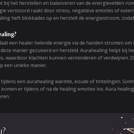
pt bij het herstellen en balanceren van de energievelden ro
e verstoord raakt door stress, negatieve emoties of exter
ling heft blokkades op en herstelt de energiestroom, zodat j
ealing?
 laat een healer helende energie via de handen stromen om
eze manier gezuiverd en hersteld. Aurahealing helpt bij het
s, waardoor klachten kunnen verminderen of verdwijnen. D
op een unieke manier.
tijdens een aurahealing warmte, koude of tintelingen. So
komen er tijdens of na de healing emoties los. Aura healing
eren.
u?