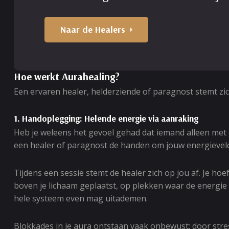
Naar de Healers
Hoe werkt Aurahealing?
Een ervaren healer, helderziende of paragnost stemt zic
1. Handoplegging: Helende energie via aanraking
Heb je weleens het gevoel gehad dat iemand alleen met 
een healer of paragnost de handen om jouw energieveld w
Tijdens een sessie stemt de healer zich op jou af. Je h
boven je lichaam geplaatst, op plekken waar de energie g
hele systeem even mag uitademen.
Blokkades in je aura ontstaan vaak onbewust: door stre