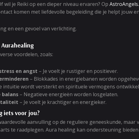
f wil je Reiki op een dieper niveau ervaren? Op
AstroAngels.
ontact komen met liefdevolle begeleiding die je helpt jouw e
g en een gevoel van verlichting.
 Aurahealing
verse voordelen, zoals:
stress en angst
– Je voelt je rustiger en positiever.
verminderen
– Blokkades in energiebanen worden opgehev
e intuïtie wordt versterkt en spirituele vermogens ontwikkel
 balans
– Negatieve energieën worden losgelaten.
taliteit
– Je voelt je krachtiger en energieker.
g iets voor jou?
waardevolle aanvulling op de reguliere geneeskunde, maar ve
n arts te raadplegen. Aura healing kan ondersteuning bieden 