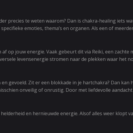
nder precies te weten waarom? Dan is chakra-healing iets wa
 specifieke emoties, thema’s en organen. Als een of meerder
h af op jouw energie. Vaak gebeurt dit via Reiki, een zacht
versele levensenergie stromen naar de plekken waar het nodi
 gevoeld. Zit er een blokkade in je hartchakra? Dan kan het
 misschien onveilig of onrustig. Door met liefdevolle aandac
helderheid en hernieuwde energie. Alsof alles weer klopt van