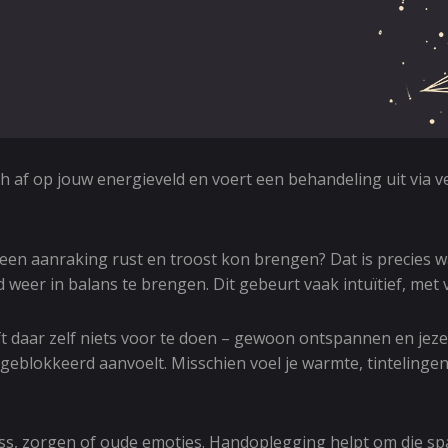
h af op jouw energieveld en voert een behandeling uit via v
een aanraking rust en troost kon brengen? Dat is precies w
eer in balans te brengen. Dit gebeurt vaak intuïtief, met v
oeft daar zelf niets voor te doen – gewoon ontspannen en jez
eblokkeerd aanvoelt. Misschien voel je warmte, tintelingen 
ss, zorgen of oude emoties. Handoplegging helpt om die span