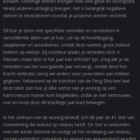
lichaam. Sommige sterren brengen heel veel geluk en voorspoed,
terwijl anderen uitdaging brengen. Het is belangrijk negatieve
sterren te neutraliseren voordat je positieve sterren versterkt.
Dit kun je doen met specifieke remedies en versterkers in
verschillende delen van je huis. Let op de hoofdingang,
slaapkamer en woonkamer, omdat deze ruimtes grote invloed
hebben op welzijn. Bij voorkeur plaats je remedies vóór 4
februari, maar later in het jaar kan effectief zijn. Zorg dat je de
remedies van het voorgaande jaar vervangt, omdat deze hun
kracht verliezen, tenzij we anders voor jouw teken aan hebben
gegeven. Gebaseerd op de inzichten van de Feng Shui-leer laat
deze tekst zien hoe je elke sector van je woning op een
harmonieuze manier kunt begeleiden, zodat je met vertrouwen,
rust en hoop door dit krachtige jaar kunt bewegen.
In het centrum van de woning bevindt zich dit jaar de #1 Ster van
Overwinning die invloed op relaties heeft. De Ster is verbonden
met het Aarde-Element en nodigt uit tot verdieping van relaties,
sociale verbinding, romantiek en gevoel van gewaardeerd worden.