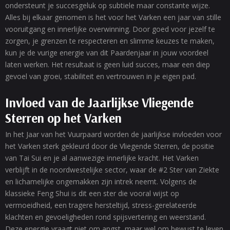
ondersteunt je succesgeluk op subtiele maar constante wijze.
Alles bij elkaar genomen is het voor het Varken een jaar van stille
vooruitgang en innerlijke overwinning. Door goed voor jezelf te
zorgen, je grenzen te respecteren en slimme keuzes te maken,
kun je de vurige energie van dit Paardenjaar in jouw voordeel
laten werken. Het resultaat is geen luid succes, maar een diep
gevoel van groei, stabiliteit en vertrouwen in je eigen pad.
Invloed van de Jaarlijkse Vliegende
Sterren op het Varken
In het Jaar van het Vuurpaard worden de jaarlijkse invloeden voor
het Varken sterk gekleurd door de Vliegende Sterren, de positie
van Tai Sui en je al aanwezige innerlijke kracht. Het Varken
verblijft in de noordwestelijke sector, waar de #2 Ster van Ziekte
en lichamelijke ongemakken zijn intrek neemt. Volgens de
klassieke Feng Shui is dit een ster die vooral wijst op
vermoeidheid, een tragere hersteltijd, stress-gerelateerde
klachten en gevoeligheden rond spijsvertering en weerstand.
Deze energie vraagt niet om angst, maar wel om bewust te leven.