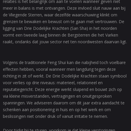
relaties is het belangrijk om aan te voelen wanneer geven niet
meer in balans is met ontvangen. Deze invloed sluit nauw aan bij
de Vliegende Sterren, waar dezelfde waarschuwing klinkt om
grenzen te bewaken en bewust om te gaan met vertrouwen. De
ligging van Drie Dodelijke Krachten (San Sha) in het noorden
vormt een tweede laag binnen de Bergsterren die het Varken
raakt, ondanks dat jouw sector net ten noordwesten daarvan ligt.
Volgens de traditionele Feng Shui kan die nabijheid toch voelbare
effecten hebben, vooral wanneer men langdurig tegen deze
richting in zit of werkt. De Drie Dodelijke Krachten staan symbool
voor verlies op drie niveaus: materieel, relationeel en
reputatiegericht. Deze energie werkt sluipend en bouwt zich op
via kleine misverstanden, vertragingen en onuitgesproken
spanningen. We adviseren daarom om dit jaar extra aandacht te
schenken aan positionering in huis en op het werk en om
beslissingen niet onder druk of vanuit irritatie te nemen.
Door tijdig bij te sturen, voorkom je dat kleine verstoringen