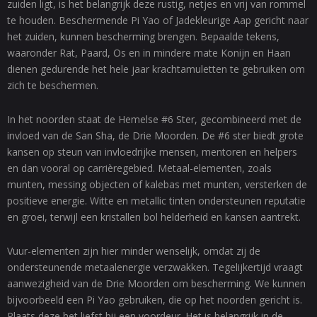
zuiden ligt, is het belangrijk deze rustig, netjes en vrij van rommel
te houden. Beschermende Pi Yao of Jadekleurige Aap gericht naar
het zuiden, kunnen bescherming brengen. Bepaalde tekens,
waaronder Rat, Paard, Os en in mindere mate Konijn en Haan
dienen gedurende het hele jaar krachtamuletten te gebruiken om
zich te beschermen.
In het noorden staat de Hemelse #6 Ster, gecombineerd met de
invloed van de San Sha, de Drie Moorden. De #6 ster biedt grote
kansen op steun van invloedrijke mensen, mentoren en helpers
en dan vooral op carrièregebied. Metaal-elementen, zoals
munten, messing objecten of kalebas met munten, versterken de
positieve energie. Witte en metallic tinten ondersteunen reputatie
en groei, terwijl een kristallen bol helderheid en kansen aantrekt.
Vuur-elementen zijn hier minder wenselijk, omdat zij de
ondersteunende metaalenergie verzwakken. Tegelijkertijd vraagt
aanwezigheid van de Drie Moorden om bescherming. We kunnen
bijvoorbeeld een Pi Yao gebruiken, die op het noorden gericht is.
Plaats deze het liefst bij een voordeur. Het is belangrijk in de