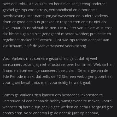
over een robuuste vitaliteit en herstellen snel, terwijl anderen
gevoeliger zijn voor stress, vermoeidheid en emotionele
overbelasting. Met name jongvolwassenen en oudere Varkens
doen er goed aan hun grenzen te respecteren en rust niet als
luxe, maar als noodzaak te zien. De #2 Ster van Ziekte wijst erop
dat kleine signalen niet genegeerd moeten worden; preventie en
regelmaat maken het verschil. Juist wie zijn tempo aanpast aan
zijn lichaam, blijft dit jaar verrassend veerkrachtig.
Voor Varkens met sterkere gezondheid geldt dat zij veel
aankunnen, zolang zij niet structureel over hun limiet. Welvaart en
financiën laten een genuanceerd beeld zien. De energie van de
9de Periode maakt dat zelfs de #2 Ster een verborgen potentieel
voor groei bevat, mits men voorzichtig te werk gaat.
Sommige Varkens zien kansen om bestaande inkomsten te
versterken of een bepaalde hobby winstgevend te maken, vooral
wanneer zij bereid zijn geduldig te werken en details zorgvuldig te
controleren. Voor anderen ligt de nadruk juist op behoud,