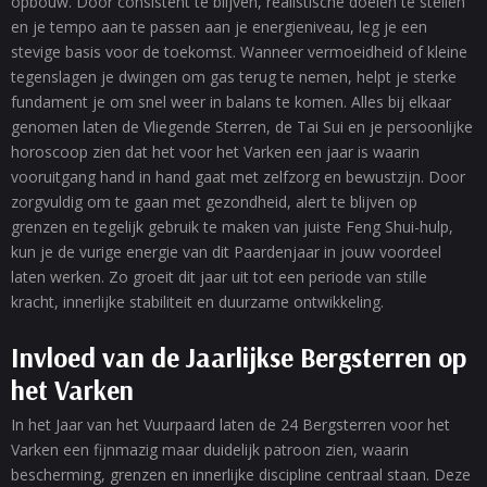
opbouw. Door consistent te blijven, realistische doelen te stellen
en je tempo aan te passen aan je energieniveau, leg je een
stevige basis voor de toekomst. Wanneer vermoeidheid of kleine
tegenslagen je dwingen om gas terug te nemen, helpt je sterke
fundament je om snel weer in balans te komen. Alles bij elkaar
genomen laten de Vliegende Sterren, de Tai Sui en je persoonlijke
horoscoop zien dat het voor het Varken een jaar is waarin
vooruitgang hand in hand gaat met zelfzorg en bewustzijn. Door
zorgvuldig om te gaan met gezondheid, alert te blijven op
grenzen en tegelijk gebruik te maken van juiste Feng Shui-hulp,
kun je de vurige energie van dit Paardenjaar in jouw voordeel
laten werken. Zo groeit dit jaar uit tot een periode van stille
kracht, innerlijke stabiliteit en duurzame ontwikkeling.
Invloed van de Jaarlijkse Bergsterren op
het Varken
In het Jaar van het Vuurpaard laten de 24 Bergsterren voor het
Varken een fijnmazig maar duidelijk patroon zien, waarin
bescherming, grenzen en innerlijke discipline centraal staan. Deze