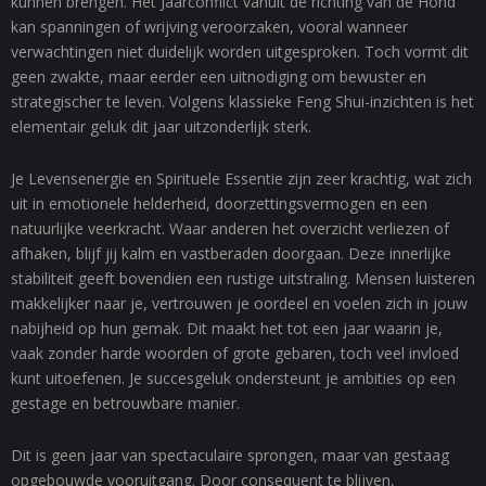
kunnen brengen. Het Jaarconflict vanuit de richting van de Hond
kan spanningen of wrijving veroorzaken, vooral wanneer
verwachtingen niet duidelijk worden uitgesproken. Toch vormt dit
geen zwakte, maar eerder een uitnodiging om bewuster en
strategischer te leven. Volgens klassieke Feng Shui-inzichten is het
elementair geluk dit jaar uitzonderlijk sterk.
Je Levensenergie en Spirituele Essentie zijn zeer krachtig, wat zich
uit in emotionele helderheid, doorzettingsvermogen en een
natuurlijke veerkracht. Waar anderen het overzicht verliezen of
afhaken, blijf jij kalm en vastberaden doorgaan. Deze innerlijke
stabiliteit geeft bovendien een rustige uitstraling. Mensen luisteren
makkelijker naar je, vertrouwen je oordeel en voelen zich in jouw
nabijheid op hun gemak. Dit maakt het tot een jaar waarin je,
vaak zonder harde woorden of grote gebaren, toch veel invloed
kunt uitoefenen. Je succesgeluk ondersteunt je ambities op een
gestage en betrouwbare manier.
Dit is geen jaar van spectaculaire sprongen, maar van gestaag
opgebouwde vooruitgang. Door consequent te blijven,