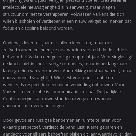
omgeving waar zij zich veilig en gesteund voelen. Creativiteit en
intellectuele nieuwsgierigheid zijn aanwezig, maar vragen
structuur om niet te versnipperen. Volwassen Varkens die zich
willen bijscholen of verdiepen in een nieuw vakgebied merken dat
focus en discipline beloond worden.
Onderwijs levert dit jaar niet alleen kennis op, maar ook
zelfvertrouwen en innerlijke rust worden versterkt. In de liefde is
het voor het Varken een gevoelig en oprecht jaar. Voor singles ligt
de kracht niet in snelle, vurige romances, maar in het langzaam
laten groeien van vertrouwen. Aantrekking ontstaat vanzelf, maar
duurzaamheid vraagt tijd. Wie kiest voor consistentie en
wederzijds respect, kan een diepe verbinding opbouwen. Voor
Varkens in een relatie is communicatie cruciaal. De Jaarlijkse
Conflictenergie kan misverstanden uitvergroten wanneer
aannames de overhand krijgen.
Door gevoelens rustig te benoemen en ruimte te laten voor
elkaars perspectief, verdiept de band juist. Kleine gebaren en
aandacht voor elkaars behoeften blijken dit jaar waardevoller dan