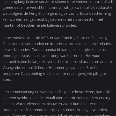
niet langdurig in deze sector te slapen of te werken en symbolisch
goede daden te verrichten, zoals vrijwilligerswerk of bloeddonatie,
wat volgens de Feng Shui tegenslag verzacht. Extra bescherming
kan worden aangebracht bij deuren in het noordwesten met
munten of beschermende kalebassymbolen.
In het westen staat de #3 Ster van Conflict, Ruzie en Spanning.
Deze kan misverstanden en irritaties veroorzaken in privérelaties
en werksituaties. Zonder aandacht kan deze energie leiden tot
onnodige discussies en verstoring van harmonie. Het vuur-
element is een belangrijke verzachter met rood accent en andere
Vuursymbolen om Scherpe Houtenergie van deze Ster te
temperen. Qua voeding is zelfs aan te raden geregeld pittig te
eten.
Om samenwerking en wederzijds begrip te bevorderen, kan ook
hier een symbool van de twaalf dierenriemtekens ondersteuning
bieden. Water-elementen, blauw en zwart kun je beter mijden,
omdat zij conflicterende energie versterken. Vredige symbolen,
zoals Persimmon, staan voor stabiliteit en verzoening en helpen