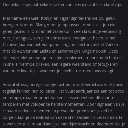
Ondanks je sympathieke karakter kun je erg nuchter en koel zijn.
Met name een Geit, Konijn en Tijger zijn tekens die jou geluk
brengen. Voor de Slang moet je oppassen, omdat die jou niet
goed gezind is. Omdat het Waterkonijn een krachtige verbinding
met je aangaat, kan je er soms extra energie uit halen. In het
Chinese Jaar van het Vuurpaard krijgt de sector van het Varken
met de #2 Ster van Ziekte en Lichamelijke Ongemakken. Deze
ster wijst niet per se op ernstige problemen, maar kan zich uiten
in sneller vermoeid raken, een lagere weerstand of terugkeren
van oude kwaaltjes wanneer je jezelf structureel overvraagt.
Vooral stress, onregelmatige rust en te veel verantwoordelijkheid
tegelijk kunnen hun tol eisen. Het Vuurpaard-jaar zet aan tot actie
en tempo, maar voor het Varken is essentieel om dit vuur te
temperen met voldoende herstelmomenten. Door signalen van je
lichaam serieus te nemen en preventief goed voor jezelf te
zorgen, kun je de invloed van deze ster aanzienlijk verzachten. Er
is wel een stille maar duidelijke innerlijke kracht en daardoor sta je