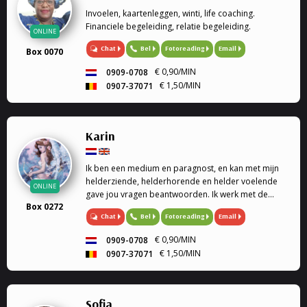
Invoelen, kaartenleggen, winti, life coaching.
Financiele begeleiding, relatie begeleiding.
ONLINE
Chat
Bel
Fotoreading
Email
Box 0070
€ 0,90/MIN
0909-0708
€ 1,50/MIN
0907-37071
Karin
Ik ben een medium en paragnost, en kan met mijn
helderziende, helderhorende en helder voelende
ONLINE
gave jou vragen beantwoorden. Ik werk met de
Box 0272
engelen kaarten en geef engelen readings en
Chat
Bel
Fotoreading
Email
healing. Mijn specialiteit is tweeling zielen, en liefde.
Ook k...
€ 0,90/MIN
0909-0708
€ 1,50/MIN
0907-37071
Sofia