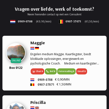
Vragen over liefde, werk of toekomst?
Neem hieronder contact op met een Consulent
0909-0708
(€0,90/min)
0907-37071
(€1,50/min)
Maggie
Engelen medium Maggie. Kaartlegster, biedt
blokkade oplossingen, energiewerk en
ONLINE
pychologische Coach. Medium en kaartlegster
Box 0122
Mijn gaven (heldervoelend, helderwetend,
Chat
Bel
Fotoreading
Email
helderruikend, energiewerk) zet ik graag in om
aantwoorden te geven op al je ...
€ 0,90/MIN
0909-0708
€ 1,50/MIN
0907-37071
Priscilla