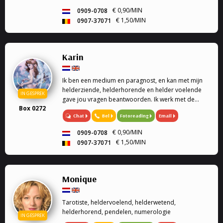
€ 0,90/MIN
0909-0708
€ 1,50/MIN
0907-37071
Karin
Ik ben een medium en paragnost, en kan met mijn
helderziende, helderhorende en helder voelende
IN GESPREK
gave jou vragen beantwoorden. Ik werk met de
Box 0272
engelen kaarten en geef engelen readings en
Chat
Bel
Fotoreading
Email
healing. Mijn specialiteit is tweeling zielen, en liefde.
Ook k...
€ 0,90/MIN
0909-0708
€ 1,50/MIN
0907-37071
Monique
Tarotiste, heldervoelend, helderwetend,
helderhorend, pendelen, numerologie
IN GESPREK