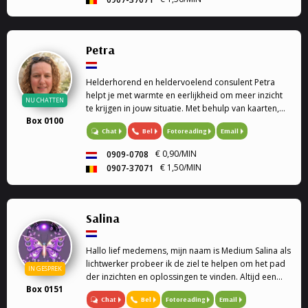
healing, afstandshealing voor mens en dier, bij elk
gesprek krijg je een healing door de trillingen van
mijn stem. Rouwverwerking, geen enkele vraag is me
vreemd. Ik werk met gidsen en de engelentherapie.
Petra
Ik kan ook de engelenkaarten voor je leggen. Liefs
Sofia
Helderhorend en heldervoelend consulent Petra
helpt je met warmte en eerlijkheid om meer inzicht
NU CHATTEN
te krijgen in jouw situatie. Met behulp van kaarten,
Box 0100
de pendel en haar intuïtie kijkt zij samen met jou
Bel
Fotoreading
Email
Chat
naar de boodschappen die richting kunnen geven
op jouw pad.
€ 0,90/MIN
0909-0708
€ 1,50/MIN
0907-37071
Salina
Hallo lief medemens, mijn naam is Medium Salina als
lichtwerker probeer ik de ziel te helpen om het pad
IN GESPREK
der inzichten en oplossingen te vinden. Altijd een
Box 0151
luisterend oor Soms heb je vragen of sta je voor
Chat
Bel
Fotoreading
Email
keuzes en weet je het even niet meer, dan bie...