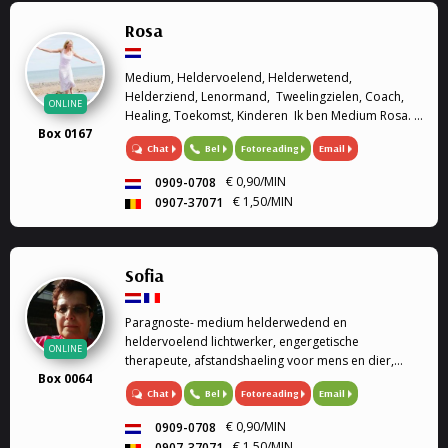
Rosa
Medium, Heldervoelend, Helderwetend,
Helderziend, Lenormand, Tweelingzielen, Coach,
ONLINE
Healing, Toekomst, Kinderen Ik ben Medium Rosa. Ik
Box 0167
ben heldervoelend, helderwetend en helderziend.
Chat
Bel
Fotoreading
Email
Graag sta ik u te woord om u verder te helpen met
we...
€ 0,90/MIN
0909-0708
€ 1,50/MIN
0907-37071
Sofia
Paragnoste- medium helderwedend en
heldervoelend lichtwerker, engergetische
ONLINE
therapeute, afstandshaeling voor mens en dier,
Box 0064
rouwverwerking, Ik ben een geboren lichtwerker,
Chat
Bel
Fotoreading
Email
heldervoelend en helderwedend, voel in op de
energie van de persoon of dier, paragnoste en
€ 0,90/MIN
0909-0708
medium, energetische therapeute, reconnective
€ 1,50/MIN
0907-37071