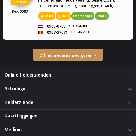
Helderhorend, Helderwetend. Relatie Expert,
IN GESPREK
Toekomstvoorspelling, Kaartleggen, Coach,
Box 0087
Hoogevoelige kinderen, regressie Therapeut. Met
Chat
Bel
Fotoreading
Email
mijn gaven wil ik u graag helpen. Relatie Expert Op
het gebied van reati...
€ 0,90/MIN
0909-0708
€ 1,50/MIN
0907-37071
Offline mediums weergeven
Online Helderzienden
Astrologie
Helderziende
Kaartleggingen
Medium