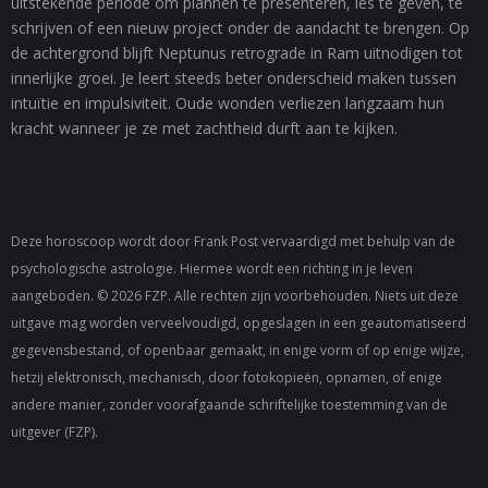
uitstekende periode om plannen te presenteren, les te geven, te
schrijven of een nieuw project onder de aandacht te brengen. Op
de achtergrond blijft Neptunus retrograde in Ram uitnodigen tot
innerlijke groei. Je leert steeds beter onderscheid maken tussen
intuïtie en impulsiviteit. Oude wonden verliezen langzaam hun
kracht wanneer je ze met zachtheid durft aan te kijken.
Deze horoscoop wordt door Frank Post vervaardigd met behulp van de
psychologische astrologie. Hiermee wordt een richting in je leven
aangeboden. © 2026 FZP. Alle rechten zijn voorbehouden. Niets uit deze
uitgave mag worden verveelvoudigd, opgeslagen in een geautomatiseerd
gegevensbestand, of openbaar gemaakt, in enige vorm of op enige wijze,
hetzij elektronisch, mechanisch, door fotokopieën, opnamen, of enige
andere manier, zonder voorafgaande schriftelijke toestemming van de
uitgever (FZP).