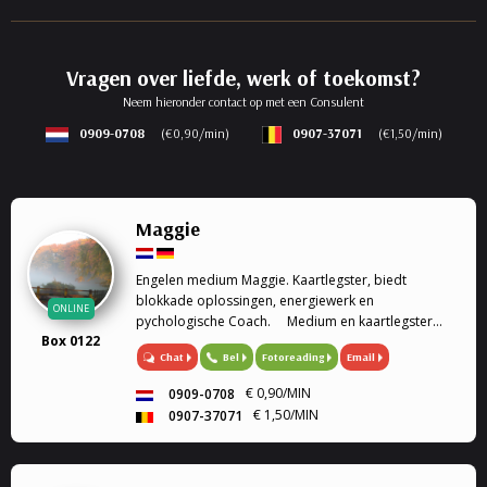
Vragen over liefde, werk of toekomst?
Neem hieronder contact op met een Consulent
0909-0708
(€0,90/min)
0907-37071
(€1,50/min)
Maggie
Engelen medium Maggie. Kaartlegster, biedt
blokkade oplossingen, energiewerk en
ONLINE
pychologische Coach. Medium en kaartlegster
Box 0122
Mijn gaven (heldervoelend, helderwetend,
Chat
Bel
Fotoreading
Email
helderruikend, energiewerk) zet ik graag in om
aantwoorden te geven op al je ...
€ 0,90/MIN
0909-0708
€ 1,50/MIN
0907-37071