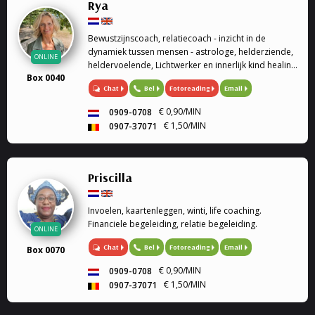
Rya
Bewustzijnscoach, relatiecoach - inzicht in de
dynamiek tussen mensen - astrologe, helderziende,
ONLINE
heldervoelende, Lichtwerker en innerlijk kind healing
Box 0040
/ healing op afstand.
Chat
Bel
Fotoreading
Email
€ 0,90/MIN
0909-0708
€ 1,50/MIN
0907-37071
Priscilla
Invoelen, kaartenleggen, winti, life coaching.
Financiele begeleiding, relatie begeleiding.
ONLINE
Chat
Bel
Fotoreading
Email
Box 0070
€ 0,90/MIN
0909-0708
€ 1,50/MIN
0907-37071