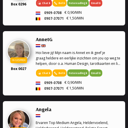
Chat
Bel
Fotoreading
Email
Box 0296
€ 0,90/MIN
0909-0708
€ 1,50/MIN
0907-37071
AnnetG
Hoi lieve jij! Mijn naam is Annet en ik geef je
graag heldere en eerlijke inzichten om jou op weg te
IN GESPREK
helpen, door o.a. Human Design, tarotkaarten en life
Box 0027
coaching.
Chat
Bel
Fotoreading
Email
€ 0,90/MIN
0909-0708
€ 1,50/MIN
0907-37071
Angela
Ervaren Top Medium Angela, Heldervoelend,