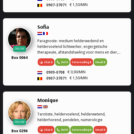
€ 1,50/MIN
0907-37071
Sofia
Paragnoste- medium helderwedend en
heldervoelend lichtwerker, engergetische
ONLINE
therapeute, afstandshaeling voor mens en dier,
Box 0064
rouwverwerking, Ik ben een geboren lichtwerker,
Chat
Bel
Fotoreading
Email
heldervoelend en helderwedend, voel in op de
energie van de persoon of dier, paragnoste en
€ 0,90/MIN
0909-0708
medium, energetische therapeute, reconnective
€ 1,50/MIN
0907-37071
healing, afstandshealing voor mens en dier, bij elk
gesprek krijg je een healing door de trillingen van
mijn stem. Rouwverwerking, geen enkele vraag is me
vreemd. Ik werk met gidsen en de engelentherapie.
Monique
Ik kan ook de engelenkaarten voor je leggen. Liefs
Sofia
Tarotiste, heldervoelend, helderwetend,
helderhorend, pendelen, numerologie
ONLINE
Chat
Bel
Fotoreading
Email
Box 0296