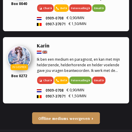
Box 0040
/ healing op afstand.
Chat
Bel
Fotoreading
Email
€ 0,90/MIN
0909-0708
€ 1,50/MIN
0907-37071
Karin
Ik ben een medium en paragnost, en kan met mijn
helderziende, helderhorende en helder voelende
IN GESPREK
gave jou vragen beantwoorden. Ik werk met de
Box 0272
engelen kaarten en geef engelen readings en
Chat
Bel
Fotoreading
Email
healing. Mijn specialiteit is tweeling zielen, en liefde.
Ook k...
€ 0,90/MIN
0909-0708
€ 1,50/MIN
0907-37071
Offline mediums weergeven