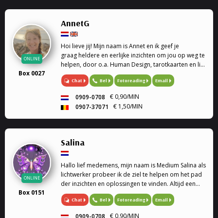
AnnetG
Hoi lieve jij! Mijn naam is Annet en ik geef je
graag heldere en eerlijke inzichten om jou op weg te
ONLINE
helpen, door o.a. Human Design, tarotkaarten en life
Box 0027
coaching.
Chat
Bel
Fotoreading
Email
€ 0,90/MIN
0909-0708
€ 1,50/MIN
0907-37071
Salina
Hallo lief medemens, mijn naam is Medium Salina als
lichtwerker probeer ik de ziel te helpen om het pad
ONLINE
der inzichten en oplossingen te vinden. Altijd een
Box 0151
luisterend oor Soms heb je vragen of sta je voor
Chat
Bel
Fotoreading
Email
keuzes en weet je het even niet meer, dan bie...
€ 0,90/MIN
0909-0708