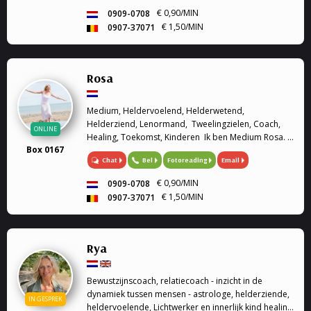
€ 0,90/MIN
0909-0708
€ 1,50/MIN
0907-37071
Rosa
Medium, Heldervoelend, Helderwetend,
Helderziend, Lenormand, Tweelingzielen, Coach,
ONLINE
Healing, Toekomst, Kinderen Ik ben Medium Rosa. Ik
Box 0167
ben heldervoelend, helderwetend en helderziend.
Chat
Bel
Fotoreading
Email
Graag sta ik u te woord om u verder te helpen met
we...
€ 0,90/MIN
0909-0708
€ 1,50/MIN
0907-37071
Rya
Bewustzijnscoach, relatiecoach - inzicht in de
dynamiek tussen mensen - astrologe, helderziende,
IN GESPREK
heldervoelende, Lichtwerker en innerlijk kind healing