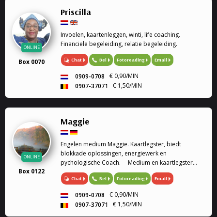
Priscilla
Invoelen, kaartenleggen, winti, life coaching.
Financiele begeleiding, relatie begeleiding.
ONLINE
Chat
Bel
Fotoreading
Email
Box 0070
€ 0,90/MIN
0909-0708
€ 1,50/MIN
0907-37071
Maggie
Engelen medium Maggie. Kaartlegster, biedt
blokkade oplossingen, energiewerk en
ONLINE
pychologische Coach. Medium en kaartlegster
Box 0122
Mijn gaven (heldervoelend, helderwetend,
Chat
Bel
Fotoreading
Email
helderruikend, energiewerk) zet ik graag in om
aantwoorden te geven op al je ...
€ 0,90/MIN
0909-0708
€ 1,50/MIN
0907-37071