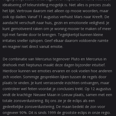
idealisering of teleurstelling mogelijk is. Niet alles is precies zoals
het lijkt. Vertrouw daarom niet alleen op mooie woorden, maar
ook op daden. Vanaf 11 augustus verhuist Mars naar Kreeft. De
aandacht verschuift naar huis, gezin en emotionele veiligheid. Je
kunt gemotiveerd raken om je woning mooier te maken of meer
tijd met familie door te brengen. Tegelijkertijd kunnen kleine
irritaties sneller oplopen. Geef elkaar daarom voldoende ruimte
en reageer niet direct vanuit emotie.
De combinatie van Mercurius tegenover Pluto en Mercurius in
driehoek met Neptunus maakt deze dagen bijzonder intuïtief.
Hierdoor kunnen we emoties ervaren en ook voelen hoe anderen
zich voelen. Sommige gesprekken lijken tussen de regels door
plaats te vinden. Je kunt verrassende inzichten ontvangen, maar
controleer wel feiten voordat je conclusies trekt. Op 12 augustus
vindt de krachtige Nieuwe Maan in Leeuw plaats, samen met een
totale zonsverduistering. Bij ons zie je de eclips als een
gedeeltelijke zonsverduistering. De maan bedekt de zon voor
ongeveer 90%. Dit is sinds 1999 de grootste eclips in onze regio.