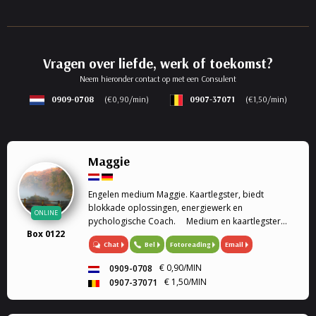
Vragen over liefde, werk of toekomst?
Neem hieronder contact op met een Consulent
0909-0708
(€0,90/min)
0907-37071
(€1,50/min)
Maggie
Engelen medium Maggie. Kaartlegster, biedt
blokkade oplossingen, energiewerk en
ONLINE
pychologische Coach. Medium en kaartlegster
Box 0122
Mijn gaven (heldervoelend, helderwetend,
Chat
Bel
Fotoreading
Email
helderruikend, energiewerk) zet ik graag in om
aantwoorden te geven op al je ...
€ 0,90/MIN
0909-0708
€ 1,50/MIN
0907-37071