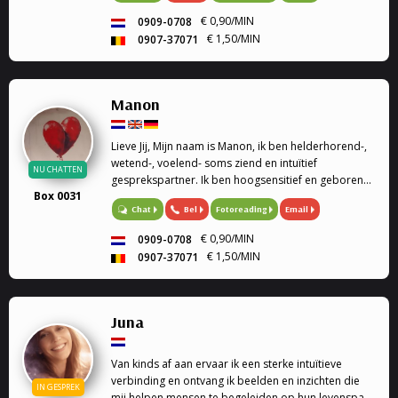
€ 0,90/MIN
0909-0708
€ 1,50/MIN
0907-37071
Manon
Lieve Jij, Mijn naam is Manon, ik ben helderhorend-,
wetend-, voelend- soms ziend en intuïtief
NU CHATTEN
gesprekspartner. Ik ben hoogsensitief en geboren
Box 0031
met een haarfijn invoelvermogen
Bel
Fotoreading
Email
Chat
€ 0,90/MIN
0909-0708
€ 1,50/MIN
0907-37071
Juna
Van kinds af aan ervaar ik een sterke intuïtieve
verbinding en ontvang ik beelden en inzichten die
IN GESPREK
mij helpen mensen te begeleiden op hun levenspad.