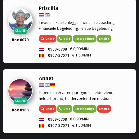
Priscilla
Invoelen, kaartenleggen, winti, life coaching.
Financiele begeleiding, relatie begeleiding.
ONLINE
Chat
Bel
Fotoreading
Email
Box 0070
€ 0,90/MIN
0909-0708
€ 1,50/MIN
0907-37071
Annet
Ik ben een ervaren paragnost, helderziend,
helderhorend, heldervoelend en medium.
ONLINE
Chat
Bel
Fotoreading
Email
Box 0163
€ 0,90/MIN
0909-0708
€ 1,50/MIN
0907-37071