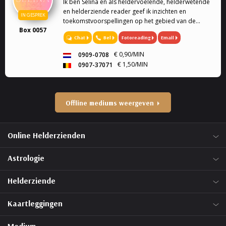
Ik ben Selina en als heldervoelende, helderwetende
en helderziende reader geef ik inzichten en
IN GESPREK
toekomstvoorspellingen op het gebied van de
Box 0057
liefde, werk, financiën, eigenlijk alles.
Chat
Bel
Fotoreading
Email
€ 0,90/MIN
0909-0708
€ 1,50/MIN
0907-37071
Offline mediums weergeven
Online Helderzienden
Astrologie
Helderziende
Kaartleggingen