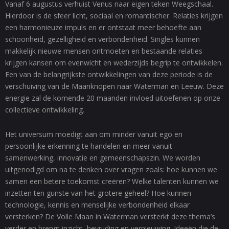
Vanaf 6 augustus verhuist Venus naar eigen teken Weegschaal.
Hierdoor is de sfeer licht, sociaal en romantischer. Relaties krijgen
een harmonieuze impuls en er ontstaat meer behoefte aan
schoonheid, gezelligheid en verbondenheid. Singles kunnen
makkelijk nieuwe mensen ontmoeten en bestaande relaties
krijgen kansen om evenwicht en wederzijds begrip te ontwikkelen.
Een van de belangrijkste ontwikkelingen van deze periode is de
verschuiving van de Maanknopen naar Waterman en Leeuw. Deze
energie zal de komende 20 maanden invloed uitoefenen op onze
collectieve ontwikkeling.
Het universum moedigt aan om minder vanuit ego en
persoonlijke erkenning te handelen en meer vanuit
samenwerking, innovatie en gemeenschapszin. We worden
uitgenodigd om na te denken over vragen zoals: hoe kunnen we
samen een betere toekomst creëren? Welke talenten kunnen we
inzetten ten gunste van het grotere geheel? Hoe kunnen
technologie, kennis en menselijke verbondenheid elkaar
versterken? De Volle Maan in Waterman versterkt deze thema’s
verder en brengt inzicht, bevrijding en vernieuwing. Ideeën die de