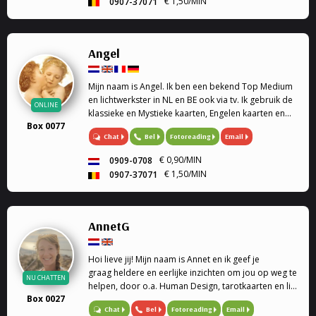
€ 1,50/MIN
0907-37071
Angel
Mijn naam is Angel. Ik ben een bekend Top Medium
en lichtwerkster in NL en BE ook via tv. Ik gebruik de
ONLINE
klassieke en Mystieke kaarten, Engelen kaarten en
Box 0077
pendel waardoor ik jullie antwoorden kan geven op
Chat
Bel
Fotoreading
Email
al jullie vragen. Bied ook hulp als ervaren
psychologe en traumatologe en
€ 0,90/MIN
0909-0708
gesprekstherapeute om de juiste inzichten te geven.
€ 1,50/MIN
0907-37071
AnnetG
Hoi lieve jij! Mijn naam is Annet en ik geef je
graag heldere en eerlijke inzichten om jou op weg te
NU CHATTEN
helpen, door o.a. Human Design, tarotkaarten en life
Box 0027
coaching.
Bel
Fotoreading
Email
Chat