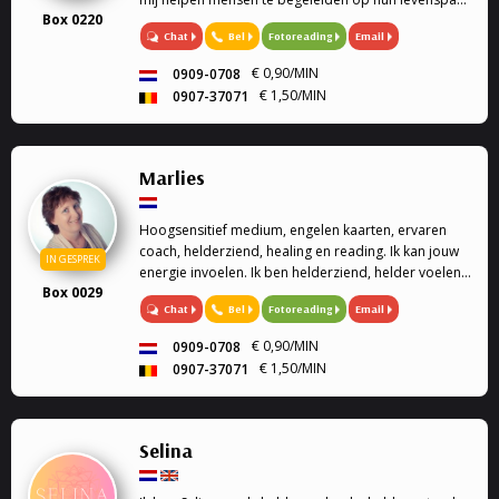
Box 0220
Als spiritueel begeleider werk ik met de
Chat
Bel
Fotoreading
Email
Lenormandkaarten,
€ 0,90/MIN
0909-0708
€ 1,50/MIN
0907-37071
Marlies
Hoogsensitief medium, engelen kaarten, ervaren
coach, helderziend, healing en reading. Ik kan jouw
IN GESPREK
energie invoelen. Ik ben helderziend, helder voelend
Box 0029
en helder horend. Ik kan helpen bij je spirituele
Chat
Bel
Fotoreading
Email
groei.
€ 0,90/MIN
0909-0708
€ 1,50/MIN
0907-37071
Selina