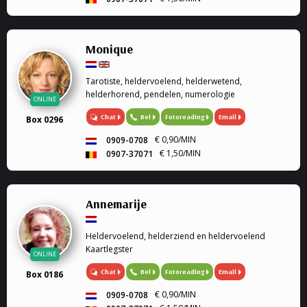
Monique
Tarotiste, heldervoelend, helderwetend,
helderhorend, pendelen, numerologie
ONLINE
Chat
Bel
Fotoreading
Email
Box 0296
€ 0,90/MIN
0909-0708
€ 1,50/MIN
0907-37071
Annemarije
Heldervoelend, helderziend en heldervoelend
Kaartlegster
ONLINE
Chat
Bel
Fotoreading
Email
Box 0186
€ 0,90/MIN
0909-0708