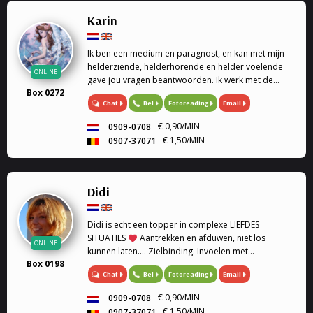
Karin
Ik ben een medium en paragnost, en kan met mijn
helderziende, helderhorende en helder voelende
ONLINE
gave jou vragen beantwoorden. Ik werk met de
Box 0272
engelen kaarten en geef engelen readings en
Chat
Bel
Fotoreading
Email
healing. Mijn specialiteit is tweeling zielen, en liefde.
Ook k...
€ 0,90/MIN
0909-0708
€ 1,50/MIN
0907-37071
Didi
Didi is echt een topper in complexe LIEFDES
SITUATIES
Aantrekken en afduwen, niet los
ONLINE
kunnen laten.... Zielbinding. Invoelen met
Box 0198
geboortedatum en astrologie. Medium, Astrologe,
Chat
Bel
Fotoreading
Email
kaartleggen. Coach, Relatie Coach, Droomverklaring,
Paragnost, Toekomst, Heldervoelend,
€ 0,90/MIN
0909-0708
Helderwetend.
€ 1,50/MIN
0907-37071