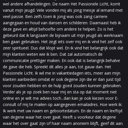
wel andere afhandelingen. De naam Het Passionele Licht, komt
vanuit mijn jeugd. Vele vonden mij als jong meisje al iemand met
veel passie. Ben zelfs toen ik jong was ook zang carriere
aangegaan en houd van dansen en schilderen. Daarnaast heb ik
deze gave en altijd behoefte om andere te helpen. Zo is het
gebeurd dat ik langzaam de bijnaam uit mijn jeugd als werknaam
ben gaan gebruiken. Het zegt iets over mij en ik vind het zelf ook
zeer spiritueel. Dus dat klopt wel. En ik vind het belangrijk ook dat
mijn klanten weten wie ik ben. Dat zal automatisch de
communicatie prettiger maken. En ook dat is belangrijk behalve
de gave die heb. Spreekt dit alles je aan, tot gauw dan. Het
Passionele Licht. Ik wil me in vakantiedagen iets, meer aan mijn
klanten aanbieden omdat er ook degene zijn die er dan juist tijd
voor zouden hebben en de hulp goed zouden kunnen gebruiken.
Verder als je op zoek ben naar mij en sta op dat moment niet
online en je wilt me advies toch...dan kan je ook kiezen voor E-
consult of mij te mailen op aangegeven emailadres. Hoe werk ik:
Ik werk met uw naam en geboortedatum. En de naam en leeftijd
van degene waar het over gaat. Heeft u voorkeur dat degene
waar het over gaat zijn of haar naam anoniem blijft, geef dit aan.