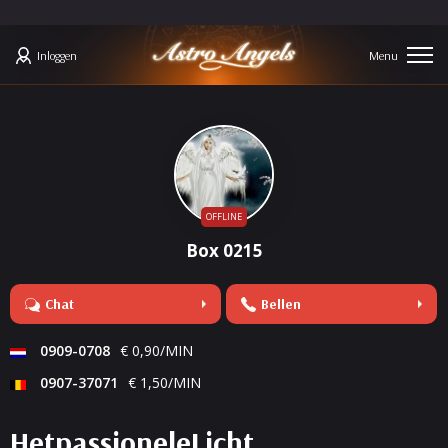
Inloggen
OFFLINE
Box 0215
Chat
Bellen
0909-0708
€ 0,90/MIN
0907-37071
€ 1,50/MIN
HetpassioneleLicht