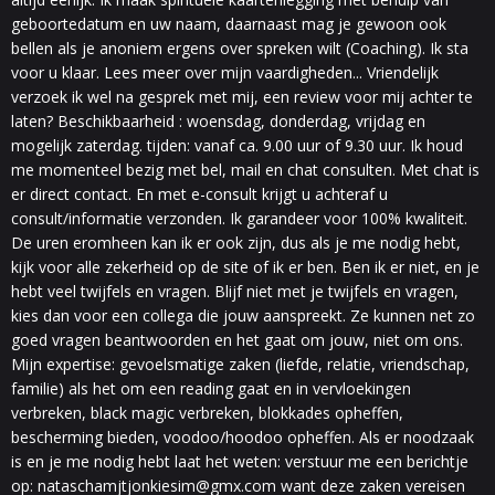
geboortedatum en uw naam, daarnaast mag je gewoon ook
bellen als je anoniem ergens over spreken wilt (Coaching). Ik sta
voor u klaar. Lees meer over mijn vaardigheden... Vriendelijk
verzoek ik wel na gesprek met mij, een review voor mij achter te
laten? Beschikbaarheid : woensdag, donderdag, vrijdag en
mogelijk zaterdag. tijden: vanaf ca. 9.00 uur of 9.30 uur. Ik houd
me momenteel bezig met bel, mail en chat consulten. Met chat is
er direct contact. En met e-consult krijgt u achteraf u
consult/informatie verzonden. Ik garandeer voor 100% kwaliteit.
De uren eromheen kan ik er ook zijn, dus als je me nodig hebt,
kijk voor alle zekerheid op de site of ik er ben. Ben ik er niet, en je
hebt veel twijfels en vragen. Blijf niet met je twijfels en vragen,
kies dan voor een collega die jouw aanspreekt. Ze kunnen net zo
goed vragen beantwoorden en het gaat om jouw, niet om ons.
Mijn expertise: gevoelsmatige zaken (liefde, relatie, vriendschap,
familie) als het om een reading gaat en in vervloekingen
verbreken, black magic verbreken, blokkades opheffen,
bescherming bieden, voodoo/hoodoo opheffen. Als er noodzaak
is en je me nodig hebt laat het weten: verstuur me een berichtje
op:
nataschamjtjonkiesim@gmx.com
want deze zaken vereisen