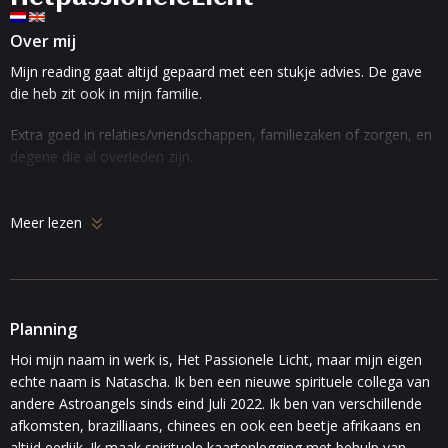
Over mij
Mijn reading gaat altijd gepaard met een stukje advies. De gave
die heb zit ook in mijn familie.
Extra goed in relaties/vriendschappen, familiezaken of zorgen, en
degene die al overleden zijn.
Ik werk met duidelijke vragen en ook duidelijk aangeven over wie
ze gaan en de leeftijd van diegene.
Meer lezen
Zolang die dingen helder zijn, is het verder aan jouw wat je wel en
niet vertellen wilt.
Bent u diegene? Ik ben er voor u en voelt die u te oud, ben ik er
Planning
nog voor jouw.
Hoi mijn naam in werk is, Het Passionele Licht, maar mijn eigen
echte naam is Natascha. Ik ben een nieuwe spirituele collega van
Want dit is wat ik doe. Tot gauw.
andere Astroangels sinds eind Juli 2022. Ik ben van verschillende
afkomsten, brazilliaans, chinees en ook een beetje afrikaans en
altijd eerlijk. Ik maak spirituele kaartenlegging met behulp van